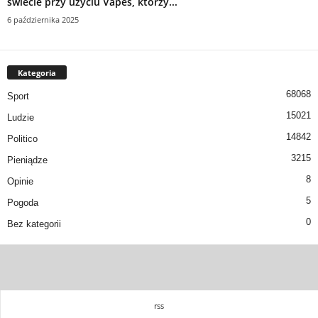
świecie przy użyciu Vapes, którzy...
6 października 2025
Kategoria
68068
Sport
15021
Ludzie
14842
Politico
3215
Pieniądze
8
Opinie
5
Pogoda
0
Bez kategorii
rss