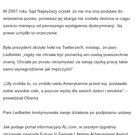
W 2007 roku Sąd Najwyższy orzekł, że nie ma ona podstaw do
wniesienia pozwu, ponieważ jej skarga nie została złożona w ciągu
sześciu miesięcy od pierwszego wystąpienia dyskryminacji. Jej
prawo uchyliło to orzeczenie.
Była prezydent złożyła hołd na Twitterze/X, mówiąc, że pani
Ledbetter „nigdy nie chciała być pionierką ani osobą powszechnie
znaną. Chciała po prostu otrzymywać za swoją ciężką pracę takie
samo wynagrodzenie jak mężczyźni”.
„Lilly zrobiła to, co zrobiło wielu Amerykanów przed nią: postawiła
sobie wysokie cele, a jeszcze wyżej dla swoich dzieci i wnuków” –
powiedział Obama.
Pani Ledbetter kontynuowała swoje działania po podpisaniu ustawy.
Jak podaje portal informacyjny AL.com, w zeszłym tygodniu
otrzymała nagrodę Future Is Female Lifetime Achievement Award