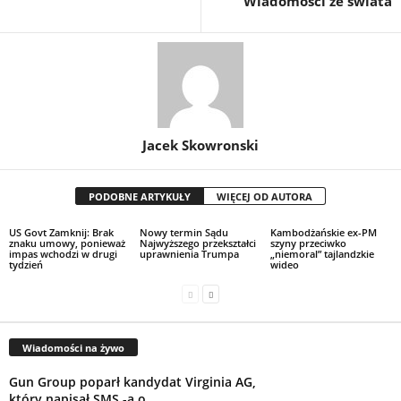
Wiadomości ze świata
Jacek Skowronski
PODOBNE ARTYKUŁY
WIĘCEJ OD AUTORA
US Govt Zamknij: Brak
Nowy termin Sądu
Kambodżańskie ex-PM
znaku umowy, ponieważ
Najwyższego przekształci
szyny przeciwko
impas wchodzi w drugi
uprawnienia Trumpa
„niemoral” tajlandzkie
tydzień
wideo
Wiadomości na żywo
Gun Group poparł kandydat Virginia AG,
który napisał SMS -a o...