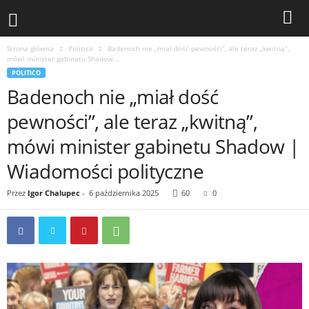
Strona główna
Politico
Badenoch nie „miał dość pewności”, ale teraz „kwitną”,
mówi minister gabinetu Shadow...
POLITICO
Badenoch nie „miał dość
pewności”, ale teraz „kwitną”,
mówi minister gabinetu Shadow |
Wiadomości polityczne
Przez
Igor Chalupec
-
6 października 2025
60
0