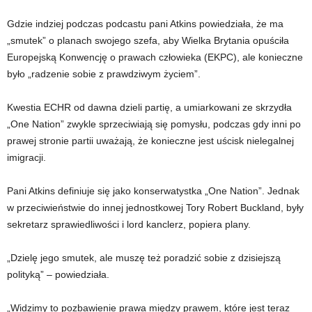
Gdzie indziej podczas podcastu pani Atkins powiedziała, że ​​ma
„smutek” o planach swojego szefa, aby Wielka Brytania opuściła
Europejską Konwencję o prawach człowieka (EKPC), ale konieczne
było „radzenie sobie z prawdziwym życiem”.
Kwestia ECHR od dawna dzieli partię, a umiarkowani ze skrzydła
„One Nation” zwykle sprzeciwiają się pomysłu, podczas gdy inni po
prawej stronie partii uważają, że konieczne jest uścisk nielegalnej
imigracji.
Pani Atkins definiuje się jako konserwatystka „One Nation”. Jednak
w przeciwieństwie do innej jednostkowej Tory Robert Buckland, były
sekretarz sprawiedliwości i lord kanclerz, popiera plany.
„Dzielę jego smutek, ale muszę też poradzić sobie z dzisiejszą
polityką” – powiedziała.
„Widzimy to pozbawienie prawa między prawem, które jest teraz