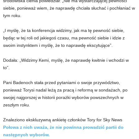
środowiska cienia powiedział: „Nie ma wystarczającej pewności
siebie, ponieważ wiem, że naprawdę chciała słuchać i pochłaniać w
tym roku.
„I myślę, że ta konferencja widzimy, jak ma tę pewność siebie,
będąc w tej roli od jakiegoś czasu, ma pewność siebie i idzie z
swoim instynktem i myślę, że to naprawdę ekscytujące”.
Dodała: „Widzimy Kemi, myślę, że naprawdę kwitnie i wchodzi w
to”.
Pani Badenoch stała przed pytaniami o swoje przywództwo,
ponieważ Torysi nadal leżą za pracą i reformą w sondażach, po
swojej najgorszej w historii porażki wyborów powszechnych w
zeszłym roku.
Znaleziono ekskluzywną ankietę członków Tory for Sky News
Połowa z nich uważa, że ​​nie powinna prowadzić partii do
następnych wyborów.