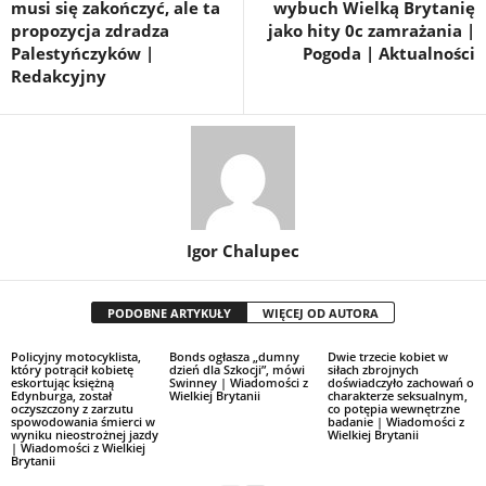
musi się zakończyć, ale ta
wybuch Wielką Brytanię
propozycja zdradza
jako hity 0c zamrażania |
Palestyńczyków |
Pogoda | Aktualności
Redakcyjny
Igor Chalupec
PODOBNE ARTYKUŁY
WIĘCEJ OD AUTORA
Policyjny motocyklista,
Bonds ogłasza „dumny
Dwie trzecie kobiet w
który potrącił kobietę
dzień dla Szkocji”, mówi
siłach zbrojnych
eskortując księżną
Swinney | Wiadomości z
doświadczyło zachowań o
Edynburga, został
Wielkiej Brytanii
charakterze seksualnym,
oczyszczony z zarzutu
co potępia wewnętrzne
spowodowania śmierci w
badanie | Wiadomości z
wyniku nieostrożnej jazdy
Wielkiej Brytanii
| Wiadomości z Wielkiej
Brytanii