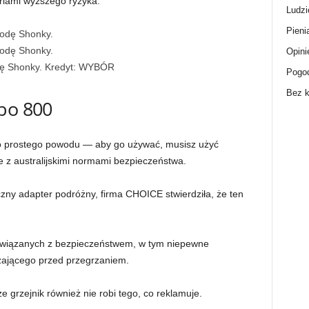
riami wyższego ryzyka.”
Ludzi
Pieni
Opini
ę Shonky.
Kredyt:
WYBÓR
Pogo
Bez k
rbo 800
nego prostego powodu — aby go używać, musisz użyć
ne z australijskimi normami bezpieczeństwa.
zny adapter podróżny, firma CHOICE stwierdziła, że ​​ten
wiązanych z bezpieczeństwem, w tym niepewne
zającego przed przegrzaniem.
 grzejnik również nie robi tego, co reklamuje.