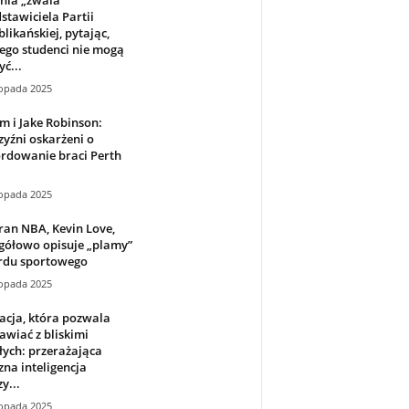
stawiciela Partii
likańskiej, pytając,
ego studenci nie mogą
yć...
topada 2025
m i Jake Robinson:
yźni oskarżeni o
rdowanie braci Perth
topada 2025
an NBA, Kevin Love,
gółowo opisuje „plamy”
rdu sportowego
topada 2025
acja, która pozwala
wiać z bliskimi
ych: przerażająca
zna inteligencja
y...
topada 2025