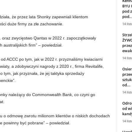
Kenna
BYU 
pod 
pod..
ała, że ​​przez lata Shonky zapewniali klientom
14 lis
ści duże firmy za złe zachowanie.
Strze
 oraz zwycięstwo Qantas w 2022 r. zapoczątkowały
ŻYWO
przez
h australijskich firm” – powiedział.
ewaku
14 lis
od ACCC po tym, jak w 2022 r. przyznaliśmy kwiaciarni
iaty, a zdobywczyni nagrody z 2020 r., firma Revitalife,
Osier
tym, jak przyznała, że ​​jej taktyka sprzedaży
prze
sztuk
enckie”.
od...
14 lis
Shonky należący do Commonwealth Bank, co czyni go
at.
Odro
od w
kand
 o odmowę zwrotu milionom klientów o niskich dochodach
14 lis
ie powinny być pobrane” – powiedział.
Uczel