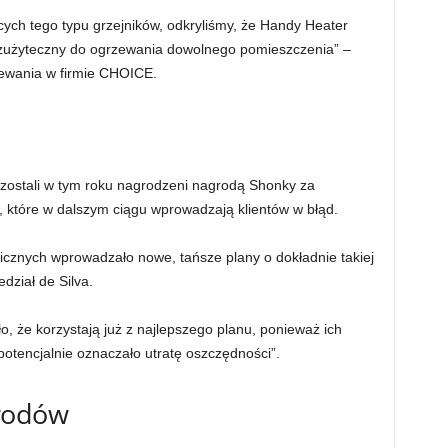
ch tego typu grzejników, odkryliśmy, że Handy Heater
bezużyteczny do ogrzewania dowolnego pomieszczenia” –
zewania w firmie CHOICE.
ć zostali w tym roku nagrodzeni nagrodą Shonky za
 które w dalszym ciągu wprowadzają klientów w błąd.
licznych wprowadzało nowe, tańsze plany o dokładnie takiej
dział de Silva.
, że korzystają już z najlepszego planu, ponieważ ich
potencjalnie oznaczało utratę oszczędności”.
rodów