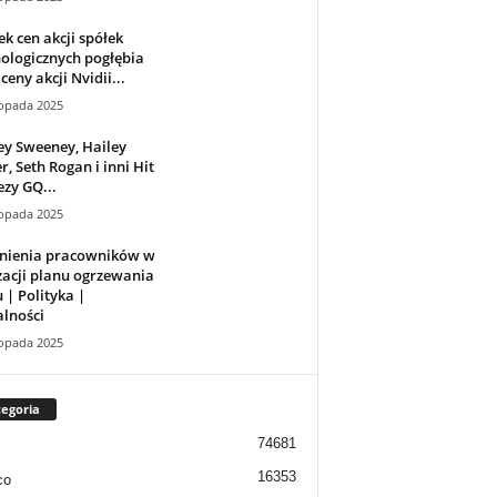
k cen akcji spółek
ologicznych pogłębia
 ceny akcji Nvidii...
topada 2025
y Sweeney, Hailey
r, Seth Rogan i inni Hit
zy GQ...
topada 2025
nienia pracowników w
zacji planu ogrzewania
| Polityka |
lności
topada 2025
egoria
74681
16353
co