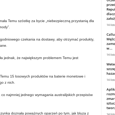
przed
Repub
dlacz
założ
znała Temu szóstkę za bycie „niebezpieczną przystanią dla
14 lis
mody”.
Callu
Mężcz
tygodniowego czekania na dostawy, aby otrzymać produkty,
zamo
wane.
w...
14 lis
ła jednak, że największym problemem Temu jest
Weter
szcze
haza
 Temu 15 losowych produktów na baterie monetowe i
14 lis
o z nich.
Aplik
rozma
a co najmniej jednego wymagania australijskich przepisów
zmarł
sztuc
tworz
wczynka doznała poważnych oparzeń po tym, jak bluza z
14 lis