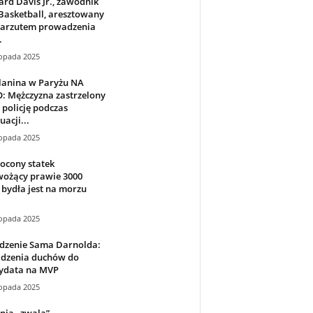
rd Davis Jr., zawodnik
Basketball, aresztowany
zarzutem prowadzenia
.
topada 2025
lanina w Paryżu NA
: Mężczyzna zastrzelony
 policję podczas
acji...
topada 2025
ocony statek
wożący prawie 3000
 bydła jest na morzu
topada 2025
dzenie Sama Darnolda:
idzenia duchów do
ydata na MVP
topada 2025
nia „zwala”