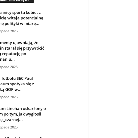
nnicy sportu kobiet z
cią witają potencjalną
ę polityki w miarę...
topada 2025
menty ujawniają, że
in starał się przywrócić
 reputację po
naniu...
topada 2025
 futbolu SEC Paul
aum spotyka się z
ką GOP w...
topada 2025
am Linehan oskarżony o
m po tym, jak wygłosił
 „czarnej...
topada 2025