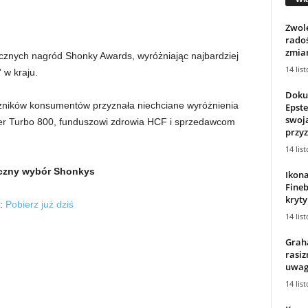
Zwole
radoś
zmian
znych nagród Shonky Awards, wyróżniając najbardziej
14 lis
 w kraju.
Doku
eczników konsumentów przyznała niechciane wyróżnienia
Epste
swoją
 Turbo 800, funduszowi zdrowia HCF i sprzedawcom
przyz
14 lis
czny wybór Shonkys
Ikona
Fineb
kryty
S:
Pobierz już dziś
14 lis
Grah
rasiz
uwagę
14 lis