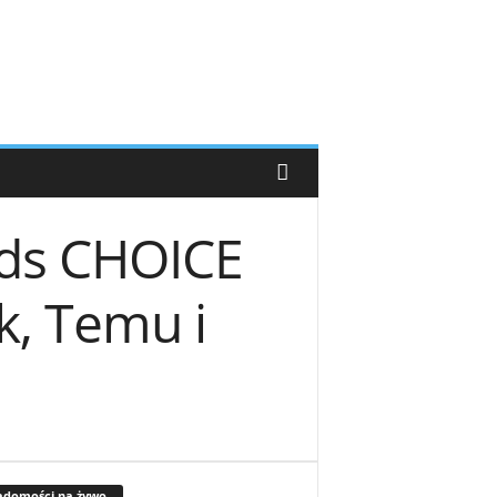
ds CHOICE
, Temu i
adomości na żywo