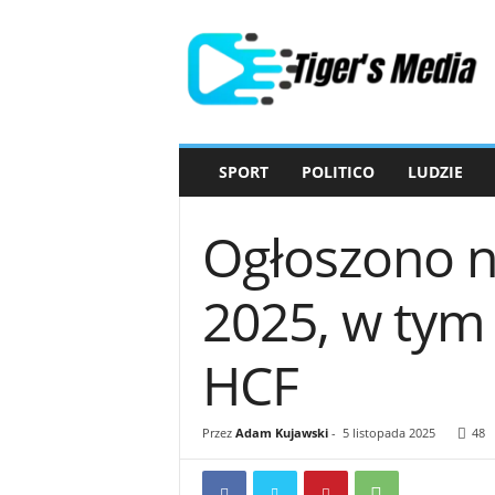
T
i
g
e
r
'
s
SPORT
POLITICO
LUDZIE
M
e
d
Ogłoszono 
i
a
2025, w ty
HCF
Przez
Adam Kujawski
-
5 listopada 2025
48