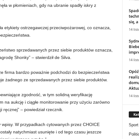
ęła w płomieniach, gdy na ubranie spadły iskry z
Spade
techn
się, a
ła etykiety ostrzegawczej przeciwpożarowej, co oznacza,
14 lis
bezpieczeństwa.
Sydne
Biebe
czeństwo sprzedawanych przez siebie produktów oznacza,
impre
nagrodę Shonky” – stwierdził de Silva.
14 lis
Opóź
że firma bardzo poważnie podchodzi do bezpieczeństwa
reali
e żadnego ze sprzedawanych przez siebie produktów.
domu 
Aktua
ewniające zgodność, w tym solidną weryfikację
14 lis
m na aukcję i ciągłe monitorowanie przy użyciu zarówno
i ręcznej” – powiedział rzecznik.
Kat
 wpisy. W przypadkach cytowanych przez CHOICE
Sport
zostały natychmiast usunięte i od tego czasu jeszcze
Politi