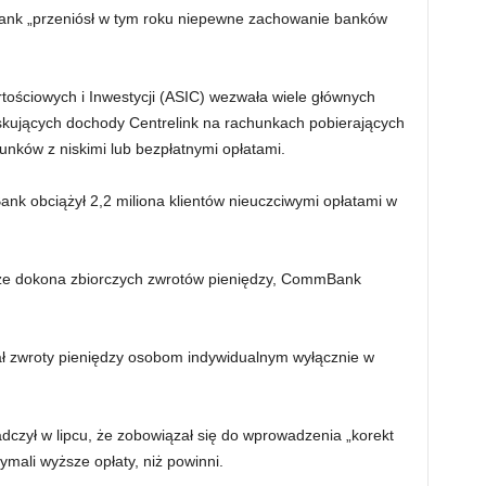
ank „przeniósł w tym roku niepewne zachowanie banków
rtościowych i Inwestycji (ASIC) wezwała wiele głównych
kujących dochody Centrelink na rachunkach pobierających
hunków z niskimi lub bezpłatnymi opłatami.
k obciążył 2,2 miliona klientów nieuczciwymi opłatami w
e ​​dokona zbiorczych zwrotów pieniędzy, CommBank
ał zwroty pieniędzy osobom indywidualnym wyłącznie w
zył w lipcu, że zobowiązał się do wprowadzenia „korekt
zymali wyższe opłaty, niż powinni.