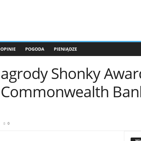
OPINIE
POGODA
PIENIĄDZE
nagrody Shonky Awar
m Commonwealth Bank
0
Wi