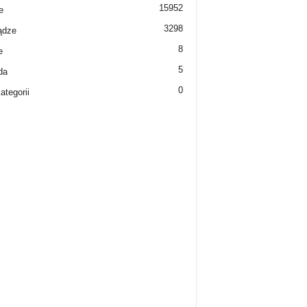
15952
e
3298
ądze
8
e
5
da
0
ategorii