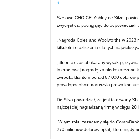
Szefowa CHOICE, Ashley de Silva, powiedzi
zwycięstwa, pociągając do odpowiedzialno
„Nagroda Coles and Woolworths w 2023 r.
kilkuletnie rozliczenia dla tych największyc
„Bloomex został ukarany wysoką grzywną 
internetowej nagrodę za niedostarczone kw
zwróciła klientom ponad 57 000 dolarów po 
prawdopodobnie naruszyła prawa konsum
De Silva powiedział, że jest to czwarty 
najczęściej nagradzaną firmą w ciągu 20 l
„W tym roku zwracamy się do CommBanku
270 milionów dolarów opłat, które nigdy n