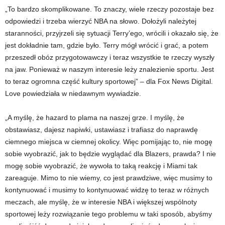
„To bardzo skomplikowane. To znaczy, wiele rzeczy pozostaje bez
odpowiedzi i trzeba wierzyć NBA na słowo. Dołożyli należytej
staranności, przyjrzeli się sytuacji Terry’ego, wrócili i okazało się, że
jest dokładnie tam, gdzie było. Terry mógł wrócić i grać, a potem
przeszedł obóz przygotowawczy i teraz wszystkie te rzeczy wyszły
na jaw. Ponieważ w naszym interesie leży znalezienie sportu. Jest
to teraz ogromna część kultury sportowej” – dla Fox News Digital.
Love powiedziała w niedawnym wywiadzie.
„A myślę, że hazard to plama na naszej grze. I myślę, że
obstawiasz, dajesz napiwki, ustawiasz i trafiasz do naprawdę
ciemnego miejsca w ciemnej okolicy. Więc pomijając to, nie mogę
sobie wyobrazić, jak to będzie wyglądać dla Blazers, prawda? I nie
mogę sobie wyobrazić, że wywoła to taką reakcję i Miami tak
zareaguje. Mimo to nie wiemy, co jest prawdziwe, więc musimy to
kontynuować i musimy to kontynuować widzę to teraz w różnych
meczach, ale myślę, że w interesie NBA i większej wspólnoty
sportowej leży rozwiązanie tego problemu w taki sposób, abyśmy