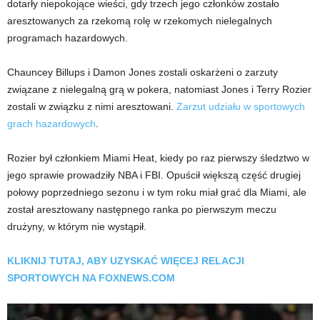
dotarły niepokojące wieści, gdy trzech jego członków zostało
aresztowanych za rzekomą rolę w rzekomych nielegalnych
programach hazardowych.
Chauncey Billups i Damon Jones zostali oskarżeni o zarzuty
związane z nielegalną grą w pokera, natomiast Jones i Terry Rozier
zostali w związku z nimi aresztowani.
Zarzut udziału w sportowych
grach hazardowych
.
Rozier był członkiem Miami Heat, kiedy po raz pierwszy śledztwo w
jego sprawie prowadziły NBA i FBI. Opuścił większą część drugiej
połowy poprzedniego sezonu i w tym roku miał grać dla Miami, ale
został aresztowany następnego ranka po pierwszym meczu
drużyny, w którym nie wystąpił.
KLIKNIJ TUTAJ, ABY UZYSKAĆ ​​WIĘCEJ RELACJI
SPORTOWYCH NA FOXNEWS.COM