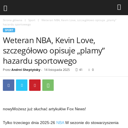
Strona główna
Sport
Weteran NBA, Kevin Love, szczegółowo opisuje „plamy”
hazardu sportowego
SPORT
Weteran NBA, Kevin Love,
szczegółowo opisuje „plamy”
hazardu sportowego
Przez
Andrei Sheptytsky
-
14 listopada 2025
41
0
nowy
Możesz już słuchać artykułów Fox News!
Tylko trzeciego dnia 2025-26
NBA
W sezonie do stowarzyszenia