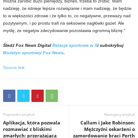
można zarobić dużo pieniędzy, biznes, trzeba to zrobić. Mam
nadzieję, że istnieje lepsze rozwiązanie i mam nadzieję, że będzie
to w większości zdrowe i że tylko to, co negatywne, przeważy nad
pozytywnym, i po prostu trafi na seksowne nagłówki gazet. Ale
myślę, że negatyw zdecydowanie pozostawia ogromną bliznę.”
Śledź Fox News Digital
Relacje sportowe w X
i subskrybuj
Biuletyn sportowy Fox News
.
Source link
Poprzedni artykuł
Następny artykuł
Aplikacja, która pozwala
Callum i Jake Robinson:
rozmawiać z bliskimi
Mężczyźni oskarżeni o
zmarłych: przerażająca
zamordowanie braci Perth