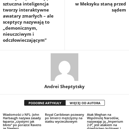
sztuczna inteligencja
w Meksyku staną przed
tworzy interaktywne
sądem
awatary zmarłych – ale
sceptycy nazywają to
„demonicznym,
nieuczciwym i
odczłowieczającym”
Andrei Sheptytsky
PODOBNE ARTYKUŁY
WIĘCEJ OD AUTORA
Wiadomości z NFL: John
Royal Caribbean pozwany
Atak Meghan na
Harbaugh nazywa zasady
po śmierci mężczyzny na
Wspólnotę Narodów,
łapania „czystymi jak
statku wycieczkowym
nazywając ją „Imperium
błoto” po porażce Ravens
2.0”, jest atakiem na
ze Steelers
dziedzictwo królowej |