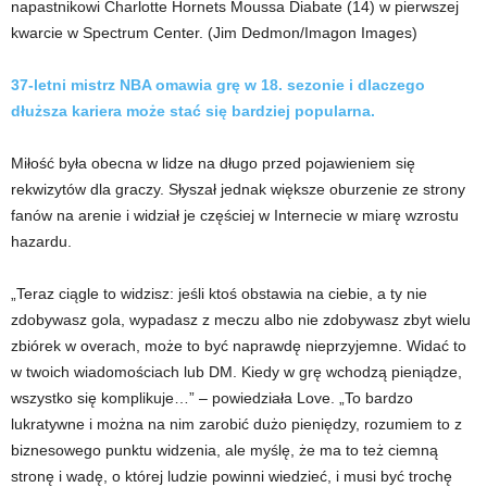
napastnikowi Charlotte Hornets Moussa Diabate (14) w pierwszej
kwarcie w Spectrum Center.
(Jim Dedmon/Imagon Images)
37-letni mistrz NBA omawia grę w 18. sezonie i dlaczego
dłuższa kariera może stać się bardziej popularna.
Miłość była obecna w lidze na długo przed pojawieniem się
rekwizytów dla graczy. Słyszał jednak większe oburzenie ze strony
fanów na arenie i widział je częściej w Internecie w miarę wzrostu
hazardu.
„Teraz ciągle to widzisz: jeśli ktoś obstawia na ciebie, a ty nie
zdobywasz gola, wypadasz z meczu albo nie zdobywasz zbyt wielu
zbiórek w overach, może to być naprawdę nieprzyjemne. Widać to
w twoich wiadomościach lub DM. Kiedy w grę wchodzą pieniądze,
wszystko się komplikuje…” – powiedziała Love. „To bardzo
lukratywne i można na nim zarobić dużo pieniędzy, rozumiem to z
biznesowego punktu widzenia, ale myślę, że ma to też ciemną
stronę i wadę, o której ludzie powinni wiedzieć, i musi być trochę