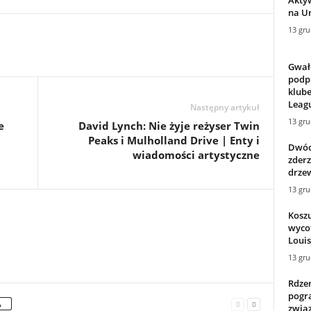
na U
13 gru
Gwałc
podp
klub
Leagu
Następny artykuł
13 gru
e
David Lynch: Nie żyje reżyser Twin
Peaks i Mulholland Drive | Enty i
Dwóch
wiadomości artystyczne
zder
drze
13 gru
Kosz
wyco
Louis
13 gru
Rdze
pogr
A
zwią