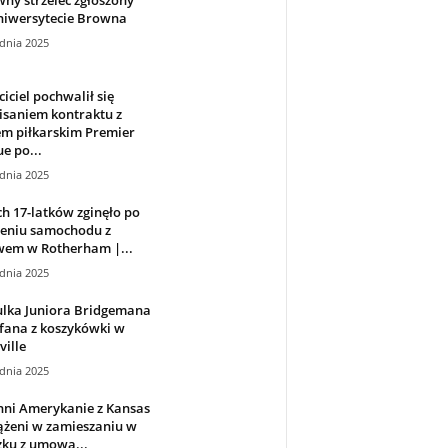
niwersytecie Browna
dnia 2025
iciel pochwalił się
isaniem kontraktu z
em piłkarskim Premier
e po...
dnia 2025
 17-latków zginęło po
zeniu samochodu z
wem w Rotherham |...
dnia 2025
ulka Juniora Bridgemana
fana z koszykówki w
ville
dnia 2025
nni Amerykanie z Kansas
ążeni w zamieszaniu w
zku z umową...