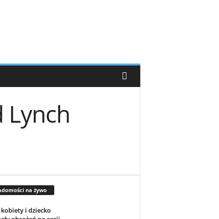
d Lynch
adomości na żywo
kobiety i dziecko
ęły obrażeń po serii