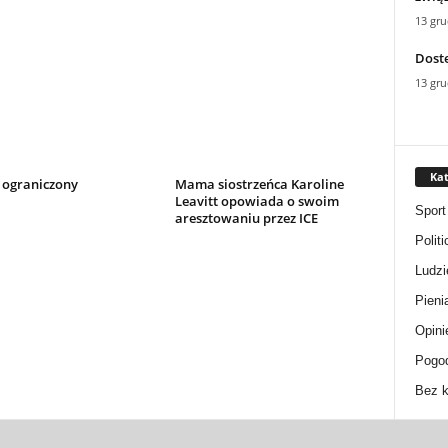
13 gru
Dost
13 gru
Kat
 ograniczony
Mama siostrzeńca Karoline
Leavitt opowiada o swoim
Sport
aresztowaniu przez ICE
Politi
Ludzi
Pieni
Opini
Pogo
Bez k