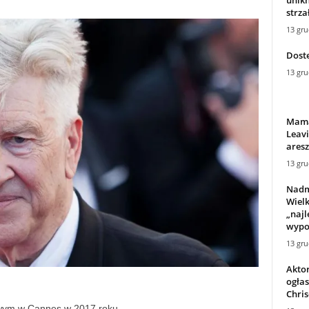
strza
13 gru
Dost
13 gru
Mama
Leav
aresz
13 gru
Nadm
Wielk
„najl
wypoc
13 gru
Akto
ogłas
Chri
owym w Cannes w 2017 roku