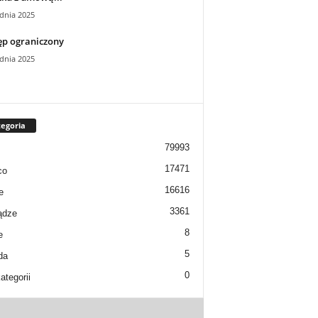
dnia 2025
ęp ograniczony
dnia 2025
egoria
79993
17471
co
16616
e
3361
ądze
8
e
5
da
0
ategorii