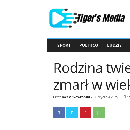
T
i
g
e
r
'
s
SPORT
POLITICO
LUDZIE
M
e
d
Rodzina twie
i
a
zmarł w wiek
Przez
Jacek Skowronski
-
16 stycznia 2025
9