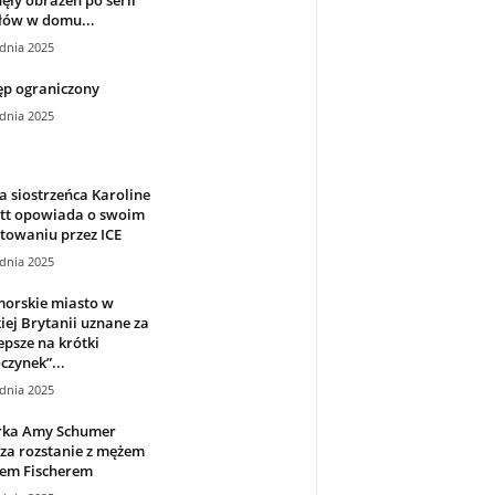
łów w domu...
dnia 2025
ęp ograniczony
dnia 2025
 siostrzeńca Karoline
itt opowiada o swoim
towaniu przez ICE
dnia 2025
orskie miasto w
iej Brytanii uznane za
epsze na krótki
zynek”...
dnia 2025
rka Amy Schumer
za rozstanie z mężem
sem Fischerem