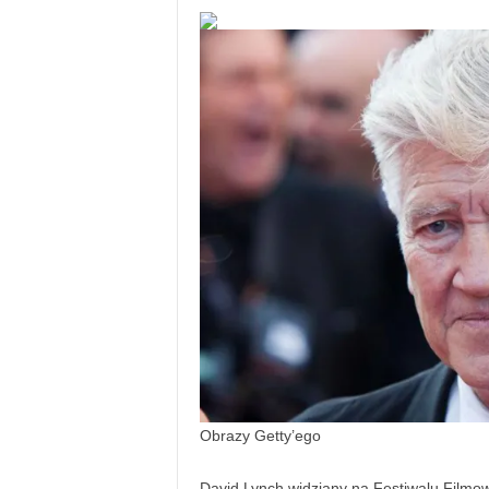
Obrazy Getty’ego
David Lynch widziany na Festiwalu Film