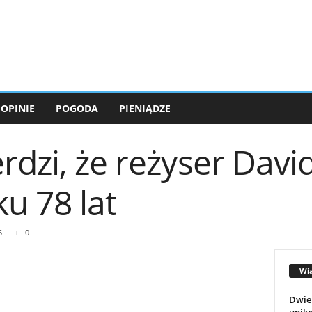
OPINIE
POGODA
PIENIĄDZE
rdzi, że reżyser Davi
u 78 lat
5
0
Wi
Dwie 
unikn