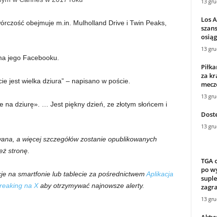
13 gru
Los 
twórczość obejmuje m.in. Mulholland Drive i Twin Peaks,
szans
osiąg
13 gru
na jego Facebooku.
Piłka
za kr
ie jest wielka dziura” – napisano w poście.
mecze
13 gru
ie na dziurę». … Jest piękny dzień, ze złotym słońcem i
Dost
13 gru
wana, a więcej szczegółów zostanie opublikowanych
eż stronę.
TGA o
po wy
e na smartfonie lub tablecie za pośrednictwem
Aplikacja
supl
eaking na X
aby otrzymywać najnowsze alerty.
zagra
13 gru
Aktyw