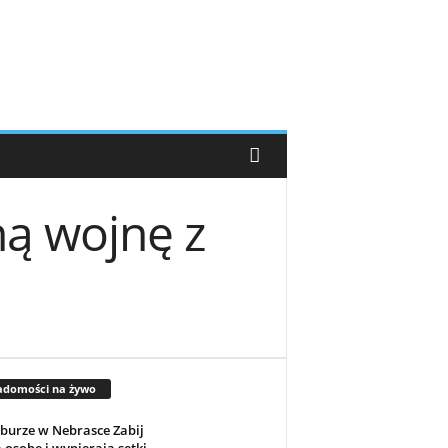
ą wojnę z
adomości na żywo
 burze w Nebrasce Zabij
 osobę i wypierają setki