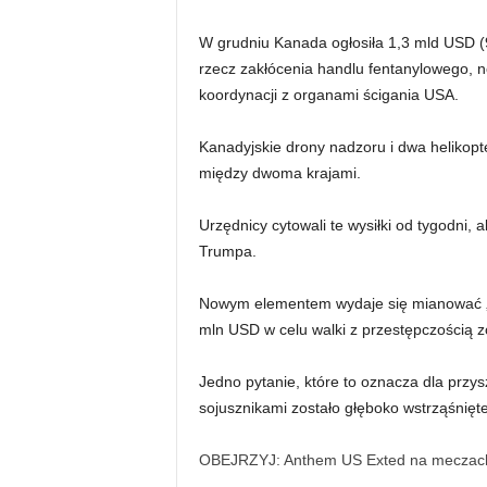
W grudniu Kanada ogłosiła 1,3 mld USD (
rzecz zakłócenia handlu fentanylowego, n
koordynacji z organami ścigania USA.
Kanadyjskie drony nadzoru i dwa helikop
między dwoma krajami.
Urzędnicy cytowali te wysiłki od tygodni,
Trumpa.
Nowym elementem wydaje się mianować „c
mln USD w celu walki z przestępczością z
Jedno pytanie, które to oznacza dla przy
sojusznikami zostało głęboko wstrząśnię
OBEJRZYJ: Anthem US Exted na meczach 