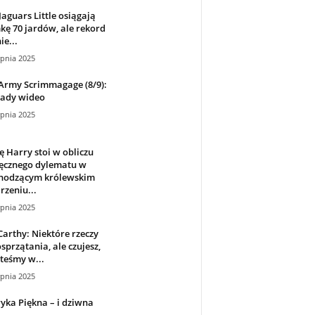
aguars Little osiągają
ę 70 jardów, ale rekord
ie...
rpnia 2025
Army Scrimmagage (8/9):
ady wideo
rpnia 2025
ę Harry stoi w obliczu
ręcznego dylematu w
hodzącym królewskim
zeniu...
rpnia 2025
Carthy: Niektóre rzeczy
sprzątania, ale czujesz,
steśmy w...
rpnia 2025
ka Piękna – i dziwna