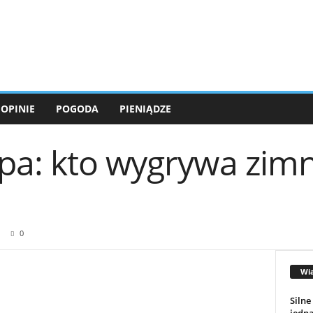
OPINIE
POGODA
PIENIĄDZE
pa: kto wygrywa zimn
0
Wi
Silne
jedną