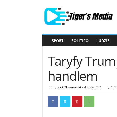
T
i
g
e
r
'
s
SPORT
POLITICO
LUDZIE
M
e
d
Taryfy Trum
i
a
handlem
Przez
Jacek Skowronski
-
4 lutego 2025
132