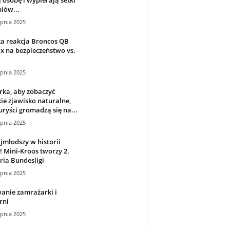
iów...
rpnia 2025
a reakcja Broncos QB
x na bezpieczeństwo vs.
rpnia 2025
ka, aby zobaczyć
ie zjawisko naturalne,
uryści gromadzą się na...
rpnia 2025
jmłodszy w historii
! Mini-Kroos tworzy 2.
ria Bundesligi
rpnia 2025
anie zamrażarki i
rni
rpnia 2025