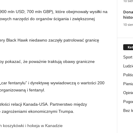
10 sie
Dona
900 mln USD; 700 mln GBP), które obejmowały wysiłki na
histo
owych narzędzi do organów ścigania i zwiększonej
10 sie
tery Black Hawk niedawno zaczęły patrolować granicę
Kat
Sport
 aby pokazać, że poważnie traktują obawy graniczne
Ludzi
Politi
ar fentanylu” i dyrektywę wywiadowczą o wartości 200
Pieni
organizowaną i fentanyl.
Opini
Pogo
szłości relacji Kanada-USA. Partnerstwo między
Bez k
te zagrożeniami ekonomicznymi Trumpa.
koszykówki i hokeja w Kanadzie