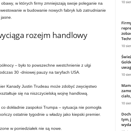
10 sie
obawy, w których firmy zmniejszają swoje poleganie na
nwestowanie w budowanie nowych fabryk lub zatrudnianie
 jasne.
Firm
repre
yciąga rozejm handlowy
zobac
Tech
10 sie
Świe
Golde
północy – było to powszechne westchnienie z ulgi
uwagi
 podczas 30 -dniowej pauzy na taryfach USA.
10 sie
Mama
mier Kanady Justin Trudeau może zdobyć zwycięstwo
zamor
ształtuje się na niszczycielską wojnę handlową.
ciało
10 sie
ć, co dokładnie zaspokoi Trumpa – sytuacja nie pomogła
Docho
kończy ostatnie tygodnie u władzy jako kiepski premier.
tym, 
wydaw
zone w poniedziałek nie są nowe.