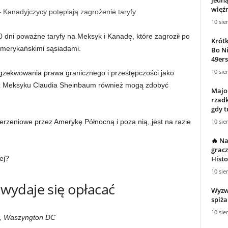
więźn
– Kanadyjczycy potępiają zagrożenie taryfy
10 sie
 dni poważne taryfy na Meksyk i Kanadę, które zagroził po
Krótk
amerykańskimi sąsiadami.
Bo Ni
49ers
10 sie
zekwowania prawa granicznego i przestępczości jako
k z Meksyku Claudia Sheinbaum również mogą zdobyć
Major
rzadk
gdy t
10 sie
erzeniowe przez Amerykę Północną i poza nią, jest na razie
🔥 Na
gracz
Histo
ej?
10 sie
ydaje się opłacać
Wyzw
spiża
10 sie
s, Waszyngton DC