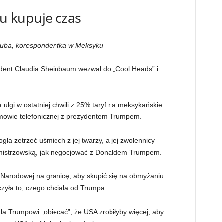
 kupuje czas
i Kuba, korespondentka w Meksyku
dent Claudia Sheinbaum wezwał do „Cool Heads” i
a ulgi w ostatniej chwili z 25% taryf na meksykańskie
ozmowie telefonicznej z prezydentem Trumpem.
ła zetrzeć uśmiech z jej twarzy, a jej zwolennicy
sę mistrzowską, jak negocjować z Donaldem Trumpem.
i Narodowej na granicę, aby skupić się na obmyżaniu
czyła to, czego chciała od Trumpa.
ła Trumpowi „obiecać”, że USA zrobiłyby więcej, aby