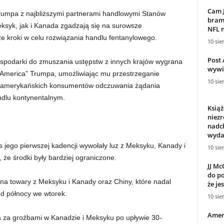
Cam J
Trumpa z najbliższymi partnerami handlowymi Stanów
bramk
ksyk, jak i Kanada zgadzają się na surowsze
NFL n
e kroki w celu rozwiązania handlu fentanylowego.
10 sie
Post 
ospodarki do zmuszania ustępstw z innych krajów wygrana
wywi
 America” Trumpa, umożliwiając mu przestrzeganie
10 sie
 amerykańskich konsumentów odczuwania żądania
dlu kontynentalnym.
Książ
niez
nadc
wydar
s jego pierwszej kadencji wywołały luz z Meksyku, Kanady i
10 sie
, że środki były bardziej ograniczone.
JJ Mc
do po
na towary z Meksyku i Kanady oraz Chiny, które nadal
że je
od północy we wtorek.
10 sie
Amery
a za groźbami w Kanadzie i Meksyku po upływie 30-