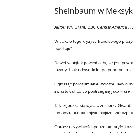
Sheinbaum w Meksyku
Autor: Will Grant, BBC Central America 
W trakcie tego kryzysu handlowego prezy
„spokoju”.
Nawet w piątek powiedziała, że ​​jest pewn
towary. I tak udowodniło, po porannej r
Ogłosząc porozumienie wkrótce, ledwo mog
zwiastowali to, co postrzegają jako kla
Tak, zgodziła się wysłać żołnierzy Gwardi
fentanylu, ale co najważniejsze, zabezpie
Oprócz oczywistości-pauza na taryfę-kaza