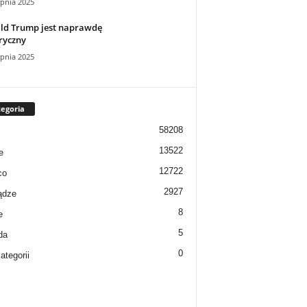
rpnia 2025
ld Trump jest naprawdę
ryczny
rpnia 2025
egoria
58208
13522
e
12722
co
2927
ądze
8
e
5
da
0
ategorii