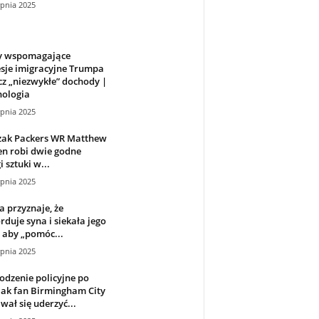
rpnia 2025
y wspomagające
sje imigracyjne Trumpa
z „niezwykłe” dochody |
nologia
rpnia 2025
żak Packers WR Matthew
n robi dwie godne
 sztuki w...
rpnia 2025
 przyznaje, że
duje syna i siekała jego
, aby „pomóc...
rpnia 2025
dzenie policyjne po
jak fan Birmingham City
ał się uderzyć...