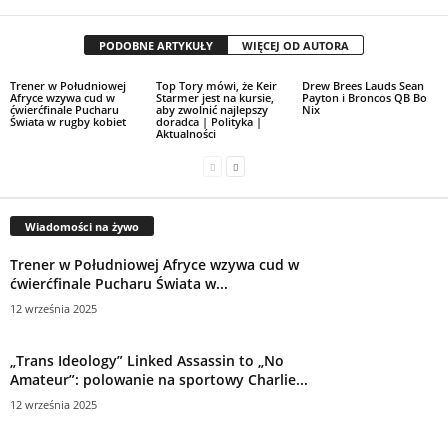
PODOBNE ARTYKUŁY
WIĘCEJ OD AUTORA
Trener w Południowej
Top Tory mówi, że Keir
Drew Brees Lauds Sean
Afryce wzywa cud w
Starmer jest na kursie,
Payton i Broncos QB Bo
ćwierćfinale Pucharu
aby zwolnić najlepszy
Nix
Świata w rugby kobiet
doradca | Polityka |
Aktualności
Wiadomości na żywo
Trener w Południowej Afryce wzywa cud w
ćwierćfinale Pucharu Świata w...
12 września 2025
„Trans Ideology” Linked Assassin to „No
Amateur”: polowanie na sportowy Charlie...
12 września 2025