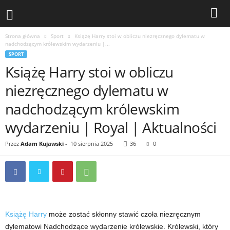
Strona główna
Sport
Książę Harry stoi w obliczu niezręcznego dylematu w
nadchodzącym królewskim wydarzeniu |...
SPORT
Książę Harry stoi w obliczu
niezręcznego dylematu w
nadchodzącym królewskim
wydarzeniu | Royal | Aktualności
Przez
Adam Kujawski
-
10 sierpnia 2025
36
0
Książę Harry
może zostać skłonny stawić czoła niezręcznym
dylematowi
Nadchodzące wydarzenie królewskie. Królewski, który