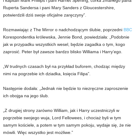
i kapitan Mark Phillips i pani Harriet Sperling, córka zmarłego pana
Ruperta Sandersa i pani Mary Sanders z Gloucestershire,
potwierdzili dziś swoje oficjalne zaręczyny”.
Rozmawiając z The Mirror o nadchodzącym ślubie, poprzedni
BBC
Korespondentka królewska, Jennie Bond, powiedziała: „Podobnie
jak w przypadku wszystkich wesel, będzie zagadka o tym, kogo
zaprosić. Peter był zawsze bardzo blisko Williama i Harry’ego.
„W trudnych czasach był na przykład buforem, chodząc między
nimi na pogrzebie ich dziadka, księcia Filipa”.
Następnie dodała: „Jednak nie będzie to niezręczne zaproszenie
ich obojga na jego ślub.
„Z drugiej strony zarówno William, jak i Harry uczestniczyli w
pogrzebie swojego wuja, Lord Fellowees, i chociaż byli w tym
samym kościele, a potem w tym samym pokoju, wydaje się, że nie
mówili. Więc wszystko jest możliwe.”