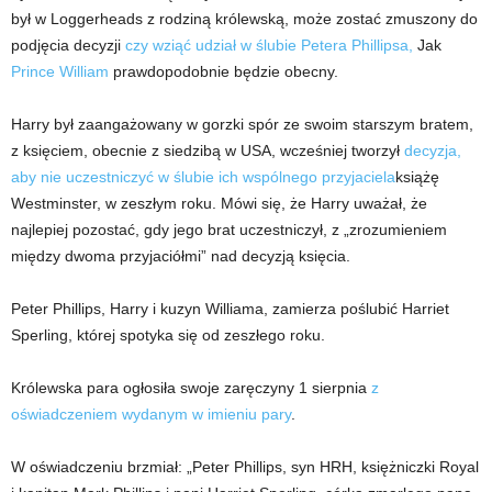
był w Loggerheads z rodziną królewską, może zostać zmuszony do
podjęcia decyzji
czy wziąć udział w ślubie Petera Phillipsa,
Jak
Prince William
prawdopodobnie będzie obecny.
Harry był zaangażowany w gorzki spór ze swoim starszym bratem,
z księciem, obecnie z siedzibą w USA, wcześniej tworzył
decyzja,
aby nie uczestniczyć w ślubie ich wspólnego przyjaciela
książę
Westminster, w zeszłym roku.
Mówi się, że Harry uważał, że
najlepiej pozostać, gdy jego brat uczestniczył, z „zrozumieniem
między dwoma przyjaciółmi” nad decyzją księcia.
Peter Phillips, Harry i kuzyn Williama, zamierza poślubić Harriet
Sperling, której spotyka się od zeszłego roku.
Królewska para ogłosiła swoje zaręczyny 1 sierpnia
z
oświadczeniem wydanym w imieniu pary
.
W oświadczeniu brzmiał: „Peter Phillips, syn HRH, księżniczki Royal