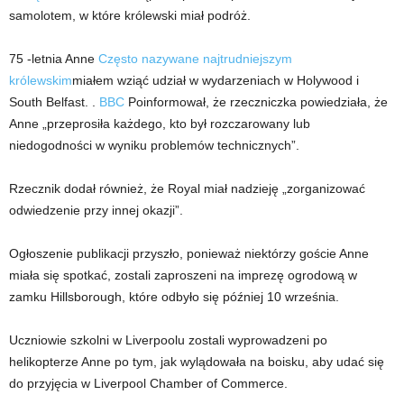
samolotem, w które królewski miał podróż.
75 -letnia Anne
Często nazywane najtrudniejszym
królewskim
miałem wziąć udział w wydarzeniach w Holywood i
South Belfast. .
BBC
Poinformował, że rzeczniczka powiedziała, że ​​
Anne „przeprosiła każdego, kto był rozczarowany lub
niedogodności w wyniku problemów technicznych”.
Rzecznik dodał również, że Royal miał nadzieję „zorganizować
odwiedzenie przy innej okazji”.
Ogłoszenie publikacji przyszło, ponieważ niektórzy goście Anne
miała się spotkać, zostali zaproszeni na imprezę ogrodową w
zamku Hillsborough, które odbyło się później 10 września.
Uczniowie szkolni w Liverpoolu zostali wyprowadzeni po
helikopterze Anne po tym, jak wylądowała na boisku, aby udać się
do przyjęcia w Liverpool Chamber of Commerce.