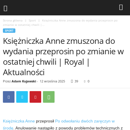
Strona główna
Sport
Księżniczka Anne zmuszona do wydania przeprosin po
zmianie w ostatniej chwili |...
SPORT
Księżniczka Anne zmuszona do
wydania przeprosin po zmianie w
ostatniej chwili | Royal |
Aktualności
Przez
Adam Kujawski
-
12 września 2025
39
0
Księżniczka Anne
przeprosił
Po odwołaniu dwóch zaręczyn w
środę
. Anulowanie nastąpiło z powodu problemów technicznych z