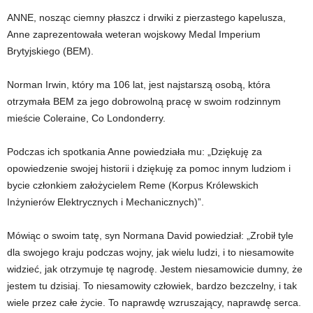
ANNE, nosząc ciemny płaszcz i drwiki z pierzastego kapelusza,
Anne zaprezentowała weteran wojskowy Medal Imperium
Brytyjskiego (BEM).
Norman Irwin, który ma 106 lat, jest najstarszą osobą, która
otrzymała BEM za jego dobrowolną pracę w swoim rodzinnym
mieście Coleraine, Co Londonderry.
Podczas ich spotkania Anne powiedziała mu: „Dziękuję za
opowiedzenie swojej historii i dziękuję za pomoc innym ludziom i
bycie członkiem założycielem Reme (Korpus Królewskich
Inżynierów Elektrycznych i Mechanicznych)”.
Mówiąc o swoim tatę, syn Normana David powiedział: „Zrobił tyle
dla swojego kraju podczas wojny, jak wielu ludzi, i to niesamowite
widzieć, jak otrzymuje tę nagrodę. Jestem niesamowicie dumny, że
jestem tu dzisiaj. To niesamowity człowiek, bardzo bezczelny, i tak
wiele przez całe życie. To naprawdę wzruszający, naprawdę serca.