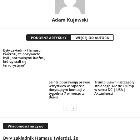
Adam Kujawski
PODOBNE ARTYKUŁY
WIĘCEJ OD AUTORA
Były zakładnik Hamasu
twierdzi, że porywacze
byli „normalnymi ludźmi,
którzy stali się
terrorystami”
Saints poprawiają prawie
Trump ujawnił szczegóły
wszystkich w raporcie
szalonego Arc de Trump
dotyczącym kontuzji z
w sercu DC | USA |
tygodnia 7 w meczu z
Aktualności
Bears
Wiadomości na żywo
Były zakładnik Hamasu twierdzi, że