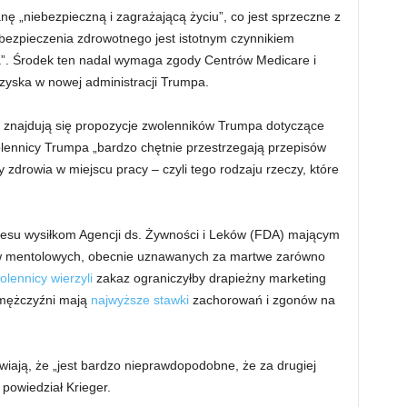
ę „niebezpieczną i zagrażającą życiu”, co jest sprzeczne z
bezpieczenia zdrowotnego jest istotnym czynnikiem
a”. Środek ten nadal wymaga zgody Centrów Medicare i
yska w nowej administracji Trumpa.
r – znajdują się propozycje zwolenników Trumpa dotyczące
ennicy Trumpa „bardzo chętnie przestrzegają przepisów
zdrowia w miejscu pracy – czyli tego rodzaju rzeczy, które
 kresu wysiłkom Agencji ds. Żywności i Leków (FDA) mającym
w mentolowych, obecnie uznawanych za martwe zarówno
lennicy wierzyli
zakaz ograniczyłby drapieżny marketing
 mężczyźni mają
najwyższe stawki
zachorowań i zgonów na
iają, że „jest bardzo nieprawdopodobne, że za drugiej
powiedział Krieger.