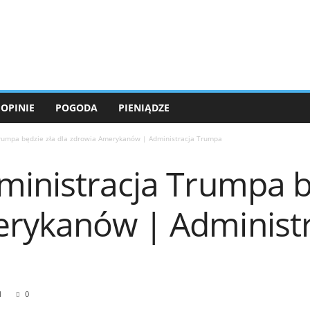
OPINIE
POGODA
PIENIĄDZE
rumpa będzie zła dla zdrowia Amerykanów | Administracja Trumpa
ministracja Trumpa bę
rykanów | Administr
1
0