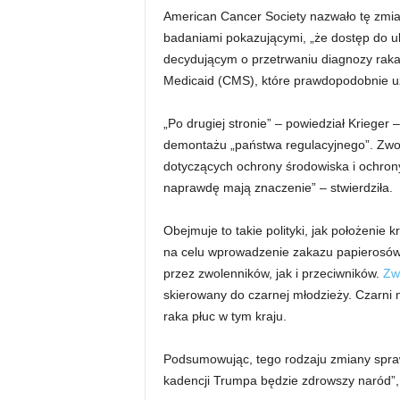
American Cancer Society nazwało tę zmian
badaniami pokazującymi, „że dostęp do u
decydującym o przetrwaniu diagnozy rak
Medicaid (CMS), które prawdopodobnie uz
„Po drugiej stronie” – powiedział Kriege
demontażu „państwa regulacyjnego”. Zwol
dotyczących ochrony środowiska i ochrony 
naprawdę mają znaczenie” – stwierdziła.
Obejmuje to takie polityki, jak położenie
na celu wprowadzenie zakazu papierosó
przez zwolenników, jak i przeciwników.
Zwo
skierowany do czarnej młodzieży. Czarni
raka płuc w tym kraju.
Podsumowując, tego rodzaju zmiany spraw
kadencji Trumpa będzie zdrowszy naród”, 