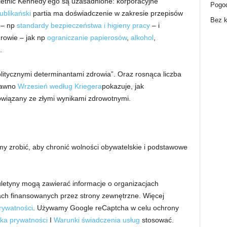
ietnic Kennedy’ego są uzasadnione: korporacyjne
Pogo
blikański
partia ma doświadczenie w zakresie przepisów
Bez k
e – np
standardy bezpieczeństwa i higieny pracy
– i
drowie – jak np
ograniczanie papierosów
,
alkohol
,
.
litycznymi determinantami zdrowia”. Oraz rosnąca liczba
dawno
Wrzesień według Kriegera
pokazuje, jak
owiązany ze złymi wynikami zdrowotnymi.
my zrobić, aby chronić wolności obywatelskie i podstawowe
uletyny mogą zawierać informacje o organizacjach
iach finansowanych przez strony zewnętrzne. Więcej
prywatności
. Używamy Google reCaptcha w celu ochrony
yka prywatności
I
Warunki świadczenia usług
stosować.