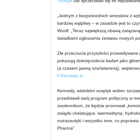
Trumpa
lub sprzeciwiali się im republika
„Jednym z bezpośrednich wniosków z wybor
bardziej wątpliwy – w zasadzie jest to czy
Woolf. „Teraz największą obawą związaną
świadkami ogłoszenia zestawu nowych poli
Złe przeczucia przyszłości przewidywane
pokazują dziesięciolecia badań jako główn
(a czasem jawną szarlatanerią), wspier
F.Kennedy Jr.
Kennedy, wieloletni sceptyk wobec szczep
przedstawił swój program polityczny w m
zwolennikom, że będzie promował „komórk
związki chelatujące, iwermektynę, hydroks
nutraceutyki i wszystko inne, co poprawia
Pharma” .