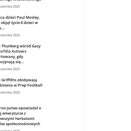
ziernika 2025
ca dzieci Paul Mosley,
 objął życie 6 dzieci w
...
ziernika 2025
a Thunberg wśród Gazy
loTilla Activers
rtowany, gdy
czynają się...
ziernika 2025
i Griffiths zdobywają
nienia w Prep Football
ziernika 2025
ron James opowiadał o
j emeryturze z
owszymi herbatami
ów społecznościowych
ziernika 2025