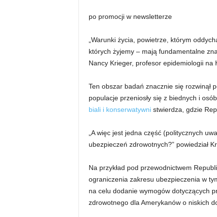
po promocji w newsletterze
„Warunki życia, powietrze, którym oddyc
których żyjemy – mają fundamentalne znac
Nancy Krieger, profesor epidemiologii na
Ten obszar badań znacznie się rozwinął po
populacje przeniosły się z biednych i osó
biali i konserwatywni
stwierdza, gdzie Rep
„A więc jest jedna część (politycznych uw
ubezpieczeń zdrowotnych?” powiedział Kr
Na przykład pod przewodnictwem Repub
ograniczenia zakresu ubezpieczenia w ty
na celu dodanie wymogów dotyczących pr
zdrowotnego dla Amerykanów o niskich d