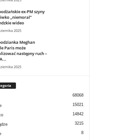
odżańskie ex-PM szyny
iwko „niemoral”
ndzkie wideo
ziernika 2025
podzianka Meghan
le Paris może
lizować następny ruch –
A...
ziernika 2025
egoria
68068
15021
e
14842
co
3215
ądze
8
e