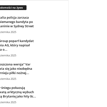
adomości na żywo
alia policja zarzuca
iemanego bandyta po
laninie w Sydney Street
ziernika 2025
Group poparł kandydat
nia AG, który napisał
a o...
ziernika 2025
oszczona wersja” Var
ia się jako niezbędna
rnieju piłki nożnej...
ziernika 2025
 śniegu pokazują
watą arktyczną wybuch
ą Brytanię jako hity 0c...
ziernika 2025