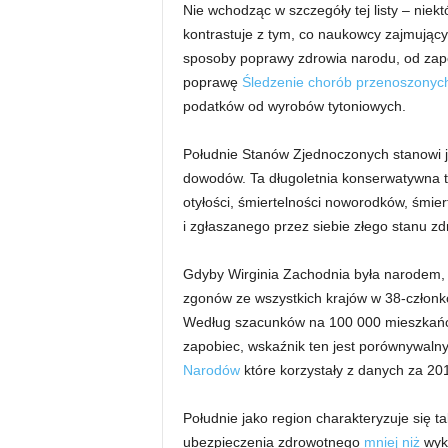
Nie wchodząc w szczegóły tej listy – niekt
kontrastuje z tym, co naukowcy zajmujący
sposoby poprawy zdrowia narodu, od za
poprawę
Śledzenie chorób przenoszonych
podatków od wyrobów tytoniowych.
Południe Stanów Zjednoczonych stanowi j
dowodów. Ta długoletnia konserwatywna 
otyłości, śmiertelności noworodków, śmie
i zgłaszanego przez siebie złego stanu zd
Gdyby Wirginia Zachodnia była narodem, 
zgonów ze wszystkich krajów w 38-człon
Według szacunków na 100 000 mieszkań
zapobiec, wskaźnik ten jest porównywalny
Narodów
które korzystały z danych za 201
Południe jako region charakteryzuje się
ubezpieczenia zdrowotnego
mniej niż
wyks