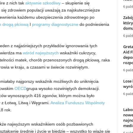
óre z nich tak
aktywnie
szkodliwy
– skupienie się
6 paźd
 się zdrowiem populacji uważają za najskuteczniejsze
Zabój
pewnienia każdemu ubezpieczenia zdrowotnego po
który
 drogą płciową
I
programy diagnostyczne
do podniesienia
domu,
6 paźd
eden z najjaśniejszych przykładów ignorowania tych
Gret
Aid F
twierdza ma
wśród najwyższych
wskaźniki cukrzycy,
depo
rtelności matek, chorób przenoszonych drogą płciową, raka
rozpo
rowia w kraju, a czasami w świecie rozwiniętym.
6 paźd
Lose 
miałaby najgorszy wskaźnik możliwych do uniknięcia
wyróż
kowskim
OECD
grupa wysoko rozwiniętych demokracji.
6 paźd
ców wynoszących 416 zgonów, którym można było
 z Łotwą, Litwą i Węgrami.
Analiza Funduszu Wspólnoty
Labo
8 rok.
nowe
najn
 także najwyższym wskaźnikiem osób pozbawionych
medi
ztałcenie średnie i życie w biedzie – wszystko to wiąże się
6 paźd