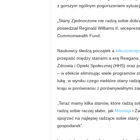
z gorszym ogólnym pogorszeniem sytuacji 
„Stany Zjednoczone nie radzą sobie dobr
powiedział Reginald Williams II, wiceprez
Commonwealth Fund.
Naukowcy śledzą początek a
kilkudziesię
przepaść między stanami a erą Reagana, 
Zdrowia i Opieki Społecznej (HHS) oraz 
– w efekcie eliminując wiele programów z
lukę, w wyniku czego niektóre stany radzą s
kraju w porównaniu z porównywalnymi za
„Teraz mamy kilka stanów, które radzą sobi
radzą sobie raczej słabo, jak
Missisipi
i Za
spojrzeć na najlepiej radzące sobie stany
gospodarek”.