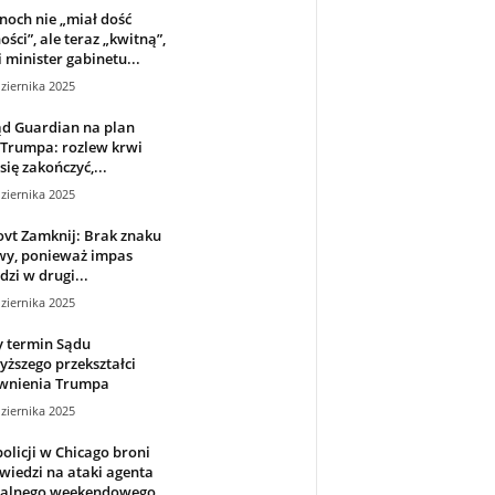
och nie „miał dość
ści”, ale teraz „kwitną”,
minister gabinetu...
ziernika 2025
ąd Guardian na plan
 Trumpa: rozlew krwi
się zakończyć,...
ziernika 2025
vt Zamknij: Brak znaku
y, ponieważ impas
zi w drugi...
ziernika 2025
 termin Sądu
ższego przekształci
wnienia Trumpa
ziernika 2025
policji w Chicago broni
iedzi na ataki agenta
ralnego weekendowego