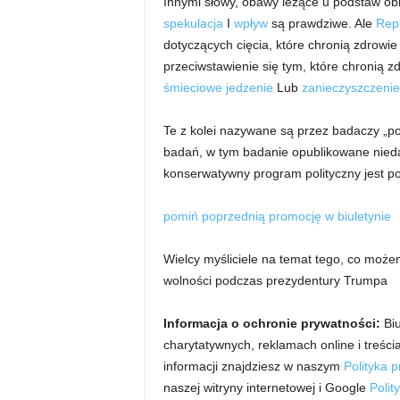
Innymi słowy, obawy leżące u podstaw ob
spekulacja
I
wpływ
są prawdziwe. Ale
Repu
dotyczących cięcia, które chronią zdrowi
przeciwstawienie się tym, które chronią z
śmieciowe jedzenie
Lub
zanieczyszczenie
Te z kolei nazywane są przez badaczy „po
badań, w tym badanie opublikowane nie
konserwatywny program polityczny jest p
pomiń poprzednią promocję w biuletynie
Wielcy myśliciele na temat tego, co może
wolności podczas prezydentury Trumpa
Informacja o ochronie prywatności:
Bi
charytatywnych, reklamach online i treśc
informacji znajdziesz w naszym
Polityka 
naszej witryny internetowej i Google
Polit