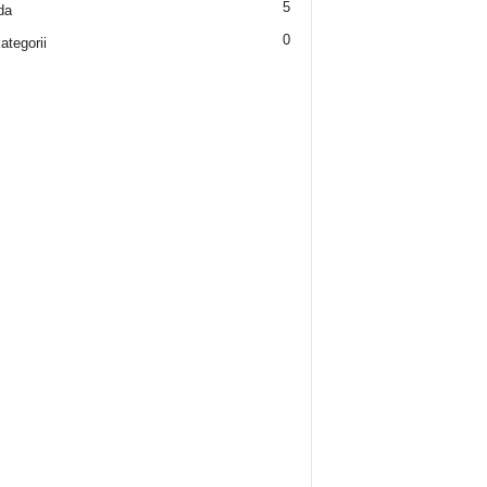
5
da
0
ategorii