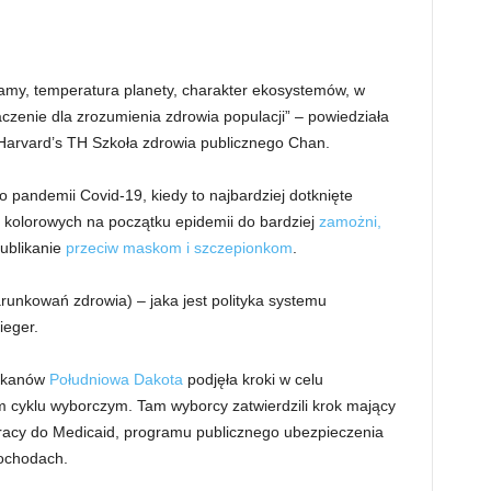
hamy, temperatura planety, charakter ekosystemów, w
zenie dla zrozumienia zdrowia populacji” – powiedziała
 Harvard’s TH Szkoła zdrowia publicznego Chan.
 pandemii Covid-19, kiedy to najbardziej dotknięte
b kolorowych na początku epidemii do bardziej
zamożni,
ublikanie
przeciw maskom i szczepionkom
.
arunkowań zdrowia) – jaka jest polityka systemu
ieger.
likanów
Południowa Dakota
podjęła kroki w celu
m cyklu wyborczym. Tam wyborcy zatwierdzili krok mający
acy do Medicaid, programu publicznego ubezpieczenia
ochodach.