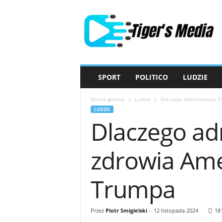
T
i
g
e
r
'
s
SPORT
POLITICO
LUDZIE
M
e
Strona główna
Ludzie
Dlaczego administracja T
d
LUDZIE
i
Dlaczego ad
a
zdrowia Ame
Trumpa
Przez
Piotr Smigielski
-
12 listopada 2024
18