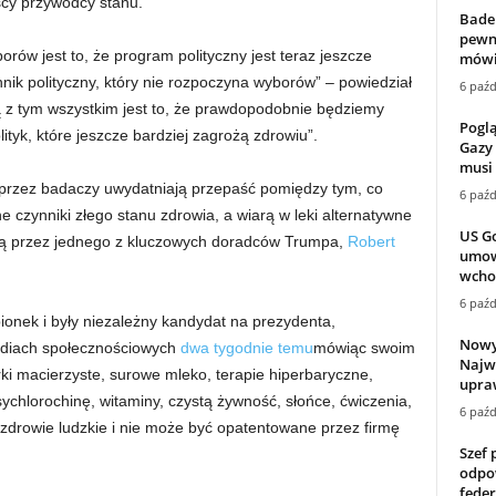
ńscy przywódcy stanu.
Baden
pewno
ów jest to, że program polityczny jest teraz jeszcze
mówi 
nnik polityczny, który nie rozpoczyna wyborów” – powiedział
6 paźd
 z tym wszystkim jest to, że prawdopodobnie będziemy
Pogl
tyk, które jeszcze bardziej zagrożą zdrowiu”.
Gazy
musi 
 przez badaczy uwydatniają przepaść pomiędzy tym, co
6 paźd
e czynniki złego stanu zdrowia, a wiarą w leki alternatywne
US Go
aną przez jednego z kluczowych doradców Trumpa,
Robert
umow
wchod
6 paźd
ionek i były niezależny kandydat na prezydenta,
Nowy
ediach społecznościowych
dwa tygodnie temu
mówiąc swoim
Najwy
i macierzyste, surowe mleko, terapie hiperbaryczne,
upra
ychlorochinę, witaminy, czystą żywność, słońce, ćwiczenia,
6 paźd
 zdrowie ludzkie i nie może być opatentowane przez firmę
Szef 
odpow
fede