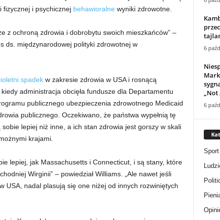
fizycznej i psychicznej
behawioralne
wyniki zdrowotne.
Kamb
przec
ze z ochroną zdrowia i dobrobytu swoich mieszkańców” –
tajla
es ds. międzynarodowej polityki zdrowotnej w
6 paźd
Nies
Mark
cioletni spadek
w zakresie zdrowia w USA i rosnącą
sygna
kiedy administracja obcięła fundusze dla Departamentu
„Not 
programu publicznego ubezpieczenia zdrowotnego Medicaid
6 paźd
drowia publicznego. Oczekiwano, że państwa wypełnią tę
obie lepiej niż inne, a ich stan zdrowia jest gorszy w skali
Kat
możnymi krajami.
Sport
e lepiej, jak Massachusetts i Connecticut, i są stany, które
Ludzi
chodniej Wirginii” – powiedział Williams. „Ale nawet jeśli
Politi
 w USA, nadal plasują się one niżej od innych rozwiniętych
Pieni
Opini