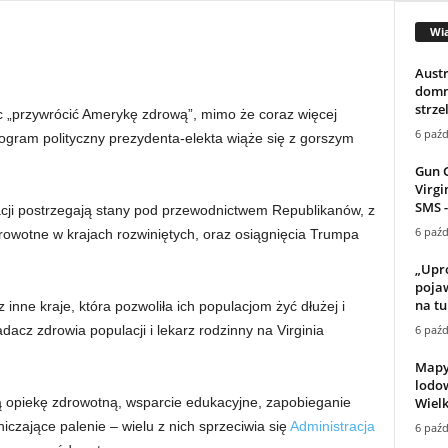
Wi
Austr
domn
strze
c „przywrócić Amerykę zdrową”, mimo że coraz więcej
6 paźd
ram polityczny prezydenta-elekta wiąże się z gorszym
Gun 
Virgi
SMS -
cji postrzegają stany pod przewodnictwem Republikanów, z
6 paźd
drowotne w krajach rozwiniętych, oraz osiągnięcia Trumpa
„Upr
pojaw
na tu
z inne kraje, która pozwoliła ich populacjom żyć dłużej i
6 paźd
dacz zdrowia populacji i lekarz rodzinny na Virginia
Mapy
lodo
Wielk
ą opiekę zdrowotną, wsparcie edukacyjne, zapobieganie
iczające palenie – wielu z nich sprzeciwia się
Administracja
6 paźd