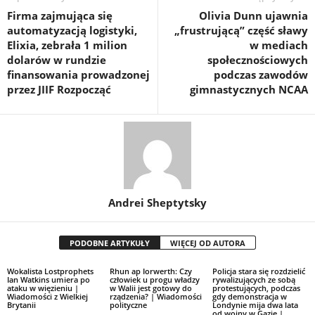
Firma zajmująca się
Olivia Dunn ujawnia
automatyzacją logistyki,
„frustrującą” część sławy
Elixia, zebrała 1 milion
w mediach
dolarów w rundzie
społecznościowych
finansowania prowadzonej
podczas zawodów
przez JIIF Rozpocząć
gimnastycznych NCAA
Andrei Sheptytsky
PODOBNE ARTYKUŁY
WIĘCEJ OD AUTORA
Wokalista Lostprophets
Rhun ap Iorwerth: Czy
Policja stara się rozdzielić
Ian Watkins umiera po
człowiek u progu władzy
rywalizujących ze sobą
ataku w więzieniu |
w Walii jest gotowy do
protestujących, podczas
Wiadomości z Wielkiej
rządzenia? | Wiadomości
gdy demonstracja w
Brytanii
polityczne
Londynie mija dwa lata
od wojny w Gazie |