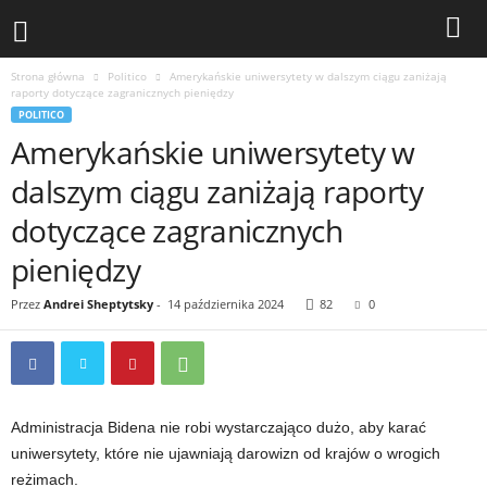
Strona główna
Politico
Amerykańskie uniwersytety w dalszym ciągu zaniżają
raporty dotyczące zagranicznych pieniędzy
POLITICO
Amerykańskie uniwersytety w
dalszym ciągu zaniżają raporty
dotyczące zagranicznych
pieniędzy
Przez
Andrei Sheptytsky
-
14 października 2024
82
0
Administracja Bidena nie robi wystarczająco dużo, aby karać
uniwersytety, które nie ujawniają darowizn od krajów o wrogich
reżimach.