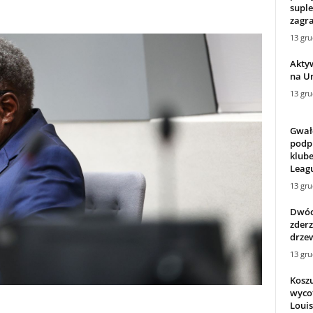
supl
zagra
13 gru
Aktyw
na U
13 gru
Gwałc
podp
klub
Leagu
13 gru
Dwóch
zder
drze
13 gru
Kosz
wyco
Louis