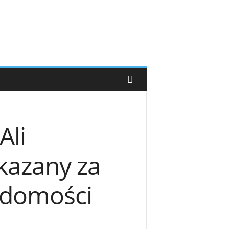
Ali
kazany za
adomości