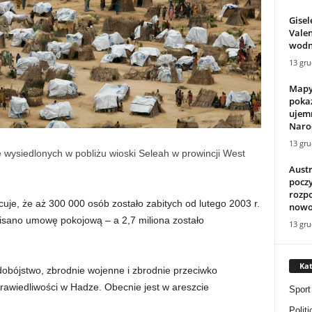
Gisel
Valen
wodn
13 gru
Mapy
poka
ujem
Naro
13 gru
wysiedlonych w pobliżu wioski Seleah w prowincji West
Austr
poczy
rozpo
je, że aż 300 000 osób zostało zabitych od lutego 2003 r.
now
dpisano umowę pokojową – a 2,7 miliona zostało
13 gru
Kat
udobójstwo, zbrodnie wojenne i zbrodnie przeciwko
prawiedliwości w Hadze. Obecnie jest w areszcie
Sport
Politi