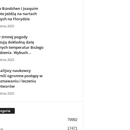
e Bündchen i Joaquim
te jeżdżą na nartach
ych na Florydzie
dnia 2025
 zimnej pogody
zują dokładną datę
nych temperatur Bożego
dzenia. Wybuch...
dnia 2025
alijscy naukowcy
nili ogromne postępy w
znawaniu i leczeniu
otworów
dnia 2025
egoria
79992
17471
co