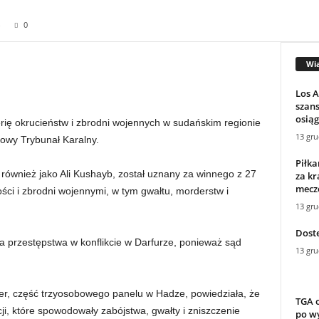
0
Wi
Los 
szans
osiąg
erię okrucieństw i zbrodni wojennych w sudańskim regionie
13 gru
owy Trybunał Karalny.
Piłka
ównież jako Ali Kushayb, został uznany za winnego z 27
za kr
mecze
ci i zbrodni wojennymi, w tym gwałtu, morderstw i
13 gru
Dost
 przestępstwa w konflikcie w Darfurze, ponieważ sąd
13 gru
, część trzyosobowego panelu w Hadze, powiedziała, że ​​
TGA o
cji, które spowodowały zabójstwa, gwałty i zniszczenie
po wy