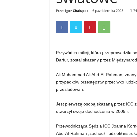
Przez
Igor Chalupec
-
6 października 2025
74
Przywódca milicji, która przeprowadziła s
Darfur, został skazany przez Międzynarod
Ali Muhammad Ali Abd-Al-Rahman, znany r
przypadków przestępstw przeciwko ludzkoś
prześladowań.
Jest pierwszą osobą skazaną przez ICC za
otworzył swoje dochodzenia w 2005 r.
Przewodnicząca Sędzia ICC Joanna Korner
Abd-Al-Rahman „zachęcił i udzielił instruk