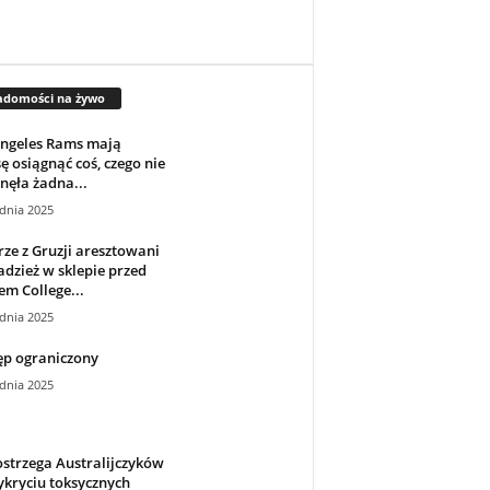
adomości na żywo
Angeles Rams mają
ę osiągnąć coś, czego nie
nęła żadna...
dnia 2025
rze z Gruzji aresztowani
adzież w sklepie przed
m College...
dnia 2025
ęp ograniczony
dnia 2025
strzega Australijczyków
kryciu toksycznych