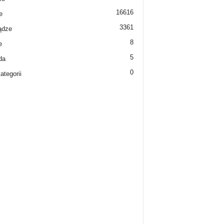
16616
e
3361
ądze
8
e
5
da
0
ategorii