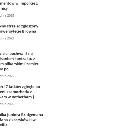
ementów w imporcie z
nicy
dnia 2025
ny strzelec zgłoszony
niwersytecie Browna
dnia 2025
iciel pochwalił się
isaniem kontraktu z
em piłkarskim Premier
e po...
dnia 2025
 17-latków zginęło po
zeniu samochodu z
wem w Rotherham |...
dnia 2025
ulka Juniora Bridgemana
fana z koszykówki w
ville