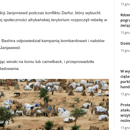
13 gru
ji Janjonseed podczas konfliktu Darfur, który wybuchł,
Rdze
pogr
ej społeczności afrykańskiej terytorium rozpoczęli rebelię w
zwią
13 gru
 Bashira odpowiedział kampanią bombardowań i nalotów
Dost
 Janjaweed.
13 gru
ąc wioski na koniu lub camelback, i przeprowadziła
śladowania.
W wyn
cięża
park
hand
13 gru
Prote
atak
wizyt
nożne
13 gru