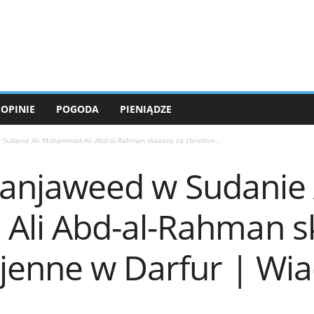
OPINIE
POGODA
PIENIĄDZE
 w Sudanie Ali Muhammad Ali Abd-al-Rahman skazany za zbrodnie...
i Janjaweed w Sudanie 
li Abd-al-Rahman s
jenne w Darfur | Wi