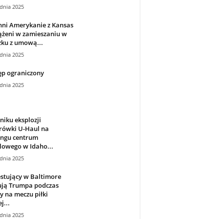
dnia 2025
nni Amerykanie z Kansas
ążeni w zamieszaniu w
zku z umową...
dnia 2025
ęp ograniczony
dnia 2025
iku eksplozji
rówki U-Haul na
ingu centrum
lowego w Idaho...
dnia 2025
stujący w Baltimore
ują Trumpa podczas
y na meczu piłki
j...
dnia 2025