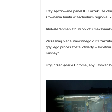
Trzy sędziowane panel ICC orzekł, że ok
zrównania buntu w zachodnim regionie S
Abd-al-Rahman stoi w obliczu maksymalne
Wcześniej błagał niewinnego o 31 zarzutó
gdy jego proces został otwarty w kwietniu 
Kushayb.
Użyj przeglądarki Chrome, aby uzyskać b