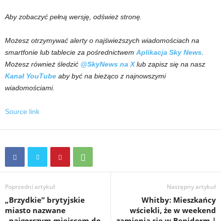
Aby zobaczyć pełną wersję, odśwież stronę.
Możesz otrzymywać alerty o najświeższych wiadomościach na
smartfonie lub tablecie za pośrednictwem
Aplikacja Sky News
.
Możesz również śledzić
@SkyNews na X
lub zapisz się na nasz
Kanał YouTube
aby być na bieżąco z najnowszymi
wiadomościami.
Source link
Poprzedni artykuł
Następny artykuł
„Brzydkie” brytyjskie
Whitby: Mieszkańcy
miasto nazwane
wściekli, że w weekend
„najgorszym miejscem do
zamienia się w Benidorm |