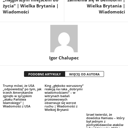
życia” | Wielka Brytania |
Wielka Brytania |
Wiadomości
Wiadomości
Igor Chalupec
PODOBNE ARTYKUŁY
WIĘCEJ OD AUTORA
Trump mówi, że USA
King „głęboko wzruszony”
„odpowiedzą” po tym, jak
reakcją na raka „dobrymi
trzech Amerykanów
wiadomościami” – w
zginęło w syryjskim
witrynach badań
„ataku Państwa
przesiewowych
Islamskiego” |
obserwuje się wzrost
Wiadomości z USA
ruchu | Wiadomości z
Wielkiej Brytanii
Izrael twierdzi, że
dowódca Hamasu – który
był jednym z
pomysłodawców ataków