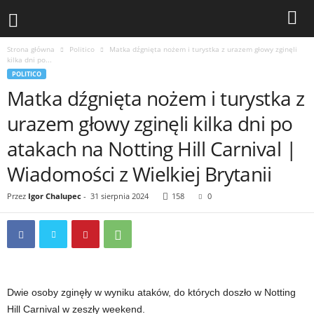
Strona główna
Politico
Matka dźgnięta nożem i turystka z urazem głowy zginęli
kilka dni po...
POLITICO
Matka dźgnięta nożem i turystka z
urazem głowy zginęli kilka dni po
atakach na Notting Hill Carnival |
Wiadomości z Wielkiej Brytanii
Przez
Igor Chalupec
-
31 sierpnia 2024
158
0
Dwie osoby zginęły w wyniku ataków, do których doszło w Notting
Hill Carnival w zeszły weekend.