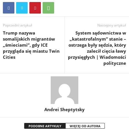
Poprzedni artykuł
Następny artykuł
Trump nazywa
System sądownictwa w
somalijskich migrantów
„katastrofalnym” stanie –
„śmieciami”, gdy ICE
ostrzega były sędzia, który
przygląda się miastu Twin
zalecił cięcia ławy
Cities
przysięgłych | Wiadomości
polityczne
Andrei Sheptytsky
PODOBNE ARTYKUŁY
WIĘCEJ OD AUTORA