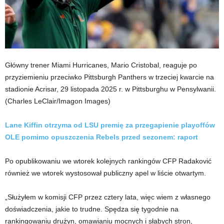
Główny trener Miami Hurricanes, Mario Cristobal, reaguje po
przyziemieniu przeciwko Pittsburgh Panthers w trzeciej kwarcie na
stadionie Acrisar, 29 listopada 2025 r. w Pittsburghu w Pensylwanii.
(Charles LeClair/Imagon Images)
Lane Kiffin otrzyma od LSU premię za przegapienie playoffów
OLE pomimo opuszczenia Rebels przed sezonem: raport
Po opublikowaniu we wtorek kolejnych rankingów CFP Radaković
również we wtorek wystosował publiczny apel w liście otwartym.
„Służyłem w komisji CFP przez cztery lata, więc wiem z własnego
doświadczenia, jakie to trudne. Spędza się tygodnie na
rankingowaniu drużyn, omawianiu mocnych i słabych stron,