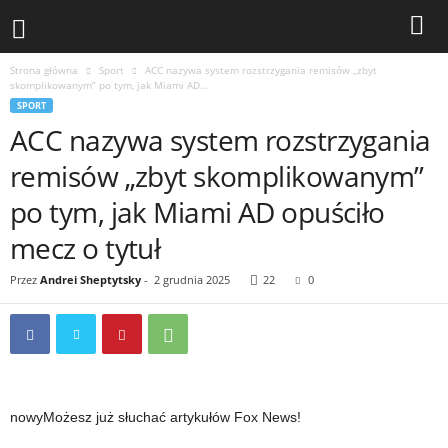
Strona główna
Sport
ACC nazywa system rozstrzygania remisów „zbyt
skomplikowanym” po tym, jak Miami AD...
SPORT
ACC nazywa system rozstrzygania
remisów „zbyt skomplikowanym”
po tym, jak Miami AD opuściło
mecz o tytuł
Przez
Andrei Sheptytsky
-
2 grudnia 2025
22
0
nowy
Możesz już słuchać artykułów Fox News!