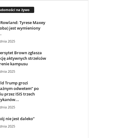
adomości na żywo
 Rowland: Tyrese Maxey
oba) jest wymieniony
…
dnia 2025
ersytet Brown zgłasza
cję aktywnych strzelców
erenie kampusu
dnia 2025
ld Trump grozi
ażnym odwetem” po
iu przez ISIS trzech
ykanów...
dnia 2025
ój nie jest daleko”
dnia 2025