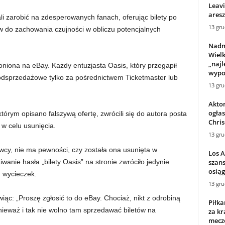
Leav
aresz
 zarobić na zdesperowanych fanach, oferując bilety po
13 gru
w do zachowania czujności w obliczu potencjalnych
Nadm
Wielk
„najl
oniona na eBay. Każdy entuzjasta Oasis, który przegapił
wypoc
 odsprzedażowe tylko za pośrednictwem Ticketmaster lub
13 gru
Akto
ogłas
órym opisano fałszywą ofertę, zwrócili się do autora posta
Chri
 w celu usunięcia.
13 gru
cy, nie ma pewności, czy została ona usunięta w
Los 
szans
wanie hasła „bilety Oasis” na stronie zwróciło jedynie
osiąg
 wycieczek.
13 gru
ąc: „Proszę zgłosić to do eBay. Chociaż, nikt z odrobiną
Piłka
nieważ i tak nie wolno tam sprzedawać biletów na
za kr
mecze