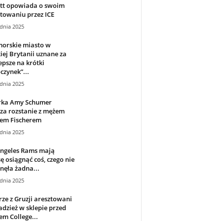
itt opowiada o swoim
towaniu przez ICE
dnia 2025
orskie miasto w
iej Brytanii uznane za
epsze na krótki
zynek”...
dnia 2025
rka Amy Schumer
za rozstanie z mężem
sem Fischerem
dnia 2025
Angeles Rams mają
ę osiągnąć coś, czego nie
nęła żadna...
dnia 2025
rze z Gruzji aresztowani
adzież w sklepie przed
m College...