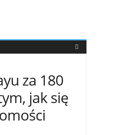
Bayu za 180
tym, jak się
domości