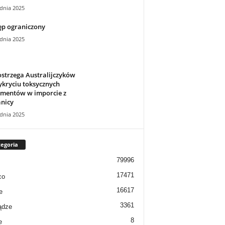
dnia 2025
ęp ograniczony
dnia 2025
strzega Australijczyków
kryciu toksycznych
ementów w imporcie z
nicy
dnia 2025
egoria
79996
17471
co
16617
e
3361
ądze
8
e