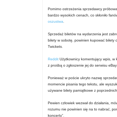
Pomimo ostrzeżenia sprzedawcy próbowali
bardzo wysokich cenach, co skłoniło fanó
oszustwa
.
Sprzedaż biletów na wydarzenia jest zabr
bilety w sobotę, powinien kupować bilety
Twickets.
Reddit
Użytkownicy komentujący wpis, w kt
z prośbą o zgłoszenie jej do serwisu eBay
Ponieważ w poście ukryto nazwę sprzedaw
momencie pisania tego tekstu, ale wyszuki
używane bilety pamiątkowe z poprzednich
Pewien człowiek wezwał do działania, mówi
rozumu nie powinien się na to nabrać, po
koncerty”.