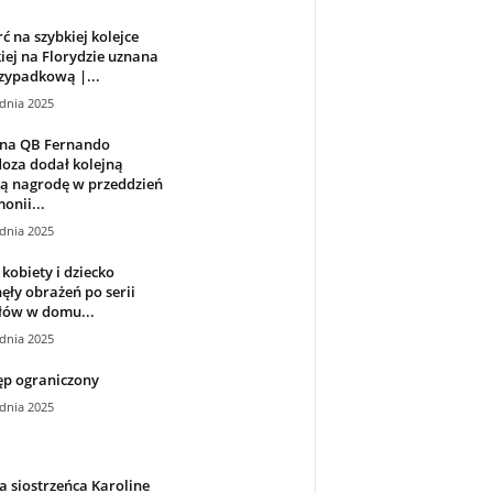
ć na szybkiej kolejce
iej na Florydzie uznana
zypadkową |...
dnia 2025
ana QB Fernando
oza dodał kolejną
ką nagrodę w przeddzień
onii...
dnia 2025
kobiety i dziecko
ęły obrażeń po serii
łów w domu...
dnia 2025
ęp ograniczony
dnia 2025
 siostrzeńca Karoline