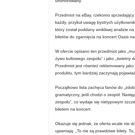
uhonorowany.
Przedmiot na eBay, rzekomo sprzedający 
każdy, przykuł uwagę bystrych użytkownik
który został poddany wnikliwej analizie 
biletów do zgarnięcia na koncert Oasis na
W ofercie opisano ten przedmiot jako „m
żywo kultowego zespołu” i jako „świetny 
Przedmiot jest również reklamowany jako „k
produktu, tym bardziej zaczynają pojawia
Początkowo lista zachęca fanów do „zdob
gramatyczny, jeśli chodzi o zespół. Następ
zespołu”, co wydaje się nietypowym szcz
biletem na koncert.
Okazuje się jednak, że oferta wcale nie d
ujawniają: „To nie są prawdziwe bilety. T