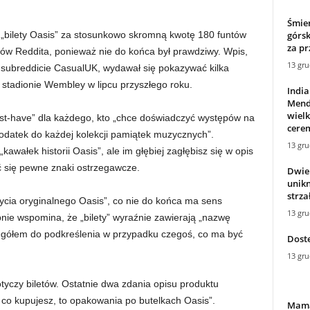
Śmier
górsk
„bilety Oasis” za stosunkowo skromną kwotę 180 funtów
za pr
ów Reddita, ponieważ nie do końca był prawdziwy. Wpis,
13 gru
na subreddicie CasualUK, wydawał się pokazywać kilka
 stadionie Wembley w lipcu przyszłego roku.
Indi
Mend
wiel
ust-have” dla każdego, kto „chce doświadczyć występów na
cerem
dodatek do każdej kolekcji pamiątek muzycznych”.
13 gru
awałek historii Oasis”, ale im głębiej zagłębisz się w opis
ć się pewne znaki ostrzegawcze.
Dwie 
unikn
strza
ycia oryginalnego Oasis”, co nie do końca ma sens
13 gru
nie wspomina, że ​​„bilety” wyraźnie zawierają „nazwę
egółem do podkreślenia w przypadku czegoś, co ma być
Dost
13 gru
otyczy biletów. Ostatnie dwa zdania opisu produktu
o, co kupujesz, to opakowania po butelkach Oasis”.
Mama