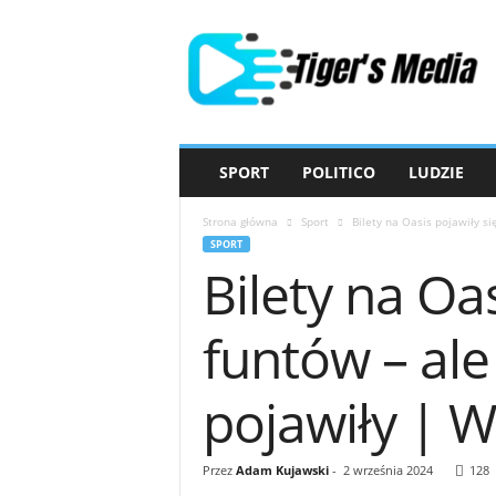
T
i
g
e
r
'
s
SPORT
POLITICO
LUDZIE
M
e
Strona główna
Sport
Bilety na Oasis pojawiły si
d
SPORT
i
Bilety na Oa
a
funtów – ale 
pojawiły | 
Przez
Adam Kujawski
-
2 września 2024
128