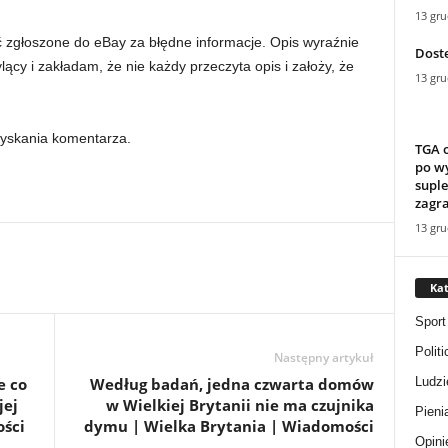
13 gru
ać zgłoszone do eBay za błędne informacje. Opis wyraźnie
Dost
ylący i zakładam, że nie każdy przeczyta opis i założy, że
13 gru
zyskania komentarza.
TGA o
po wy
supl
zagra
13 gru
Kat
Sport
Politi
Następny artykuł
Ludzi
e co
Według badań, jedna czwarta domów
jej
w Wielkiej Brytanii nie ma czujnika
Pieni
ości
dymu | Wielka Brytania | Wiadomości
Opini