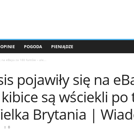
OPINIE
POGODA
PIENIĄDZE
ę na eBayu za 180 funtów – ale...
sis pojawiły się na e
kibice są wściekli po 
Wielka Brytania | Wia
0