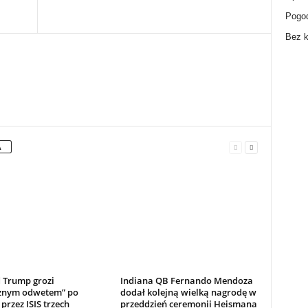
Pogo
Bez k
A
 Trump grozi
Indiana QB Fernando Mendoza
nym odwetem” po
dodał kolejną wielką nagrodę w
 przez ISIS trzech
przeddzień ceremonii Heismana