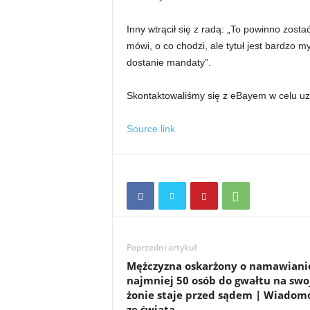
Inny wtrącił się z radą: „To powinno zost
mówi, o co chodzi, ale tytuł jest bardzo m
dostanie mandaty”.
Skontaktowaliśmy się z eBayem w celu u
Source link
Poprzedni artykuł
Mężczyzna oskarżony o namawiani
najmniej 50 osób do gwałtu na swo
żonie staje przed sądem | Wiadom
ze świata