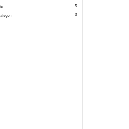
5
da
0
ategorii