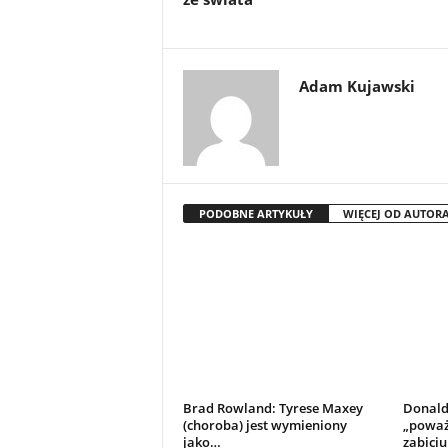
Adam Kujawski
PODOBNE ARTYKUŁY
WIĘCEJ OD AUTOR
Brad Rowland: Tyrese Maxey
Donald
(choroba) jest wymieniony
„poważ
jako…
zabiciu