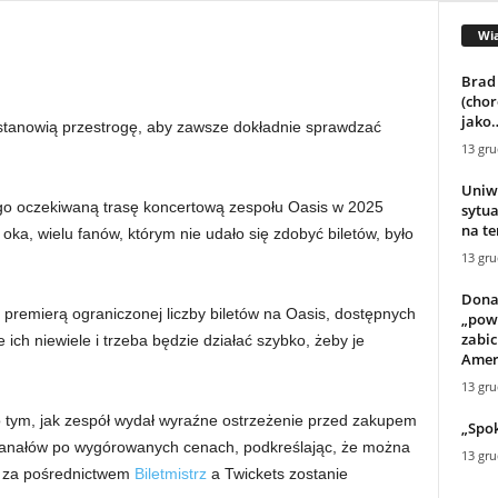
Wi
Brad
(chor
jako
 stanowią przestrogę, aby zawsze dokładnie sprawdzać
13 gru
Uniw
ługo oczekiwaną trasę koncertową zespołu Oasis w 2025
sytua
na t
ka, wielu fanów, którym nie udało się zdobyć biletów, było
13 gru
Dona
 premierą ograniczonej liczby biletów na Oasis, dostępnych
„pow
zabic
ch niewiele i trzeba będzie działać szybko, żeby je
Amer
13 gru
po tym, jak zespół wydał wyraźne ostrzeżenie przed zakupem
„Spok
 kanałów po wygórowanych cenach, podkreślając, że można
13 gru
e za pośrednictwem
Biletmistrz
a Twickets zostanie