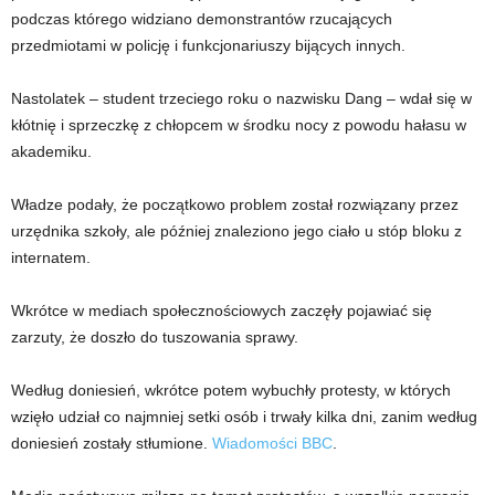
podczas którego widziano demonstrantów rzucających
przedmiotami w policję i funkcjonariuszy bijących innych.
Nastolatek – student trzeciego roku o nazwisku Dang – wdał się w
kłótnię i sprzeczkę z chłopcem w środku nocy z powodu hałasu w
akademiku.
Władze podały, że początkowo problem został rozwiązany przez
urzędnika szkoły, ale później znaleziono jego ciało u stóp bloku z
internatem.
Wkrótce w mediach społecznościowych zaczęły pojawiać się
zarzuty, że doszło do tuszowania sprawy.
Według doniesień, wkrótce potem wybuchły protesty, w których
wzięło udział co najmniej setki osób i trwały kilka dni, zanim według
doniesień zostały stłumione.
Wiadomości BBC
.