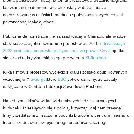
Media państwowe milczą na temat protestów, a wszelkie nagrania
lub wzmianki o demonstracjach zostały w dużej mierze
ocenzurowane w chińskich mediach społecznościowych, co jest
powszechną reakcją władz.
Publiczne demonstracje nie są rzadkością w Chinach, ale władze
stały się szczególnie świadome protestów od 2010 r
Biała księga
2022 protestuje przeciwko polityce kraju w sprawie Covid
spotkał
się z rzadką krytyką chińskiego prezydenta
Xi Jinpinga
.
Kilka filmów z protestów wyciekło z kraju i zostało opublikowanych
wcześniej w X
Świergot
które
BBC
potwierdziliśmy, że zostały
nakręcone w Centrum Edukacji Zawodowej Pucheng.
Na jednym z klipów widać wielu młodych ludzi szturmujących
budynek i ścierających się z policją, krzycząc „daj nam prawdę”.
Inny przedstawia zniszczone budynki biurowe w centrum miasta, a
trzeci przedstawia przepychanego urzędnika szkolnego.