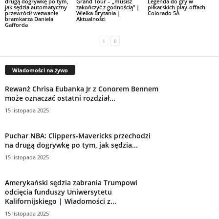
drugą dogrywkę po tym,
Grand Tour – „musisz
Legenda do gry w
jak sędzia automatyczny
zakończyć z godnością” |
piłkarskich play-offach
przewrócił wezwanie
Wielka Brytania |
Colorado 5A
bramkarza Daniela
Aktualności
Gafforda
Wiadomości na żywo
Rewanż Chrisa Eubanka Jr z Conorem Bennem
może oznaczać ostatni rozdział...
15 listopada 2025
Puchar NBA: Clippers-Mavericks przechodzi
na drugą dogrywkę po tym, jak sędzia...
15 listopada 2025
Amerykański sędzia zabrania Trumpowi
odcięcia funduszy Uniwersytetu
Kalifornijskiego | Wiadomości z...
15 listopada 2025