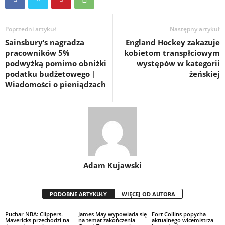
Poprzedni artykuł
Następny artykuł
Sainsbury’s nagradza
England Hockey zakazuje
pracowników 5%
kobietom transpłciowym
podwyżką pomimo obniżki
występów w kategorii
podatku budżetowego |
żeńskiej
Wiadomości o pieniądzach
Adam Kujawski
PODOBNE ARTYKUŁY
WIĘCEJ OD AUTORA
Puchar NBA: Clippers-
James May wypowiada się
Fort Collins popycha
Mavericks przechodzi na
na temat zakończenia
aktualnego wicemistrza