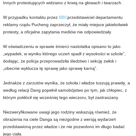
Innych protestujących widziano z krwią na głowach i twarzach.
W przypadku kontaktu przez
BBC
przedstawiciel departamentu
reklamy rządu Pucheng zaprzeczył, że miały miejsce jakiekolwiek
protesty, a oficjalne zapytania mediów nie odpowiedziały.
W oświadczeniu w sprawie śmierci nastolatka opisano to jako
„wypadek, w wyniku którego uczeń spadł z wysokości w szkole”,
dodając, że policja przeprowadziła śledztwo i sekcję zwłok i
„obecnie wyklucza tę sprawę jako sprawę karną”.
Jednakże z zarzutów wynika, że ​​szkoła i władze tuszują prawdę, a
według relacji Dang popełnił samobójstwo po tym, jak chłopiec, z
którym pokłócił się wcześniej tego wieczoru, był zastraszany.
Niezweryfikowane uwagi jego rodziny wskazują również, że
obrażenia na ciele Danga są niezgodne z wersją wydarzeń
przedstawioną przez władze i że nie pozwolono im długo badać
jego ciała.