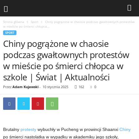
Strona główna
Sport
Chiny pogrążone w chaosie podczas gwałtownych protestów
w mieście po śmierci chłopca...
SPORT
Chiny pogrążone w chaosie
podczas gwałtownych protestów
w mieście po śmierci chłopca w
szkole | Świat | Aktualności
Przez
Adam Kujawski
-
10 stycznia 2025
162
0
Brutalny
protesty
wybuchły w Pucheng w prowincji Shaanxi
Chiny
po śmierci nastolatka w wypadku w akademiku jego szkoły,