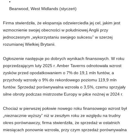
Bearwood, West Midlands (styczeń)
Firma stwierdziła, że ​​ekspansja odzwierciedla jej cel, jakim jest
wzmocnienie swojej obecności w południowej Anglii przy
jednoczesnym „wykorzystaniu swojego sukcesu” w szerzej
rozumianej Wielkiej Brytanii.
Ogłoszenie następuje po dobrych wynikach finansowych. W roku
poprzedzającym luty 2025 r. Amber Taverns odnotowała wzrost
zysków przed opodatkowaniem o 7% do 19,1 mln funtów, a
przychody wzrosły o 9% do rekordowego poziomu 119,9 mln
funtów. Sprzedaż porównywalna wzrosła o 3,5%, czemu sprzyjały
silne obroty podczas mistrzostw Europy w piłce nożnej w 2024 r.
Chociaż w pierwszej połowie nowego roku finansowego wzrost był
„nieznacznie wyższy” niż w zeszłym roku ze względu na trudny
okres porównawczy, firma stwierdziła, że ​​sprzedaż w ostatnich
miesiącach ponownie wzrosła, przy czym sprzedaż porównywalna