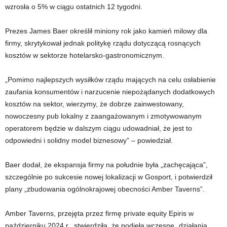
wzrosła o 5% w ciągu ostatnich 12 tygodni.
Prezes James Baer określił miniony rok jako kamień milowy dla
firmy, skrytykował jednak politykę rządu dotyczącą rosnących
kosztów w sektorze hotelarsko-gastronomicznym.
„Pomimo najlepszych wysiłków rządu mających na celu osłabienie
zaufania konsumentów i narzucenie niepożądanych dodatkowych
kosztów na sektor, wierzymy, że dobrze zainwestowany,
nowoczesny pub lokalny z zaangażowanym i zmotywowanym
operatorem będzie w dalszym ciągu udowadniał, że jest to
odpowiedni i solidny model biznesowy” – powiedział.
Baer dodał, że ekspansja firmy na południe była „zachęcająca”,
szczególnie po sukcesie nowej lokalizacji w Gosport, i potwierdził
plany „zbudowania ogólnokrajowej obecności Amber Taverns”.
Amber Taverns, przejęta przez firmę private equity Epiris w
październiku 2024 r., stwierdziła, że ​​podjęła wczesne „działania