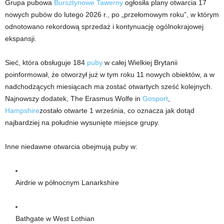
Grupa pubowa
Bursztynowe Tawerny
ogłosiła plany otwarcia 17
nowych pubów do lutego 2026 r., po „przełomowym roku”, w którym
odnotowano rekordową sprzedaż i kontynuację ogólnokrajowej
ekspansji.
Sieć, która obsługuje 184
puby
w całej Wielkiej Brytanii
poinformował, że otworzył już w tym roku 11 nowych obiektów, a w
nadchodzących miesiącach ma zostać otwartych sześć kolejnych.
Najnowszy dodatek, The Erasmus Wolfe in
Gosport
,
Hampshire
zostało otwarte 1 września, co oznacza jak dotąd
najbardziej na południe wysunięte miejsce grupy.
Inne niedawne otwarcia obejmują puby w:
Airdrie w północnym Lanarkshire
Bathgate w West Lothian