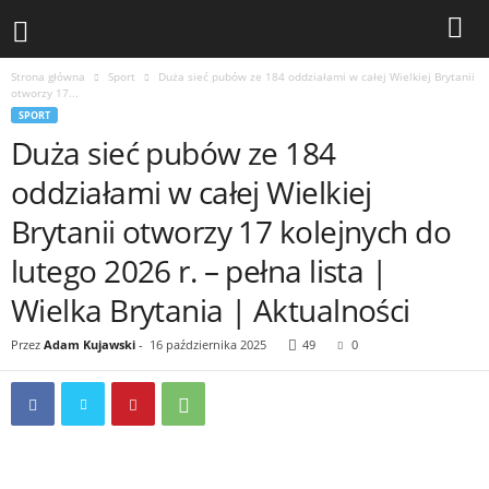
Strona główna
Sport
Duża sieć pubów ze 184 oddziałami w całej Wielkiej Brytanii
otworzy 17...
SPORT
Duża sieć pubów ze 184
oddziałami w całej Wielkiej
Brytanii otworzy 17 kolejnych do
lutego 2026 r. – pełna lista |
Wielka Brytania | Aktualności
Przez
Adam Kujawski
-
16 października 2025
49
0