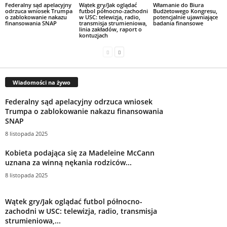
Federalny sąd apelacyjny
Wątek gry/Jak oglądać
Włamanie do Biura
odrzuca wniosek Trumpa
futbol północno-zachodni
Budżetowego Kongresu,
o zablokowanie nakazu
w USC: telewizja, radio,
potencjalnie ujawniające
finansowania SNAP
transmisja strumieniowa,
badania finansowe
linia zakładów, raport o
kontuzjach
Wiadomości na żywo
Federalny sąd apelacyjny odrzuca wniosek
Trumpa o zablokowanie nakazu finansowania
SNAP
8 listopada 2025
Kobieta podająca się za Madeleine McCann
uznana za winną nękania rodziców...
8 listopada 2025
Wątek gry/Jak oglądać futbol północno-
zachodni w USC: telewizja, radio, transmisja
strumieniowa,...