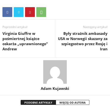
Poprzedni artykuł
Następny artykuł
Virginia Giuffre w
Były strażnik ambasady
pośmiertnej książce
USA w Norwegii skazany za
oskarża „uprawnionego”
szpiegostwo przez Rosję i
Andrew
Iran
Adam Kujawski
PODOBNE ARTYKUŁY
WIĘCEJ OD AUTORA