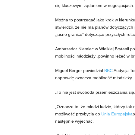
się kluczowym żądaniem w negocjacjach.
Można to postrzegać jako krok w kierunk
stwierdził, że nie ma planów dotyczących
„jasne granice” dotyczące przyszłych relac
Ambasador Niemiec w Wielkiej Brytanii po
mobilności młodzieży „powinno leżeć w bry
Miguel Berger powiedział
BBC
Audycja Tod
naprawdę oznacza mobilność młodzieży.
„To nie jest swoboda przemieszczania się,
„Oznacza to, że młodzi ludzie, którzy tak
możliwość przybycia do
Unia Europejska
p
następnie wyjechać.