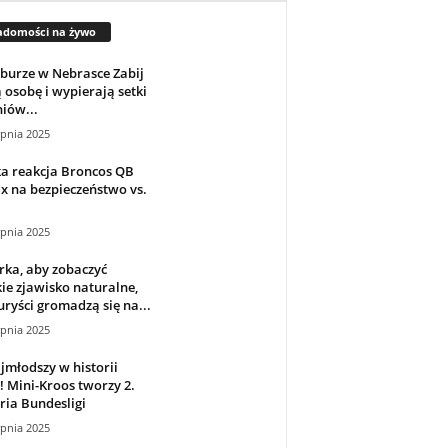
adomości na żywo
 burze w Nebrasce Zabij
 osobę i wypierają setki
iów...
rpnia 2025
a reakcja Broncos QB
x na bezpieczeństwo vs.
rpnia 2025
ka, aby zobaczyć
ie zjawisko naturalne,
uryści gromadzą się na...
rpnia 2025
jmłodszy w historii
! Mini-Kroos tworzy 2.
ria Bundesligi
rpnia 2025