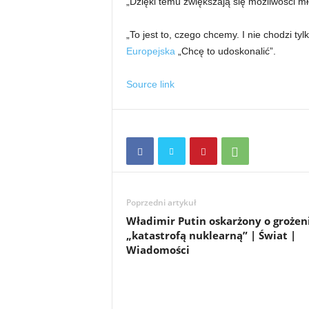
„Dzięki temu zwiększają się możliwości mł
„To jest to, czego chcemy. I nie chodzi t
Europejska
„Chcę to udoskonalić”.
Source link
Poprzedni artykuł
Władimir Putin oskarżony o grożen
„katastrofą nuklearną” | Świat |
Wiadomości