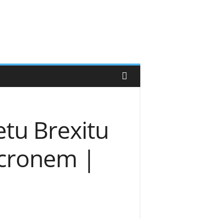
etu Brexitu
cronem |