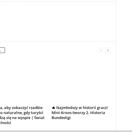
A
a, aby zobaczyć rzadkie
🔥 Najmłodszy w historii gracz!
o naturalne, gdy turyści
Mini-Kroos tworzy 2. Historia
zą się na wyspie | Świat
Bundesligi
lności