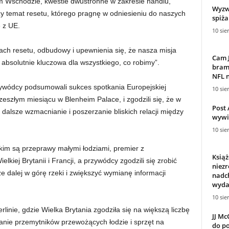
im Wschodzie, kwestie dwustronne w zakresie handlu,
Wyzw
zy temat resetu, którego pragnę w odniesieniu do naszych
spiża
e z UE.
10 sie
ach resetu, odbudowy i upewnienia się, że nasza misja
Cam J
t absolutnie kluczowa dla wszystkiego, co robimy”.
bramk
NFL n
zywódcy podsumowali sukces spotkania Europejskiej
10 sie
zeszłym miesiącu w Blenheim Palace, i zgodzili się, że w
Post 
alsze wzmacnianie i poszerzanie bliskich relacji między
wywi
10 sie
im są przeprawy małymi łodziami, premier z
Książ
kiej Brytanii i Francji, a przywódcy zgodzili się zrobić
niez
ze dalej w górę rzeki i zwiększyć wymianę informacji
nadc
wydar
10 sie
rlinie, gdzie Wielka Brytania zgodziła się na większą liczbę
JJ Mc
anie przemytników przewożących łodzie i sprzęt na
do po