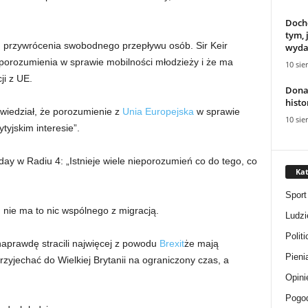
Docho
tym, 
u przywrócenia swobodnego przepływu osób. Sir Keir
wydaw
 porozumienia w sprawie mobilności młodzieży i że ma
10 sie
ji z UE.
Dona
histo
wiedział, że porozumienie z
Unia Europejska
w sprawie
10 sie
tyjskim interesie”.
ay w Radiu 4: „Istnieje wiele nieporozumień co do tego, co
Kat
Sport
 nie ma to nic wspólnego z migracją.
Ludzi
Politi
 naprawdę stracili najwięcej z powodu
Brexit
że mają
Pieni
rzyjechać do Wielkiej Brytanii na ograniczony czas, a
Opini
Pogo