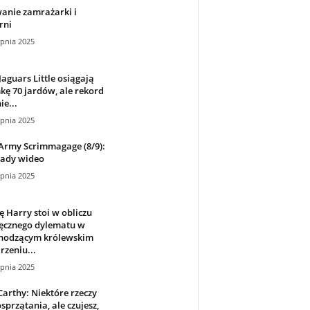
anie zamrażarki i
rni
rpnia 2025
aguars Little osiągają
ę 70 jardów, ale rekord
ie...
rpnia 2025
Army Scrimmagage (8/9):
ady wideo
rpnia 2025
ę Harry stoi w obliczu
ręcznego dylematu w
hodzącym królewskim
zeniu...
rpnia 2025
Carthy: Niektóre rzeczy
sprzątania, ale czujesz,