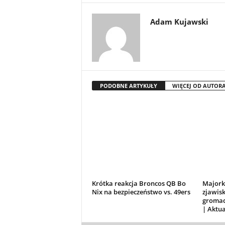
Adam Kujawski
PODOBNE ARTYKUŁY
WIĘCEJ OD AUTOR
Krótka reakcja Broncos QB Bo
Majork
Nix na bezpieczeństwo vs. 49ers
zjawisk
gromad
| Aktua