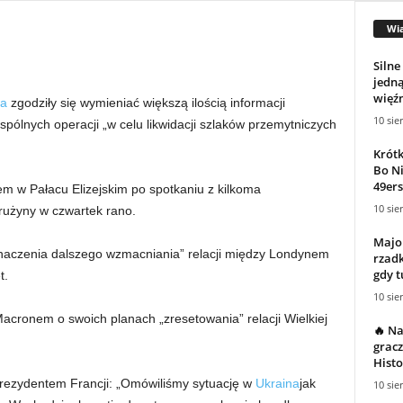
Wi
Silne
jedną
więźn
a
zgodziły się wymieniać większą ilością informacji
10 sie
ólnych operacji „w celu likwidacji szlaków przemytniczych
Krótk
Bo Ni
49ers
 w Pałacu Elizejskim po spotkaniu z kilkoma
10 sie
drużyny w czwartek rano.
Major
o znaczenia dalszego wzmacniania” relacji między Londynem
rzadk
gdy t
t.
10 sie
Macronem o swoich planach „zresetowania” relacji Wielkiej
🔥 Na
gracz
Histo
prezydentem Francji: „Omówiliśmy sytuację w
Ukraina
jak
10 sie