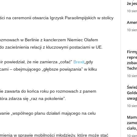
że je
10 sie
ści na ceremonii otwarcia Igrzysk Paraolimpijskich w stolicy
Amery
10 sie
rozmowach w Berlinie z kanclerzem Niemiec Olafem
o zacieśnienia relacji z kluczowymi postaciami w UE.
Firm
repre
r powiedział, że nie zamierza „cofać”
Brexit
„gdy
zobac
Tech
cami – obejmującego „głębsze powiązania” w kilku
10 sie
Świe
nie zawarta do końca roku po rozmowach z panem
Golde
uwagi
tóra zdarza się „raz na pokolenie”.
10 sie
owanie „wspólnego planu działań mającego na celu
Mama
zamor
ciało
ienia w sprawie mobilności młodzieży, które może stać
10 sie