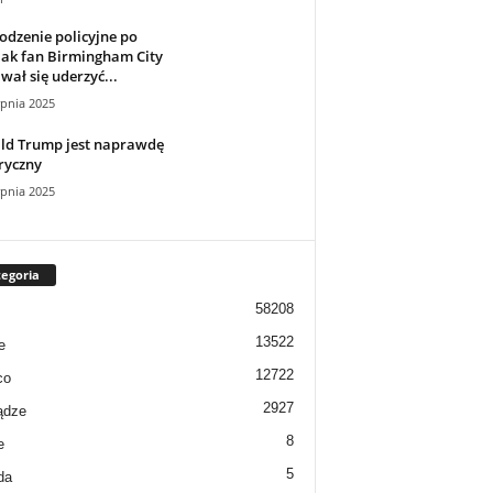
dzenie policyjne po
jak fan Birmingham City
ał się uderzyć...
rpnia 2025
ld Trump jest naprawdę
ryczny
rpnia 2025
egoria
58208
13522
e
12722
co
2927
ądze
8
e
5
da