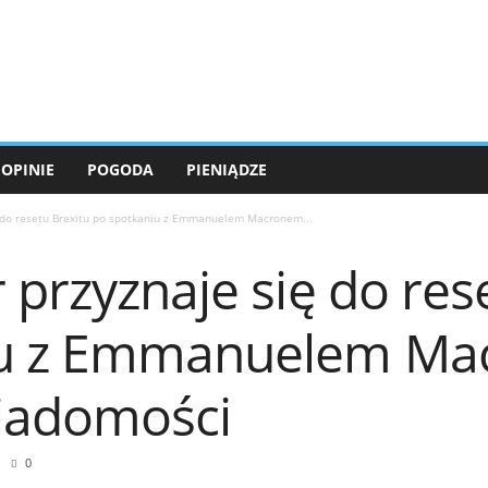
OPINIE
POGODA
PIENIĄDZE
ę do resetu Brexitu po spotkaniu z Emmanuelem Macronem...
 przyznaje się do res
iu z Emmanuelem Ma
Wiadomości
0