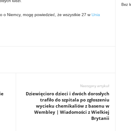
odych ludzi.
Bez k
ylko o Niemcy, mogę powiedzieć, że wszystkie 27 w
Unia
Następny artykuł
ie
Dziewięcioro dzieci i dwóch dorosłych
trafiło do szpitala po zgłoszeniu
wycieku chemikaliów z basenu w
Wembley | Wiadomości z Wielkiej
Brytanii