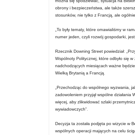
można się spodziewać, sytuacja na Blisk
obrony i bezpieczeństwa, ale także szers
stosunków, nie tylko z Francją, ale ogólni
„To były tematy, które omawialiśmy w ram
numer jeden, czyli rozwój gospodarki, jes
Rzecznik Downing Street powiedział: „Pr
Wspólnoty Politycznej, które odbyło się w 
nadchodzących miesiącach ważne będzie d
Wielką Brytanią a Francją.
„Przechodząc do wspólnego wyzwania, jak
zadowoleniem przyjął wspólne działania Wiel
więcej, aby zlikwidować szlaki przemytnic
wywiadowczych”.
Decyzja ta została podjęta po wizycie w Be
wspólnych operacji mających na celu ścig