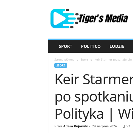
T
i
g
e
r
'
s
SPORT
POLITICO
LUDZIE
M
e
Strona główna
Sport
Keir Starmer przyznaje si
d
SPORT
i
Keir Starmer
a
po spotkan
Polityka | 
Przez
Adam Kujawski
-
29 sierpnia 2024
93