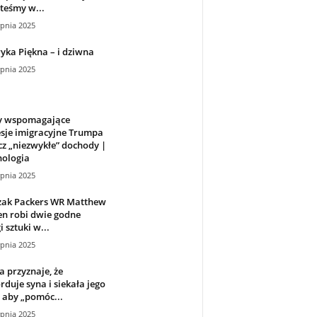
steśmy w...
rpnia 2025
ka Piękna – i dziwna
rpnia 2025
y wspomagające
sje imigracyjne Trumpa
z „niezwykłe” dochody |
nologia
rpnia 2025
żak Packers WR Matthew
n robi dwie godne
 sztuki w...
rpnia 2025
 przyznaje, że
duje syna i siekała jego
, aby „pomóc...
rpnia 2025