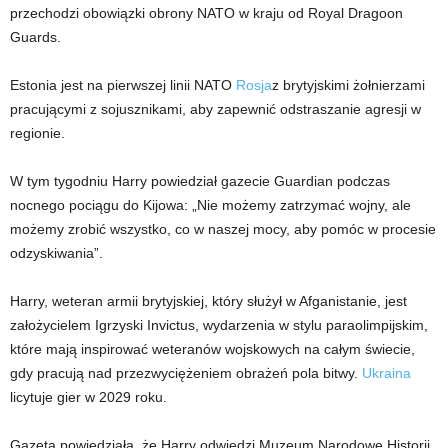
przechodzi obowiązki obrony NATO w kraju od Royal Dragoon
Guards.
Estonia jest na pierwszej linii NATO
Rosja
z brytyjskimi żołnierzami
pracującymi z sojusznikami, aby zapewnić odstraszanie agresji w
regionie.
W tym tygodniu Harry powiedział gazecie Guardian podczas
nocnego pociągu do Kijowa: „Nie możemy zatrzymać wojny, ale
możemy zrobić wszystko, co w naszej mocy, aby pomóc w procesie
odzyskiwania”.
Harry, weteran armii brytyjskiej, który służył w Afganistanie, jest
założycielem Igrzyski Invictus, wydarzenia w stylu paraolimpijskim,
które mają inspirować weteranów wojskowych na całym świecie,
gdy pracują nad przezwyciężeniem obrażeń pola bitwy.
Ukraina
licytuje gier w 2029 roku.
Gazeta powiedziała, że ​​Harry odwiedzi Muzeum Narodowe Historii