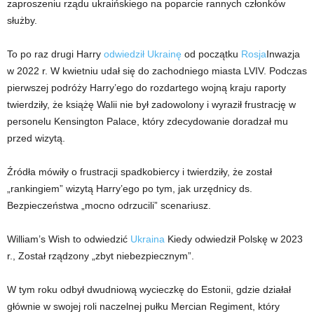
zaproszeniu rządu ukraińskiego na poparcie rannych członków
służby.
To po raz drugi Harry
odwiedził Ukrainę
od początku
Rosja
Inwazja
w 2022 r. W kwietniu udał się do zachodniego miasta LVIV. Podczas
pierwszej podróży Harry’ego do rozdartego wojną kraju raporty
twierdziły, że książę Walii nie był zadowolony i wyraził frustrację w
personelu Kensington Palace, który zdecydowanie doradzał mu
przed wizytą.
Źródła mówiły o frustracji spadkobiercy i twierdziły, że został
„rankingiem” wizytą Harry’ego po tym, jak urzędnicy ds.
Bezpieczeństwa „mocno odrzucili” scenariusz.
William’s Wish to odwiedzić
Ukraina
Kiedy odwiedził Polskę w 2023
r., Został rządzony „zbyt niebezpiecznym”.
W tym roku odbył dwudniową wycieczkę do Estonii, gdzie działał
głównie w swojej roli naczelnej pułku Mercian Regiment, który