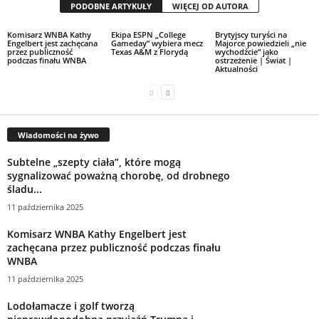
PODOBNE ARTYKUŁY
WIĘCEJ OD AUTORA
Komisarz WNBA Kathy
Ekipa ESPN „College
Brytyjscy turyści na
Engelbert jest zachęcana
Gameday” wybiera mecz
Majorce powiedzieli „nie
przez publiczność
Texas A&M z Florydą
wychodźcie” jako
podczas finału WNBA
ostrzeżenie | Świat |
Aktualności
Wiadomości na żywo
Subtelne „szepty ciała”, które mogą
sygnalizować poważną chorobę, od drobnego
śladu...
11 października 2025
Komisarz WNBA Kathy Engelbert jest
zachęcana przez publiczność podczas finału
WNBA
11 października 2025
Lodołamacze i golf tworzą