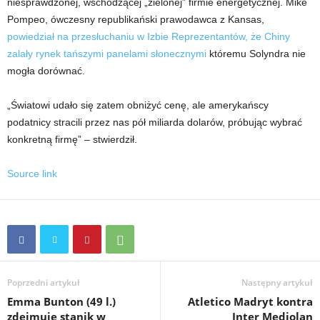
niesprawdzonej, wschodzącej „zielonej” firmie energetycznej. Mike
Pompeo, ówczesny republikański prawodawca z Kansas,
powiedział na przesłuchaniu w Izbie Reprezentantów, że Chiny
zalały rynek tańszymi panelami słonecznymi
któremu Solyndra nie
mogła dorównać.
„Światowi udało się zatem obniżyć cenę, ale amerykańscy
podatnicy stracili przez nas pół miliarda dolarów, próbując wybrać
konkretną firmę” – stwierdził.
Source link
Poprzedni artykuł
Następny artykuł
Emma Bunton (49 l.)
Atletico Madryt kontra
zdejmuje stanik w
Inter Mediolan