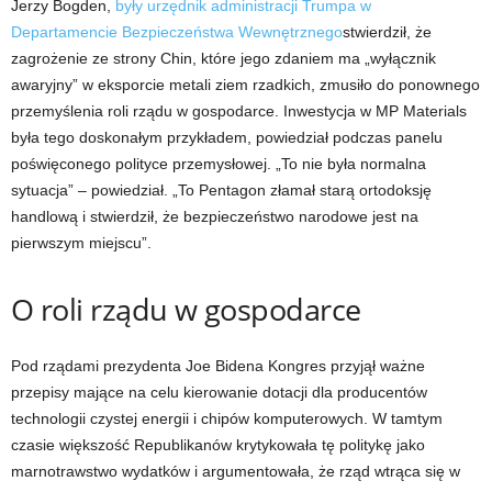
Jerzy Bogden,
były urzędnik administracji Trumpa w
Departamencie Bezpieczeństwa Wewnętrznego
stwierdził, że
zagrożenie ze strony Chin, które jego zdaniem ma „wyłącznik
awaryjny” w eksporcie metali ziem rzadkich, zmusiło do ponownego
przemyślenia roli rządu w gospodarce. Inwestycja w MP Materials
była tego doskonałym przykładem, powiedział podczas panelu
poświęconego polityce przemysłowej. „To nie była normalna
sytuacja” – powiedział. „To Pentagon złamał starą ortodoksję
handlową i stwierdził, że bezpieczeństwo narodowe jest na
pierwszym miejscu”.
O roli rządu w gospodarce
Pod rządami prezydenta Joe Bidena Kongres przyjął ważne
przepisy mające na celu kierowanie dotacji dla producentów
technologii czystej energii i chipów komputerowych. W tamtym
czasie większość Republikanów krytykowała tę politykę jako
marnotrawstwo wydatków i argumentowała, że ​​rząd wtrąca się w