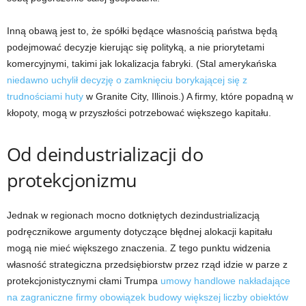
Inną obawą jest to, że spółki będące własnością państwa będą
podejmować decyzje kierując się polityką, a nie priorytetami
komercyjnymi, takimi jak lokalizacja fabryki. (Stal amerykańska
niedawno uchylił decyzję o zamknięciu borykającej się z
trudnościami huty
w Granite City, Illinois.) A firmy, które popadną w
kłopoty, mogą w przyszłości potrzebować większego kapitału.
Od deindustrializacji do
protekcjonizmu
Jednak w regionach mocno dotkniętych dezindustrializacją
podręcznikowe argumenty dotyczące błędnej alokacji kapitału
mogą nie mieć większego znaczenia. Z tego punktu widzenia
własność strategiczna przedsiębiorstw przez rząd idzie w parze z
protekcjonistycznymi cłami Trumpa
umowy handlowe nakładające
na zagraniczne firmy obowiązek budowy większej liczby obiektów