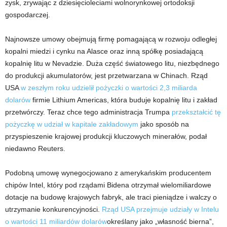
zysk, zrywając z dziesięcioleciami wolnorynkowej ortodoksji
gospodarczej.
Najnowsze umowy obejmują firmę pomagającą w rozwoju odległej
kopalni miedzi i cynku na Alasce oraz inną spółkę posiadającą
kopalnię litu w Nevadzie. Duża część światowego litu, niezbędnego
do produkcji akumulatorów, jest przetwarzana w Chinach. Rząd
USA
w zeszłym roku udzielił pożyczki o wartości 2,3 miliarda
dolarów
firmie Lithium Americas, która buduje kopalnię litu i zakład
przetwórczy. Teraz chce tego administracja Trumpa
przekształcić tę
pożyczkę w udział w kapitale zakładowym
jako sposób na
przyspieszenie krajowej produkcji kluczowych minerałów, podał
niedawno Reuters.
Podobną umowę wynegocjowano z amerykańskim producentem
chipów Intel, który pod rządami Bidena otrzymał wielomiliardowe
dotacje na budowę krajowych fabryk, ale traci pieniądze i walczy o
utrzymanie konkurencyjności.
Rząd USA przejmuje udziały w Intelu
o wartości 11 miliardów dolarów
określany jako „własność bierna”,