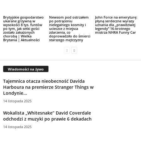
Brytyjskie gospodarstwo
Newsom pod ostrzałem
John Force na emeryturę:
ukarane grzywną w
po potrąceniu
płyną serdeczne wyrazy
wysokości 8 tys. funtów
nielegalnego kosmity i
uznania dla „prawdziwej
po tym, jak setki gości
ucieczce z miejsca
legendy” 16-krotnego
zostało zakażonych
zdarzenia, co
mistrza NHRA Funny Car
chorobą | Wielka
doprowadziło do śmierci
Brytania | Aktualności
starszego mężczyzny
Wiadomości na żywo
Tajemnica otacza nieobecność Davida
Harboura na premierze Stranger Things w
Londynie...
14 listopada 2025
Wokalista „Whitesnake” David Coverdale
odchodzi z muzyki po prawie 6 dekadach
14 listopada 2025