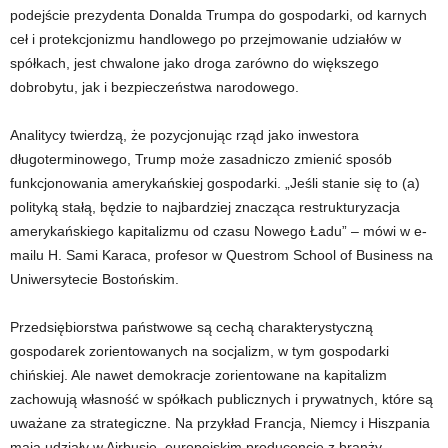
podejście prezydenta Donalda Trumpa do gospodarki, od karnych
ceł i protekcjonizmu handlowego po przejmowanie udziałów w
spółkach, jest chwalone jako droga zarówno do większego
dobrobytu, jak i bezpieczeństwa narodowego.
Analitycy twierdzą, że pozycjonując rząd jako inwestora
długoterminowego, Trump może zasadniczo zmienić sposób
funkcjonowania amerykańskiej gospodarki. „Jeśli stanie się to (a)
polityką stałą, będzie to najbardziej znacząca restrukturyzacja
amerykańskiego kapitalizmu od czasu Nowego Ładu” – mówi w e-
mailu H. Sami Karaca, profesor w Questrom School of Business na
Uniwersytecie Bostońskim.
Przedsiębiorstwa państwowe są cechą charakterystyczną
gospodarek zorientowanych na socjalizm, w tym gospodarki
chińskiej. Ale nawet demokracje zorientowane na kapitalizm
zachowują własność w spółkach publicznych i prywatnych, które są
uważane za strategiczne. Na przykład Francja, Niemcy i Hiszpania
mają udziały w Airbusie, europejskim producencie z branży