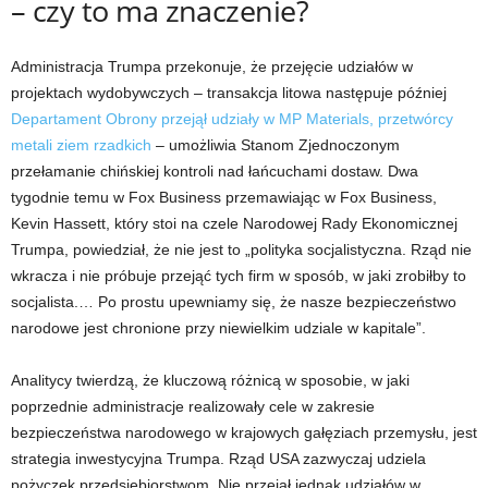
– czy to ma znaczenie?
Administracja Trumpa przekonuje, że przejęcie udziałów w
projektach wydobywczych – transakcja litowa następuje później
Departament Obrony przejął udziały w MP Materials, przetwórcy
metali ziem rzadkich
– umożliwia Stanom Zjednoczonym
przełamanie chińskiej kontroli nad łańcuchami dostaw. Dwa
tygodnie temu w Fox Business przemawiając w Fox Business,
Kevin Hassett, który stoi na czele Narodowej Rady Ekonomicznej
Trumpa, powiedział, że nie jest to „polityka socjalistyczna. Rząd nie
wkracza i nie próbuje przejąć tych firm w sposób, w jaki zrobiłby to
socjalista.… Po prostu upewniamy się, że nasze bezpieczeństwo
narodowe jest chronione przy niewielkim udziale w kapitale”.
Analitycy twierdzą, że kluczową różnicą w sposobie, w jaki
poprzednie administracje realizowały cele w zakresie
bezpieczeństwa narodowego w krajowych gałęziach przemysłu, jest
strategia inwestycyjna Trumpa. Rząd USA zazwyczaj udziela
pożyczek przedsiębiorstwom. Nie przejął jednak udziałów w