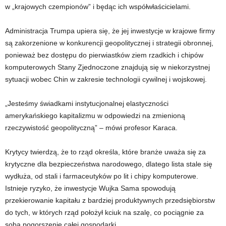
w „krajowych czempionów” i będąc ich współwłaścicielami.
Administracja Trumpa upiera się, że jej inwestycje w krajowe firmy
są zakorzenione w konkurencji geopolitycznej i strategii obronnej,
ponieważ bez dostępu do pierwiastków ziem rzadkich i chipów
komputerowych Stany Zjednoczone znajdują się w niekorzystnej
sytuacji wobec Chin w zakresie technologii cywilnej i wojskowej.
„Jesteśmy świadkami instytucjonalnej elastyczności
amerykańskiego kapitalizmu w odpowiedzi na zmienioną
rzeczywistość geopolityczną” – mówi profesor Karaca.
Krytycy twierdzą, że to rząd określa, które branże uważa się za
krytyczne dla bezpieczeństwa narodowego, dlatego lista stale się
wydłuża, od stali i farmaceutyków po lit i chipy komputerowe.
Istnieje ryzyko, że inwestycje Wujka Sama spowodują
przekierowanie kapitału z bardziej produktywnych przedsiębiorstw
do tych, w których rząd położył kciuk na szalę, co pociągnie za
sobą pogorszenie całej gospodarki.