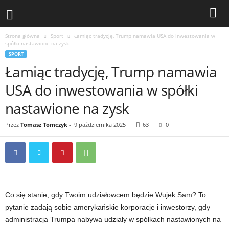
Strona główna
Sport
Łamiąc tradycję, Trump namawia USA do inwestowania w
spółki nastawione na zysk
SPORT
Łamiąc tradycję, Trump namawia
USA do inwestowania w spółki
nastawione na zysk
Przez
Tomasz Tomczyk
-
9 października 2025
63
0
Co się stanie, gdy Twoim udziałowcem będzie Wujek Sam? To
pytanie zadają sobie amerykańskie korporacje i inwestorzy, gdy
administracja Trumpa nabywa udziały w spółkach nastawionych na