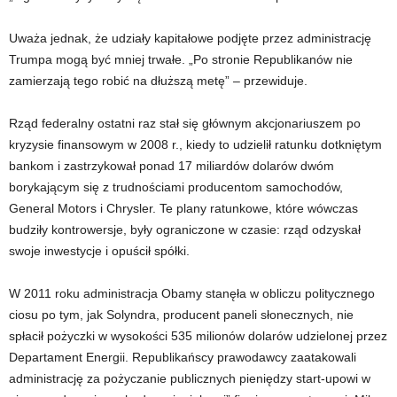
Uważa jednak, że udziały kapitałowe podjęte przez administrację
Trumpa mogą być mniej trwałe. „Po stronie Republikanów nie
zamierzają tego robić na dłuższą metę” – przewiduje.
Rząd federalny ostatni raz stał się głównym akcjonariuszem po
kryzysie finansowym w 2008 r., kiedy to udzielił ratunku dotkniętym
bankom i zastrzykował ponad 17 miliardów dolarów dwóm
borykającym się z trudnościami producentom samochodów,
General Motors i Chrysler. Te plany ratunkowe, które wówczas
budziły kontrowersje, były ograniczone w czasie: rząd odzyskał
swoje inwestycje i opuścił spółki.
W 2011 roku administracja Obamy stanęła w obliczu politycznego
ciosu po tym, jak Solyndra, producent paneli słonecznych, nie
spłacił pożyczki w wysokości 535 milionów dolarów udzielonej przez
Departament Energii. Republikańscy prawodawcy zaatakowali
administrację za pożyczanie publicznych pieniędzy start-upowi w