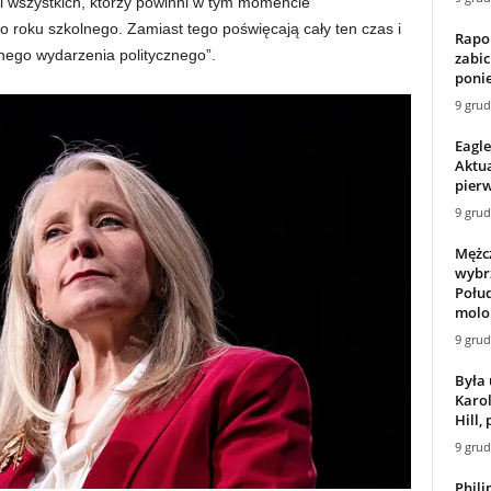
 i wszystkich, którzy powinni w tym momencie
 roku szkolnego. Zamiast tego poświęcają cały ten czas i
Rapor
nego wydarzenia politycznego”.
zabic
ponie
9 grud
Eagle
Aktua
pier
9 grud
Mężc
wybrz
Połu
molo
9 grud
Była 
Karol
Hill,
9 grud
Phili