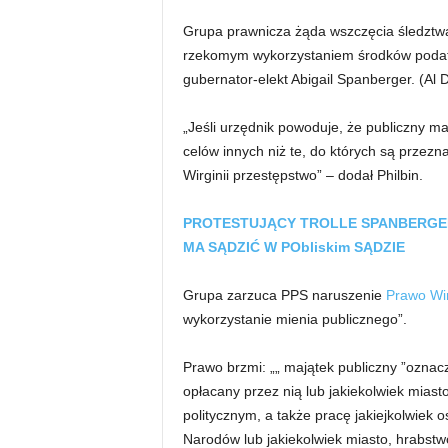
Grupa prawnicza żąda wszczęcia śledztwa
rzekomym wykorzystaniem środków podatn
gubernator-elekt Abigail Spanberger.
(Al 
„Jeśli urzędnik powoduje, że publiczny ma
celów innych niż te, do których są przezn
Wirginii przestępstwo” – dodał Philbin.
PROTESTUJĄCY TROLLE SPANBERGER
MA SĄDZIĆ W PObliskim SĄDZIE
Grupa zarzuca PPS naruszenie
Prawo Wir
wykorzystanie mienia publicznego”.
Prawo brzmi: „„ majątek publiczny ”ozna
opłacany przez nią lub jakiekolwiek miasto
politycznym, a także pracę jakiejkolwiek 
Narodów lub jakiekolwiek miasto, hrabstwo