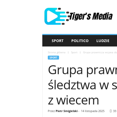
T
i
g
e
r
'
s
SPORT
POLITICO
LUDZIE
M
e
Strona główna
Sport
Grupa prawnicza wzywa do 
d
SPORT
i
Grupa prawn
a
śledztwa w 
z wiecem
Przez
Piotr Smigielski
-
14 listopada 2025
33