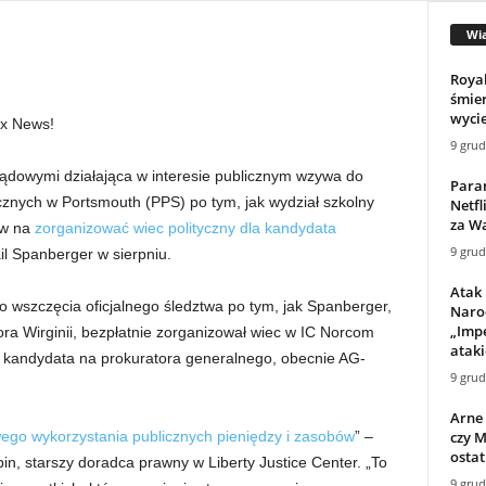
Wi
Roya
śmier
wyci
ox News!
9 grud
sądowymi działająca w interesie publicznym wzywa do
Para
cznych w Portsmouth (PPS) po tym, jak wydział szkolny
Netfl
za Wa
ów na
zorganizować wiec polityczny dla kandydata
9 grud
il Spanberger w sierpniu.
Atak
 wszczęcia oficjalnego śledztwa po tym, jak Spanberger,
Naro
„Impe
a Wirginii, bezpłatnie zorganizował wiec w IC Norcom
ataki
 kandydata na prokuratora generalnego, obecnie AG-
9 grud
Arne 
czy 
wego wykorzystania publicznych pieniędzy i zasobów
” –
ostat
in, starszy doradca prawny w Liberty Justice Center. „To
9 grud