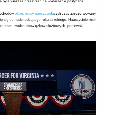
a była większa przestrzeń na wydarzenie polityczne.
 obchodów
okres pracy nauczyciela
czyli czas zarezerwowany
ie się do nadchodzącego roku szkolnego. Nauczyciele mieli
 w ramach swoich obowiązków służbowych, ponieważ