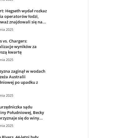
t: Hegseth wydał rozkaz
ia operatorów łodzi,
waż znajdowali się na...
nia 2025
s vs. Chargers:
lizacje wyników za
wszą kwartę
nia 2025
zyzna zaginął w wodach
eża Australii
dniowej po upadku z
nia 2025
urzędniczka sądu
iny Południowej, Becky
 przyznaje się do winy...
nia 2025
p Rivers, 44-letni były