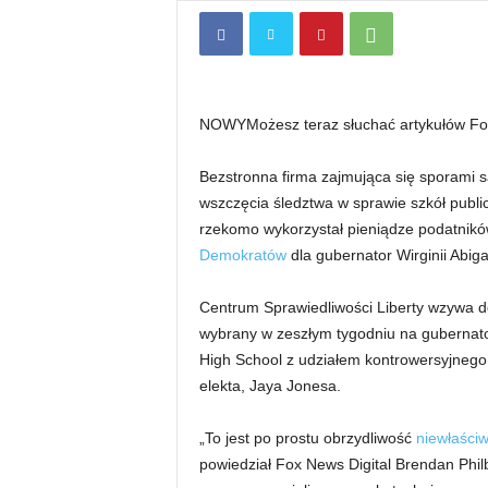
NOWY
Możesz teraz słuchać artykułów F
Bezstronna firma zajmująca się sporami 
wszczęcia śledztwa w sprawie szkół publi
rzekomo wykorzystał pieniądze podatnik
Demokratów
dla gubernator Wirginii Abiga
Centrum Sprawiedliwości Liberty wzywa do
wybrany w zeszłym tygodniu na gubernator
High School z udziałem kontrowersyjnego
elekta, Jaya Jonesa.
„To jest po prostu obrzydliwość
niewłaści
powiedział Fox News Digital Brendan Philb