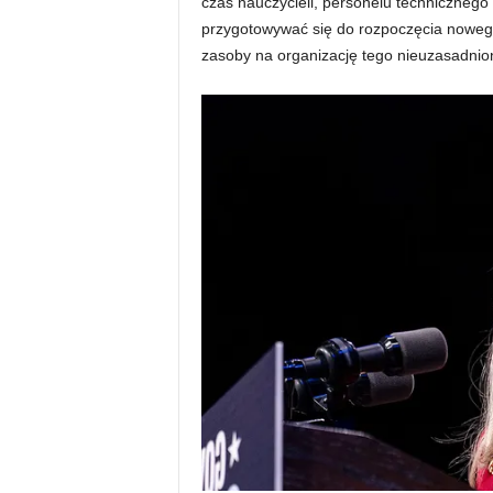
czas nauczycieli, personelu technicznego
przygotowywać się do rozpoczęcia nowego
zasoby na organizację tego nieuzasadnio