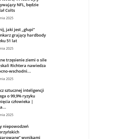
ywający NFL, będzie
ał Colts
nia 2025
j, jaki jest „głupi”
enkarz grający hardbody
ku 51 lat
nia 2025
ne trzęsienie ziemi o sile
 skali Richtera nawiedza
cno-wschodni...
nia 2025
z sztucznej inteligencji
ega o 99,9% ryzyku
ięcia człowieka |
...
nia 2025
ry niepowodzeń
erzyńskich
czarowane” wynikami