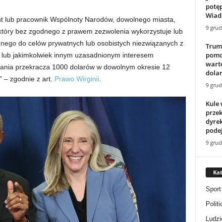
potęp
Wiado
nt lub pracownik Wspólnoty Narodów, dowolnego miasta,
9 grud
j, który bez zgodnego z prawem zezwolenia wykorzystuje lub
znego do celów prywatnych lub osobistych niezwiązanych z
Trum
pomo
 lub jakimkolwiek innym uzasadnionym interesem
warto
tania przekracza 1000 dolarów w dowolnym okresie 12
dolar
” – zgodnie z art.
Prawo Wirginii
.
9 grud
Kule 
przek
dyrek
podej
9 grud
Kat
Sport
Politi
Ludzi