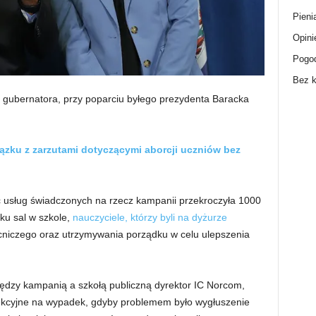
Pieni
Opini
Pogo
Bez k
 gubernatora, przy poparciu byłego prezydenta Baracka
ązku z zarzutami dotyczącymi aborcji uczniów bez
ość usług świadczonych na rzecz kampanii przekroczyła 1000
ku sal w szkole,
nauczyciele, którzy byli na dyżurze
ocniczego oraz utrzymywania porządku w celu ulepszenia
zy kampanią a szkołą publiczną dyrektor IC Norcom,
lekcyjne na wypadek, gdyby problemem było wygłuszenie