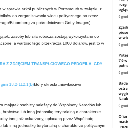
rozgr
 w sprawie szkół publicznych w Portsmouth w związku z
ogląd
ików do zorganizowania wiecu politycznego na rzecz
9 grud
Drago/Bloomberg za pośrednictwem Getty Images)
Zgadni
pios
jątek, zasoby lub siła robocza zostają wykorzystane do
w wie
aczone, a wartość tego przekracza 1000 dolarów, jest to w
9 grud
Potęż
7,6 w
A Z ZDJĘCIEM TRANSPŁCIOWEGO PEDOFILA, GDY
półno
9 grud
Badac
ginii 18.2-112.1(B)
który określa „niewłaściwe
ostrz
wygin
Nauka
cza majątek osobisty należący do Wspólnoty Narodów lub
9 grud
, hrabstwo lub inną jednostkę terytorialną o charakterze
Ofia
osoby innej niż oskarżony, opłacaną przez Wspólnotę
maci
 lub inną jednostkę terytorialną o charakterze politycznym.
„roz