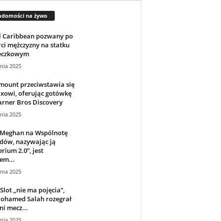
adomości na żywo
l Caribbean pozwany po
ci mężczyzny na statku
eczkowym
nia 2025
mount przeciwstawia się
ixowi, oferując gotówkę
rner Bros Discovery
nia 2025
 Meghan na Wspólnotę
dów, nazywając ją
rium 2.0”, jest
em...
nia 2025
Slot „nie ma pojęcia”,
Mohamed Salah rozegrał
ni mecz...
nia 2025