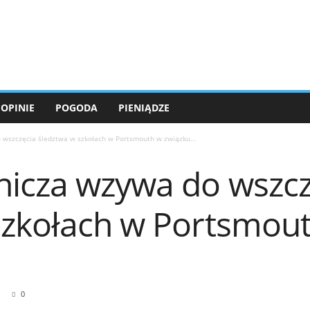
OPINIE
POGODA
PIENIĄDZE
wszczęcia śledztwa w szkołach w Portsmouth w związku...
icza wzywa do wszcz
szkołach w Portsmou
0