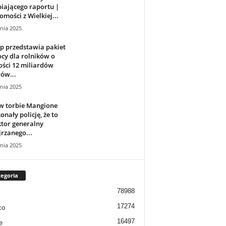
iającego raportu |
mości z Wielkiej...
nia 2025
p przedstawia pakiet
cy dla rolników o
ści 12 miliardów
ów...
nia 2025
w torbie Mangione
onały policję, że to
tor generalny
rzanego...
nia 2025
egoria
78988
17274
co
16497
e