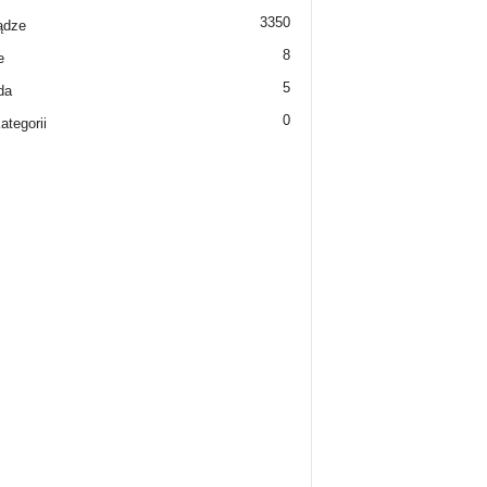
3350
ądze
8
e
5
da
0
ategorii