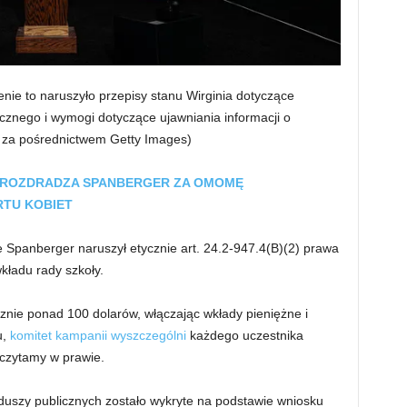
zenie to naruszyło przepisy stanu Wirginia dotyczące
cznego i wymogi dotyczące ujawniania informacji o
 za pośrednictwem Getty Images)
 ROZDRADZA SPANBERGER ZA OMOMĘ
RTU KOBIET
e Spanberger naruszył etycznie art. 24.2-947.4(B)(2) prawa
wkładu rady szkoły.
cznie ponad 100 dolarów, włączając wkłady pieniężne i
u,
komitet kampanii wyszczególni
każdego uczestnika
 czytamy w prawie.
duszy publicznych zostało wykryte na podstawie wniosku