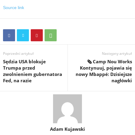
Source link
Poprzedni artykuł
Następny artykuł
Sędzia USA blokuje
🗞️ Camp Nou Works
Trumpa przed
Kontynuuj, pojawia się
zwolnieniem gubernatora
nowy Mbappé: Dzisiejsze
Fed, na razie
nagłówki
Adam Kujawski