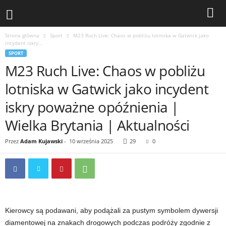
Strona główna
Sport
M23 Ruch Live: Chaos w pobliżu lotniska w Gatwick jako
incydent iskry...
SPORT
M23 Ruch Live: Chaos w pobliżu
lotniska w Gatwick jako incydent
iskry poważne opóźnienia |
Wielka Brytania | Aktualności
Przez
Adam Kujawski
-
10 września 2025
29
0
Kierowcy są podawani, aby podążali za pustym symbolem dywersji
diamentowej na znakach drogowych podczas podróży zgodnie z