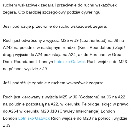
ruchem wskazówek zegara i przeciwnie do ruchu wskazówek
zegara. Oto bardziej szczegółowy podział dyweringu.
Jeśli podróżuje przeciwnie do ruchu wskazówek zegara:
Ruch jest odwrócony z wyjścia M25 w J9 (Leatherhead) na J9 na
A243 na południe w następnym rondzie (Knoll Roundabout) Zejdź
drugą wyjście do A24 pozostają na A24, aż do Horsham w Great
Daux Roundabout. Londyn
Lotnisko Gatwick
Ruch wejdzie do M23
na północ i wyjdzie z J9
Jeśli podróżuje zgodnie z ruchem wskazówek zegara:
Ruch jest kierowany z wyjścia M25 w J6 (Godstone) na J6 na A22
na południe pozostają na A22, w kierunku Felbridge, skręć w prawo
do A264 w kierunku M23 J10 (Crawley Interchange) London
London
Lotnisko Gatwick
Ruch wejdzie do M23 na północ i wyjdzie
z J9