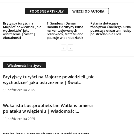
PODOBNE ARTYKUŁY
WIĘCEJ OD AUTORA
Brytyjscy turyści na
TJ Sanders i Damar
Pytania dotyczące
Majorce powiedzieli „nie
Hamlin z drużyny Billsa
zabójstwa Charliego Kirka
wychodźcie” jako
na kontuzjowanych
pozostają otwarte miesiąc
ostrzeżenie | Świat |
rezerwach, Matt Milano
po strzelaninie UVU
Aktualności
pauzuje w poniedziałek
Wiadomości na żywo
Brytyjscy turyści na Majorce powiedzieli „nie
wychodźcie” jako ostrzeżenie | Świat...
11 października 2025
Wokalista Lostprophets Ian Watkins umiera
po ataku w więzieniu | Wiadomości...
11 października 2025