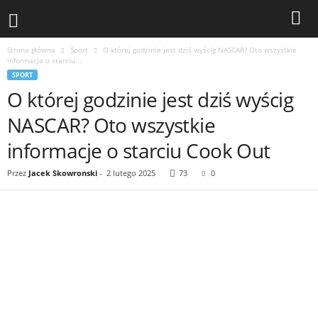
Strona główna
Sport
O której godzinie jest dziś wyścig NASCAR? Oto wszystkie
informacje o starciu...
SPORT
O której godzinie jest dziś wyścig
NASCAR? Oto wszystkie
informacje o starciu Cook Out
Przez
Jacek Skowronski
-
2 lutego 2025
73
0