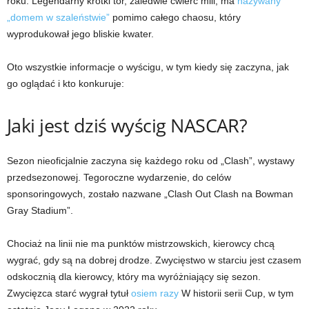
roku. Legendarny krótki tor, zaledwie ćwierć mili, ma
nazywany
„domem w szaleństwie”
pomimo całego chaosu, który
wyprodukował jego bliskie kwater.
Oto wszystkie informacje o wyścigu, w tym kiedy się zaczyna, jak
go oglądać i kto konkuruje:
Jaki jest dziś wyścig NASCAR?
Sezon nieoficjalnie zaczyna się każdego roku od „Clash”, wystawy
przedsezonowej. Tegoroczne wydarzenie, do celów
sponsoringowych, zostało nazwane „Clash Out Clash na Bowman
Gray Stadium”.
Chociaż na linii nie ma punktów mistrzowskich, kierowcy chcą
wygrać, gdy są na dobrej drodze. Zwycięstwo w starciu jest czasem
odskocznią dla kierowcy, który ma wyróżniający się sezon.
Zwycięzca starć wygrał tytuł
osiem razy
W historii serii Cup, w tym