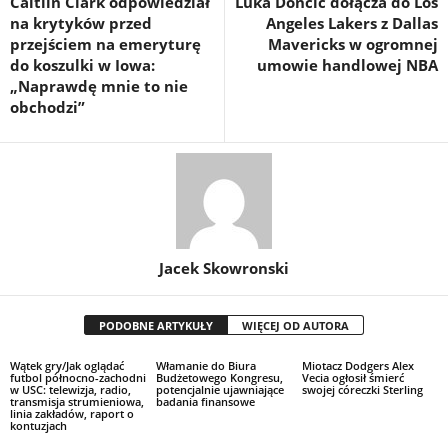
Caitlin Clark odpowiedział
Luka Doncic dołącza do Los
na krytyków przed
Angeles Lakers z Dallas
przejściem na emeryturę
Mavericks w ogromnej
do koszulki w Iowa:
umowie handlowej NBA
„Naprawdę mnie to nie
obchodzi”
Jacek Skowronski
PODOBNE ARTYKUŁY
WIĘCEJ OD AUTORA
Wątek gry/Jak oglądać
Włamanie do Biura
Miotacz Dodgers Alex
futbol północno-zachodni
Budżetowego Kongresu,
Vecia ogłosił śmierć
w USC: telewizja, radio,
potencjalnie ujawniające
swojej córeczki Sterling
transmisja strumieniowa,
badania finansowe
linia zakładów, raport o
kontuzjach