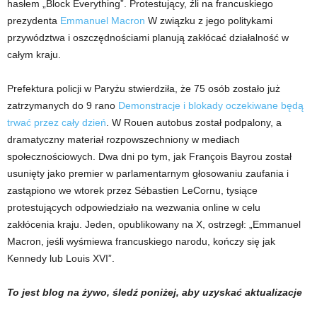
hasłem „Block Everything”. Protestujący, źli na francuskiego
prezydenta
Emmanuel Macron
W związku z jego politykami
przywództwa i oszczędnościami planują zakłócać działalność w
całym kraju.
Prefektura policji w Paryżu stwierdziła, że ​​75 osób zostało już
zatrzymanych do 9 rano
Demonstracje i blokady oczekiwane będą
trwać przez cały dzień
. W Rouen autobus został podpalony, a
dramatyczny materiał rozpowszechniony w mediach
społecznościowych. Dwa dni po tym, jak François Bayrou został
usunięty jako premier w parlamentarnym głosowaniu zaufania i
zastąpiono we wtorek przez Sébastien LeCornu, tysiące
protestujących odpowiedziało na wezwania online w celu
zakłócenia kraju. Jeden, opublikowany na X, ostrzegł: „Emmanuel
Macron, jeśli wyśmiewa francuskiego narodu, kończy się jak
Kennedy lub Louis XVI”.
To jest blog na żywo, śledź poniżej, aby uzyskać aktualizacje