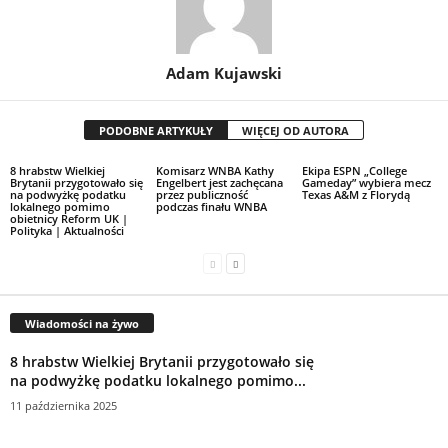
Adam Kujawski
PODOBNE ARTYKUŁY
WIĘCEJ OD AUTORA
8 hrabstw Wielkiej
Komisarz WNBA Kathy
Ekipa ESPN „College
Brytanii przygotowało się
Engelbert jest zachęcana
Gameday” wybiera mecz
na podwyżkę podatku
przez publiczność
Texas A&M z Florydą
lokalnego pomimo
podczas finału WNBA
obietnicy Reform UK |
Polityka | Aktualności
Wiadomości na żywo
8 hrabstw Wielkiej Brytanii przygotowało się
na podwyżkę podatku lokalnego pomimo...
11 października 2025