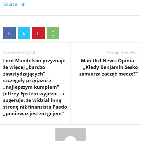
Source link
Poprzedni artykuł
Następny artykuł
Lord Mandelson przyznaje,
Man Utd News: Opinia –
że więcej „bardzo
„Kiedy Benjamin Sesko
zawstydzających”
zamierza zacząć mecze?”
szczegóły przyjaźni z
„najlepszym kumplem”
Jeffrey Epstein wyjdzie – i
sugeruje, że widział inną
stronę niż finansista Paedo
„ponieważ jestem gejem”