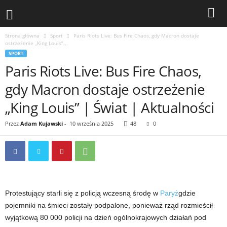
Strona główna
Sport
Paris Riots Live: Bus Fire Chaos, gdy Macron dostaje
ostrzeżenie „King Louis”...
SPORT
Paris Riots Live: Bus Fire Chaos,
gdy Macron dostaje ostrzeżenie
„King Louis” | Świat | Aktualności
Przez
Adam Kujawski
-
10 września 2025
48
0
Protestujący starli się z policją wczesną środę w
Paryż
gdzie
pojemniki na śmieci zostały podpalone, ponieważ rząd rozmieścił
wyjątkową 80 000 policji na dzień ogólnokrajowych działań pod