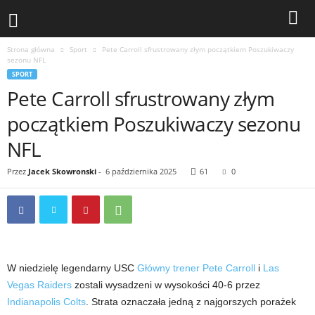
Strona główna
Sport
Pete Carroll sfrustrowany złym początkiem Poszukiwaczy
sezonu NFL
SPORT
Pete Carroll sfrustrowany złym
początkiem Poszukiwaczy sezonu
NFL
Przez
Jacek Skowronski
-
6 października 2025
61
0
W niedzielę legendarny USC
Główny trener Pete Carroll
i
Las
Vegas Raiders
zostali wysadzeni w wysokości 40-6 przez
Indianapolis Colts
. Strata oznaczała jedną z najgorszych porażek