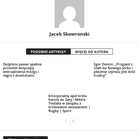
Jacek Skowronski
PODOBNE ARTYKUŁY
WIĘCEJ OD AUTORA
Dolphins passer spełnia
Egor Demin: „Przyjazd z
protokół dotyczący
Utah do Nowego Jorku i
wstrząśnienia mózgu i
płacenie czynszu jest dość
zagra z dowódcami
trudny”
Emocjonalny apel króla
Karola do Zary i Mike’a
Tindalla w związku z
królewskim wezwaniem |
Rugby | Sport