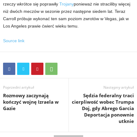
rzeczy wkrótce się poprawiły
Trojany
ponieważ nie straciliby więcej
niż dwóch meczów w sezonie przez następne siedem lat. Teraz
Carroll próbuje wykonać ten sam poziom zwrotów w Vegas, jak w
Los Angeles prawie ćwierć wieku temu.
Source link
Poprzedni artykuł
Następny artykuł
Rozmowy zaczynają
Sędzia federalny traci
kończyć wojnę Izraela w
cierpliwość wobec Trumpa
Gazie
Doj, gdy Abrego Garcia
Deportacja ponownie
utknie