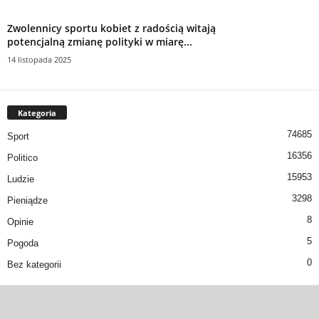
Zwolennicy sportu kobiet z radością witają
potencjalną zmianę polityki w miarę...
14 listopada 2025
Kategoria
74685
Sport
16356
Politico
15953
Ludzie
3298
Pieniądze
8
Opinie
5
Pogoda
0
Bez kategorii