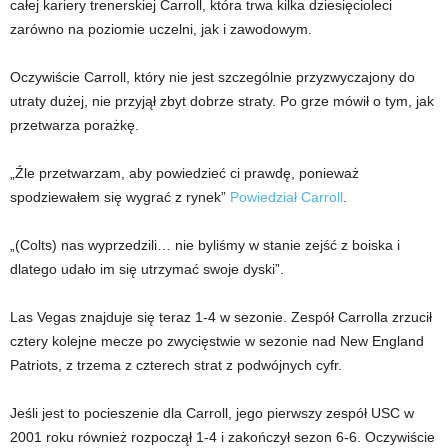
całej kariery trenerskiej Carroll, która trwa kilka dziesięcioleci
zarówno na poziomie uczelni, jak i zawodowym.
Oczywiście Carroll, który nie jest szczególnie przyzwyczajony do
utraty dużej, nie przyjął zbyt dobrze straty. Po grze mówił o tym, jak
przetwarza porażkę.
„Źle przetwarzam, aby powiedzieć ci prawdę, ponieważ
spodziewałem się wygrać z rynek”
Powiedział Carroll
.
„(Colts) nas wyprzedzili… nie byliśmy w stanie zejść z boiska i
dlatego udało im się utrzymać swoje dyski”.
Las Vegas znajduje się teraz 1-4 w sezonie. Zespół Carrolla zrzucił
cztery kolejne mecze po zwycięstwie w sezonie nad New England
Patriots, z trzema z czterech strat z podwójnych cyfr.
Jeśli jest to pocieszenie dla Carroll, jego pierwszy zespół USC w
2001 roku również rozpoczął 1-4 i zakończył sezon 6-6. Oczywiście