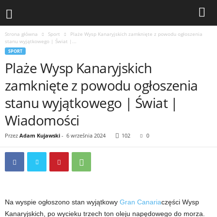
Strona główna
Sport
Plaże Wysp Kanaryjskich zamknięte z powodu ogłoszenia
stanu wyjątkowego | Świat |...
SPORT
Plaże Wysp Kanaryjskich
zamknięte z powodu ogłoszenia
stanu wyjątkowego | Świat |
Wiadomości
Przez
Adam Kujawski
-
6 września 2024
102
0
Na wyspie ogłoszono stan wyjątkowy
Gran Canaria
części Wysp
Kanaryjskich, po wycieku trzech ton oleju napędowego do morza.