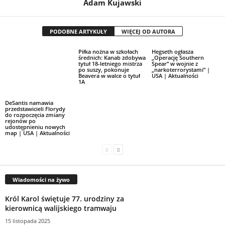
Adam Kujawski
PODOBNE ARTYKUŁY
WIĘCEJ OD AUTORA
Piłka nożna w szkołach
Hegseth ogłasza
średnich: Kanab zdobywa
„Operację Southern
tytuł 18-letniego mistrza
Spear” w wojnie z
po suszy, pokonuje
„narkoterrorystami” |
Beavera w walce o tytuł
USA | Aktualności
1A
DeSantis namawia
przedstawicieli Florydy
do rozpoczęcia zmiany
rejonów po
udostępnieniu nowych
map | USA | Aktualności
Wiadomości na żywo
Król Karol świętuje 77. urodziny za
kierownicą walijskiego tramwaju
15 listopada 2025