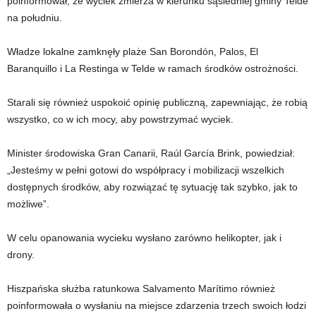
poinformował, że wyciek zmierza w kierunku sąsiedniej gminy Telde
na południu.
Władze lokalne zamknęły plaże San Borondón, Palos, El
Baranquillo i La Restinga w Telde w ramach środków ostrożności.
Starali się również uspokoić opinię publiczną, zapewniając, że robią
wszystko, co w ich mocy, aby powstrzymać wyciek.
Minister środowiska Gran Canarii, Raúl García Brink, powiedział:
„Jesteśmy w pełni gotowi do współpracy i mobilizacji wszelkich
dostępnych środków, aby rozwiązać tę sytuację tak szybko, jak to
możliwe”.
W celu opanowania wycieku wysłano zarówno helikopter, jak i
drony.
Hiszpańska służba ratunkowa Salvamento Marítimo również
poinformowała o wysłaniu na miejsce zdarzenia trzech swoich łodzi