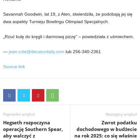
Savannah Goodwin, lat 19, z Aten, stwierdziła, że ​​podobają jej się
dwa aspekty Turnieju Bowlingu Olimpiad Specjalnych.
„Rzuć kulę do kręgli i darmową pizzę” – powiedziała z uśmiechem.
—
jean.cole@decaturdaily.com
lub 256-340-2361
Source link
Poprzedni artykuł
Następny artykuł
Hegseth rozpoczyna
Zwrot podatku
operację Southern Spear,
dochodowego w budżecie
aby walczyć z
na rok 2025: co się właśnie