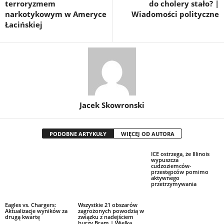
terroryzmem
do cholery stało? |
narkotykowym w Ameryce
Wiadomości polityczne
Łacińskiej
Jacek Skowronski
PODOBNE ARTYKUŁY
WIĘCEJ OD AUTORA
ICE ostrzega, że ​​Illinois
wypuszcza
cudzoziemców-
przestępców pomimo
aktywnego
przetrzymywania
Eagles vs. Chargers:
Wszystkie 21 obszarów
Aktualizacje wyników za
zagrożonych powodzią w
drugą kwartę
związku z nadejściem
burzy Bram | Wielka