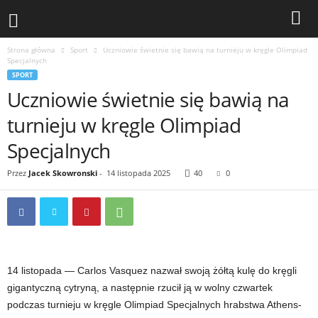
Strona główna
Sport
Uczniowie świetnie się bawią na turnieju w kręgle Olimpiad
Specjalnych
SPORT
Uczniowie świetnie się bawią na
turnieju w kręgle Olimpiad
Specjalnych
Przez
Jacek Skowronski
-
14 listopada 2025
40
0
14 listopada — Carlos Vasquez nazwał swoją żółtą kulę do kręgli
gigantyczną cytryną, a następnie rzucił ją w wolny czwartek
podczas turnieju w kręgle Olimpiad Specjalnych hrabstwa Athens-