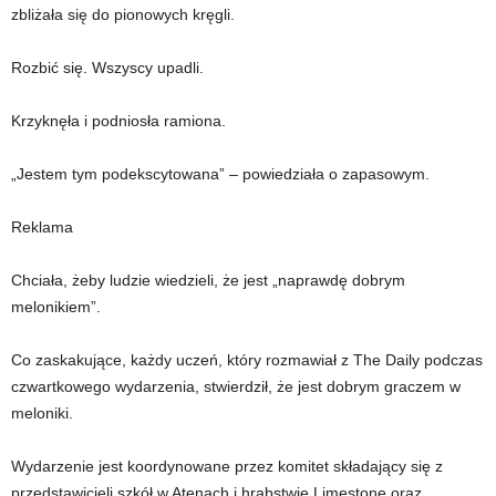
zbliżała się do pionowych kręgli.
Rozbić się. Wszyscy upadli.
Krzyknęła i podniosła ramiona.
„Jestem tym podekscytowana” – powiedziała o zapasowym.
Reklama
Chciała, żeby ludzie wiedzieli, że jest „naprawdę dobrym
melonikiem”.
Co zaskakujące, każdy uczeń, który rozmawiał z The Daily podczas
czwartkowego wydarzenia, stwierdził, że jest dobrym graczem w
meloniki.
Wydarzenie jest koordynowane przez komitet składający się z
przedstawicieli szkół w Atenach i hrabstwie Limestone oraz