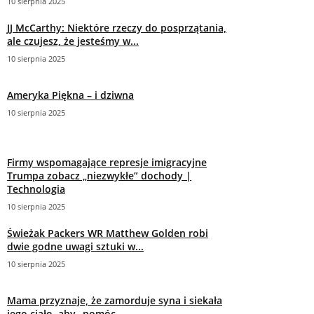
10 sierpnia 2025
JJ McCarthy: Niektóre rzeczy do posprzątania,
ale czujesz, że jesteśmy w...
10 sierpnia 2025
Ameryka Piękna – i dziwna
10 sierpnia 2025
Firmy wspomagające represje imigracyjne
Trumpa zobacz „niezwykłe” dochody |
Technologia
10 sierpnia 2025
Świeżak Packers WR Matthew Golden robi
dwie godne uwagi sztuki w...
10 sierpnia 2025
Mama przyznaje, że zamorduje syna i siekała
jego ciało, aby „pomóc...