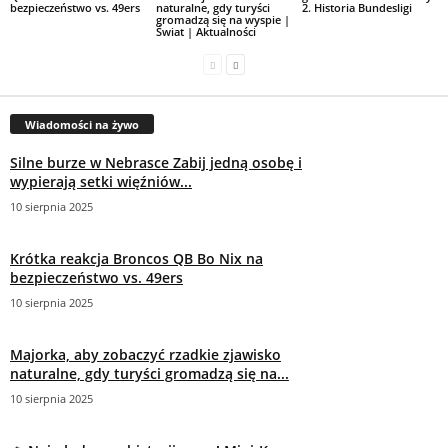
bezpieczeństwo vs. 49ers
naturalne, gdy turyści
2. Historia Bundesligi
gromadzą się na wyspie |
Świat | Aktualności
Wiadomości na żywo
Silne burze w Nebrasce Zabij jedną osobę i
wypierają setki więźniów...
10 sierpnia 2025
Krótka reakcja Broncos QB Bo Nix na
bezpieczeństwo vs. 49ers
10 sierpnia 2025
Majorka, aby zobaczyć rzadkie zjawisko
naturalne, gdy turyści gromadzą się na...
10 sierpnia 2025