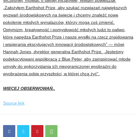
Wcześniej, mówiąc o swojej inicjatywie, William powiedział:
„Założyłem Earthshot Prize, aby szukać rozwiązań największych
wyzwań środowiskowych na świecie i chcemy znaleźć nowe
pokolenie młodych wynalazców, którzy mogą coś zmienić.
Optymizm, kreatywność i pomysłowość młodych ludzi to paliwo,
które napędza Earthshot Prize i nasze wysiłki na rzecz znajdowania
i wspierania ekscytujących innowacji środowiskowych” — mówi
Hannah Jones, dyrektor generalna Earthshot Prize. „Jesteśmy
podekscytowani współpracą z Blue Peter, aby zainspirować młode
umysły do ​​wykorzystania ich nieograniczonej wyobraźni do
wyobrażenia sobie przyszłości, w której chcą żyć”.
WIĘCEJ OBSERWOWAŃ..
Source link