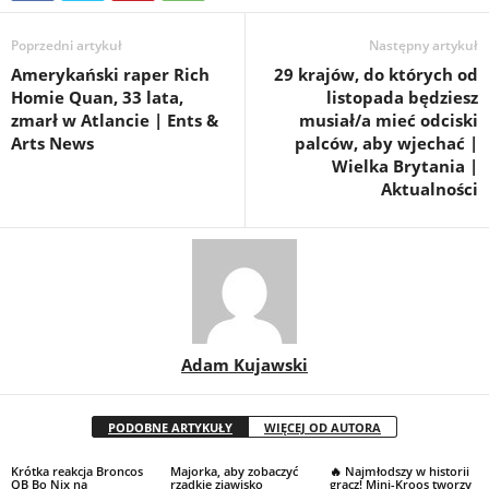
Poprzedni artykuł
Następny artykuł
Amerykański raper Rich
29 krajów, do których od
Homie Quan, 33 lata,
listopada będziesz
zmarł w Atlancie | Ents &
musiał/a mieć odciski
Arts News
palców, aby wjechać |
Wielka Brytania |
Aktualności
Adam Kujawski
PODOBNE ARTYKUŁY
WIĘCEJ OD AUTORA
Krótka reakcja Broncos
Majorka, aby zobaczyć
🔥 Najmłodszy w historii
QB Bo Nix na
rzadkie zjawisko
gracz! Mini-Kroos tworzy