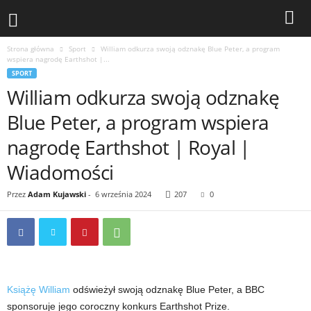
Strona główna
Sport
William odkurza swoją odznakę Blue Peter, a program
wspiera nagrodę Earthshot |...
SPORT
William odkurza swoją odznakę
Blue Peter, a program wspiera
nagrodę Earthshot | Royal |
Wiadomości
Przez
Adam Kujawski
-
6 września 2024
207
0
Książę William
odświeżył swoją odznakę Blue Peter, a BBC
sponsoruje jego coroczny konkurs Earthshot Prize.