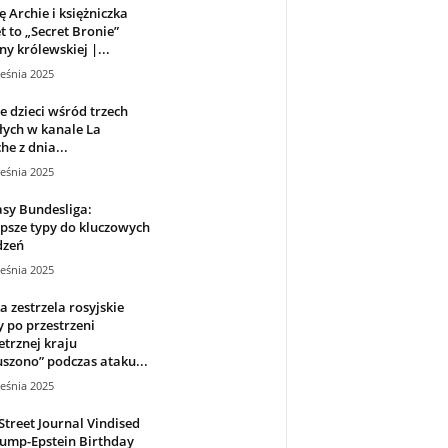
ę Archie i księżniczka
et to „Secret Bronie”
ny królewskiej |...
eśnia 2025
 dzieci wśród trzech
ych w kanale La
e z dnia...
eśnia 2025
sy Bundesliga:
psze typy do kluczowych
dzeń
eśnia 2025
a zestrzela rosyjskie
 po przestrzeni
trznej kraju
szono” podczas ataku...
eśnia 2025
Street Journal Vindised
ump-Epstein Birthday