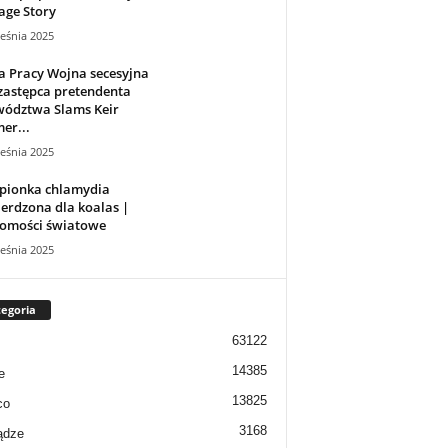
age Story
eśnia 2025
a Pracy Wojna secesyjna
zastępca pretendenta
wództwa Slams Keir
er...
eśnia 2025
epionka chlamydia
erdzona dla koalas |
omości światowe
eśnia 2025
egoria
63122
14385
e
13825
co
3168
ądze