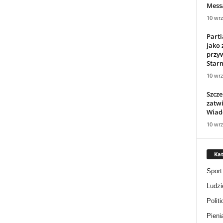
Mess
10 wrz
Parti
jako 
przy
Starm
10 wrz
Szcz
zatwi
Wiad
10 wrz
Kat
Sport
Ludzi
Politi
Pieni