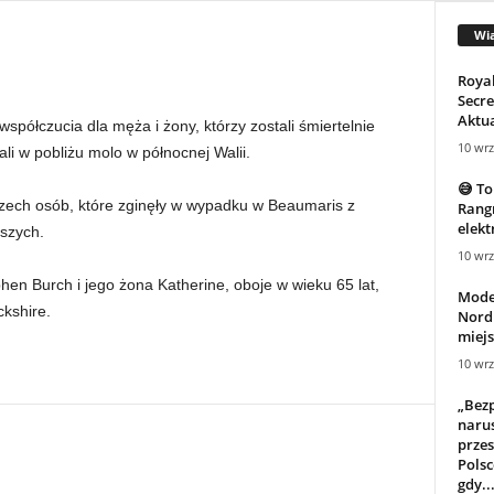
Wi
Roya
Secre
Aktua
półczucia dla męża i żony, którzy zostali śmiertelnie
10 wrz
i w pobliżu molo w północnej Walii.
😅 To
trzech osób, które zginęły w wypadku w Beaumaris z
Rangn
elekt
szych.
10 wrz
hen Burch i jego żona Katherine, oboje w wieku 65 lat,
Mode
kshire.
Nordi
miejs
10 wrz
„Bez
narus
przes
Polsc
gdy..