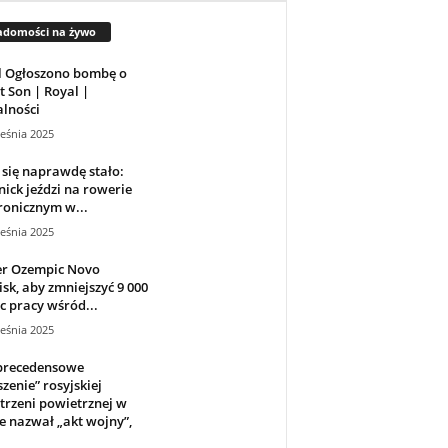
adomości na żywo
l Ogłoszono bombę o
t Son | Royal |
lności
eśnia 2025
 się naprawdę stało:
ick jeździ na rowerie
ronicznym w...
eśnia 2025
r Ozempic Novo
sk, aby zmniejszyć 9 000
c pracy wśród...
eśnia 2025
precedensowe
zenie” rosyjskiej
trzeni powietrznej w
e nazwał „akt wojny”,
.