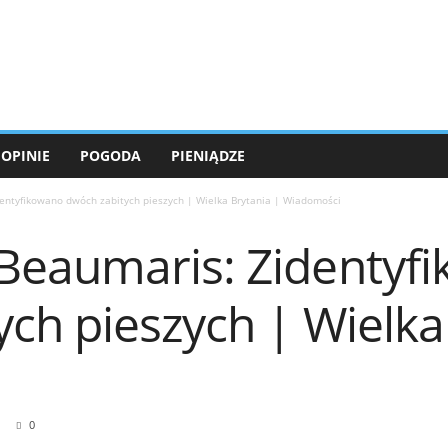
OPINIE
POGODA
PIENIĄDZE
ntyfikowano dwóch zabitych pieszych | Wielka Brytania | Wiadomości
eaumaris: Zidentyf
ch pieszych | Wielka
0