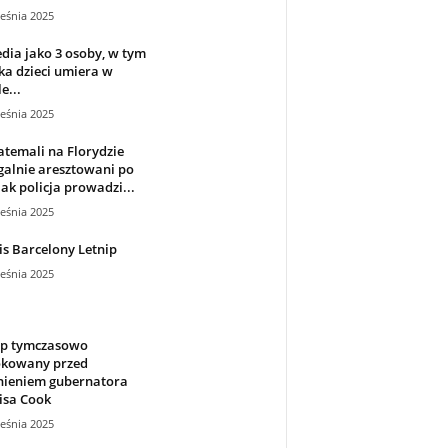
eśnia 2025
dia jako 3 osoby, w tym
a dzieci umiera w
e...
eśnia 2025
temali na Florydzie
galnie aresztowani po
jak policja prowadzi...
eśnia 2025
s Barcelony Letnip
eśnia 2025
p tymczasowo
okowany przed
nieniem gubernatora
isa Cook
eśnia 2025