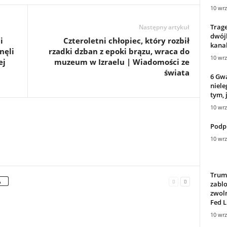
10 wrz
Trage
Następny artykuł
dwójk
i
Czteroletni chłopiec, który rozbił
kanal
nęli
rzadki dzban z epoki brązu, wraca do
10 wrz
ej
muzeum w Izraelu | Wiadomości ze
świata
6 Gwa
niele
tym, 
10 wrz
Podpi
10 wrz
Trum
A
zabl
zwol
Fed L
10 wrz