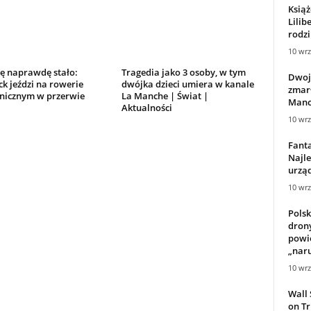
Książ
Lilib
rodzi
10 wrz
ię naprawdę stało:
Tragedia jako 3 osoby, w tym
Dwoje
k jeździ na rowerie
dwójka dzieci umiera w kanale
zmarł
onicznym w przerwie
La Manche | Świat |
Manch
Aktualności
10 wrz
Fanta
Najle
urzą
10 wrz
Polsk
drony
powie
„naru
10 wrz
Wall 
on Tr