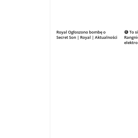
Royal Ogłoszono bombę o
😅 To s
Secret Son | Royal | Aktualności
Rangnic
elektr