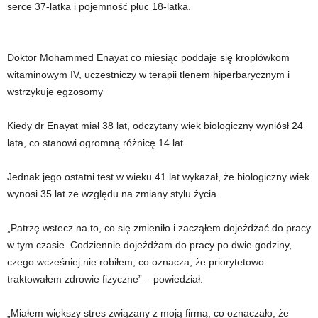
serce 37-latka i pojemność płuc 18-latka.
Doktor Mohammed Enayat co miesiąc poddaje się kroplówkom
witaminowym IV, uczestniczy w terapii tlenem hiperbarycznym i
wstrzykuje egzosomy
Kiedy dr Enayat miał 38 lat, odczytany wiek biologiczny wyniósł 24
lata, co stanowi ogromną różnicę 14 lat.
Jednak jego ostatni test w wieku 41 lat wykazał, że biologiczny wiek
wynosi 35 lat ze względu na zmiany stylu życia.
„Patrzę wstecz na to, co się zmieniło i zacząłem dojeżdżać do pracy
w tym czasie. Codziennie dojeżdżam do pracy po dwie godziny,
czego wcześniej nie robiłem, co oznacza, że ​​priorytetowo
traktowałem zdrowie fizyczne” – powiedział.
„Miałem większy stres związany z moją firmą, co oznaczało, że