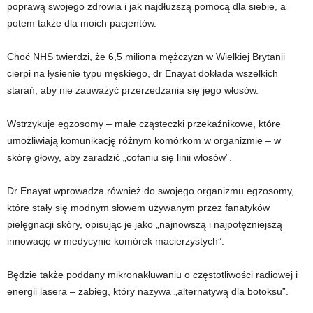
poprawą swojego zdrowia i jak najdłuższą pomocą dla siebie, a
potem także dla moich pacjentów.
Choć NHS twierdzi, że 6,5 miliona mężczyzn w Wielkiej Brytanii
cierpi na łysienie typu męskiego, dr Enayat dokłada wszelkich
starań, aby nie zauważyć przerzedzania się jego włosów.
Wstrzykuje egzosomy – małe cząsteczki przekaźnikowe, które
umożliwiają komunikację różnym komórkom w organizmie – w
skórę głowy, aby zaradzić „cofaniu się linii włosów”.
Dr Enayat wprowadza również do swojego organizmu egzosomy,
które stały się modnym słowem używanym przez fanatyków
pielęgnacji skóry, opisując je jako „najnowszą i najpotężniejszą
innowację w medycynie komórek macierzystych”.
Będzie także poddany mikronakłuwaniu o częstotliwości radiowej i
energii lasera – zabieg, który nazywa „alternatywą dla botoksu”.