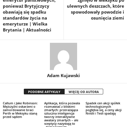
emerytur państwowych,
zginęło w Meksyku po
ponieważ Brytyjczycy
ulewnych deszczach, które
obawiają się spadku
spowodowały powodzie i
standardów życia na
osunięcia ziemi
emeryturze | Wielka
Brytania | Aktualności
Adam Kujawski
PODOBNE ARTYKUŁY
WIĘCEJ OD AUTORA
Callum i Jake Robinson:
Aplikacja, która pozwala
Spadek cen akcji spółek
Mężczyźni oskarżeni o
rozmawiać z bliskimi
technologicznych
zamordowanie braci
zmarłych: przerażająca
pogłębia się, a ceny akcji
Perth w Meksyku staną
sztuczna inteligencja
Nvidii i Tesli spadają
przed sądem
tworzy interaktywne
awatary zmarłych – ale
sceptycy nazywają to
„demonicznym,