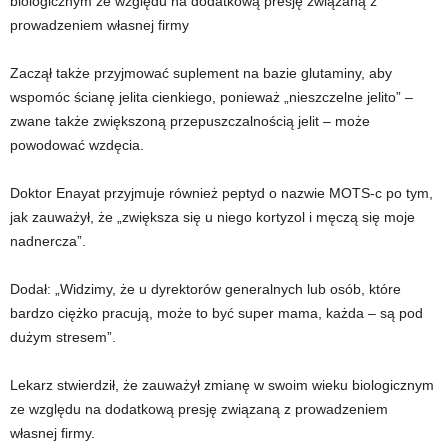
biologicznym ze względu na dodatkową presję związaną z
prowadzeniem własnej firmy
Zaczął także przyjmować suplement na bazie glutaminy, aby
wspomóc ścianę jelita cienkiego, ponieważ „nieszczelne jelito” –
zwane także zwiększoną przepuszczalnością jelit – może
powodować wzdęcia.
Doktor Enayat przyjmuje również peptyd o nazwie MOTS-c po tym,
jak zauważył, że „zwiększa się u niego kortyzol i męczą się moje
nadnercza”.
Dodał: „Widzimy, że u dyrektorów generalnych lub osób, które
bardzo ciężko pracują, może to być super mama, każda – są pod
dużym stresem”.
Lekarz stwierdził, że zauważył zmianę w swoim wieku biologicznym
ze względu na dodatkową presję związaną z prowadzeniem
własnej firmy.