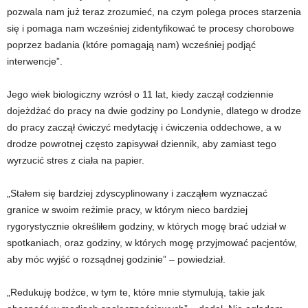
pozwala nam już teraz zrozumieć, na czym polega proces starzenia
się i pomaga nam wcześniej zidentyfikować te procesy chorobowe
poprzez badania (które pomagają nam) wcześniej podjąć
interwencje”.
Jego wiek biologiczny wzrósł o 11 lat, kiedy zaczął codziennie
dojeżdżać do pracy na dwie godziny po Londynie, dlatego w drodze
do pracy zaczął ćwiczyć medytację i ćwiczenia oddechowe, a w
drodze powrotnej często zapisywał dziennik, aby zamiast tego
wyrzucić stres z ciała na papier.
„Stałem się bardziej zdyscyplinowany i zacząłem wyznaczać
granice w swoim reżimie pracy, w którym nieco bardziej
rygorystycznie określiłem godziny, w których mogę brać udział w
spotkaniach, oraz godziny, w których mogę przyjmować pacjentów,
aby móc wyjść o rozsądnej godzinie” – powiedział.
„Redukuję bodźce, w tym te, które mnie stymulują, takie jak