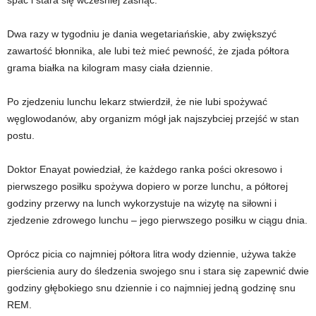
spać i stara się wcześniej zasnąć.
Dwa razy w tygodniu je dania wegetariańskie, aby zwiększyć
zawartość błonnika, ale lubi też mieć pewność, że zjada półtora
grama białka na kilogram masy ciała dziennie.
Po zjedzeniu lunchu lekarz stwierdził, że nie lubi spożywać
węglowodanów, aby organizm mógł jak najszybciej przejść w stan
postu.
Doktor Enayat powiedział, że każdego ranka pości okresowo i
pierwszego posiłku spożywa dopiero w porze lunchu, a półtorej
godziny przerwy na lunch wykorzystuje na wizytę na siłowni i
zjedzenie zdrowego lunchu – jego pierwszego posiłku w ciągu dnia.
Oprócz picia co najmniej półtora litra wody dziennie, używa także
pierścienia aury do śledzenia swojego snu i stara się zapewnić dwie
godziny głębokiego snu dziennie i co najmniej jedną godzinę snu
REM.