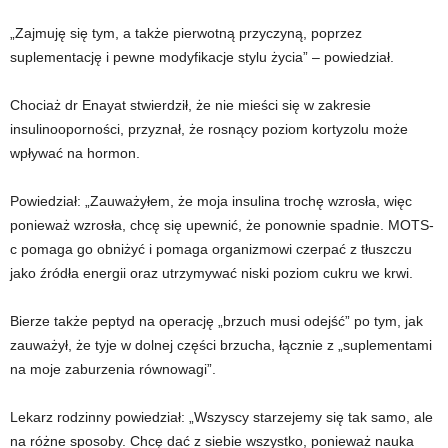
„Zajmuję się tym, a także pierwotną przyczyną, poprzez
suplementację i pewne modyfikacje stylu życia” – powiedział.
Chociaż dr Enayat stwierdził, że nie mieści się w zakresie
insulinooporności, przyznał, że rosnący poziom kortyzolu może
wpływać na hormon.
Powiedział: „Zauważyłem, że moja insulina trochę wzrosła, więc
ponieważ wzrosła, chcę się upewnić, że ponownie spadnie. MOTS-
c pomaga go obniżyć i pomaga organizmowi czerpać z tłuszczu
jako źródła energii oraz utrzymywać niski poziom cukru we krwi.
Bierze także peptyd na operację „brzuch musi odejść” po tym, jak
zauważył, że tyje w dolnej części brzucha, łącznie z „suplementami
na moje zaburzenia równowagi”.
Lekarz rodzinny powiedział: „Wszyscy starzejemy się tak samo, ale
na różne sposoby. Chcę dać z siebie wszystko, ponieważ nauka