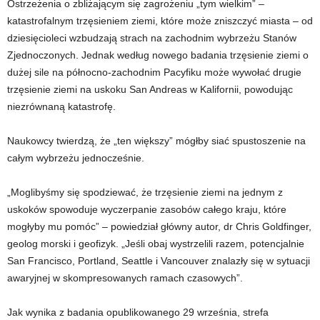
Ostrzeżenia o zbliżającym się zagrożeniu „tym wielkim” –
katastrofalnym trzęsieniem ziemi, które może zniszczyć miasta – od
dziesięcioleci wzbudzają strach na zachodnim wybrzeżu Stanów
Zjednoczonych. Jednak według nowego badania trzęsienie ziemi o
dużej sile na północno-zachodnim Pacyfiku może wywołać drugie
trzęsienie ziemi na uskoku San Andreas w Kalifornii, powodując
niezrównaną katastrofę.
Naukowcy twierdzą, że „ten większy” mógłby siać spustoszenie na
całym wybrzeżu jednocześnie.
„Moglibyśmy się spodziewać, że trzęsienie ziemi na jednym z
uskoków spowoduje wyczerpanie zasobów całego kraju, które
mogłyby mu pomóc” – powiedział główny autor, dr Chris Goldfinger,
geolog morski i geofizyk. „Jeśli obaj wystrzelili razem, potencjalnie
San Francisco, Portland, Seattle i Vancouver znalazły się w sytuacji
awaryjnej w skompresowanych ramach czasowych”.
Jak wynika z badania opublikowanego 29 września, strefa