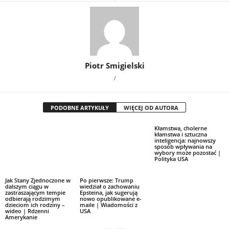
Piotr Smigielski
/
PODOBNE ARTYKUŁY
WIĘCEJ OD AUTORA
Kłamstwa, cholerne
kłamstwa i sztuczna
inteligencja: najnowszy
sposób wpływania na
wybory może pozostać |
Polityka USA
Jak Stany Zjednoczone w
Po pierwsze: Trump
dalszym ciągu w
wiedział o zachowaniu
zastraszającym tempie
Epsteina, jak sugerują
odbierają rodzimym
nowo opublikowane e-
dzieciom ich rodziny –
maile | Wiadomości z
wideo | Rdzenni
USA
Amerykanie