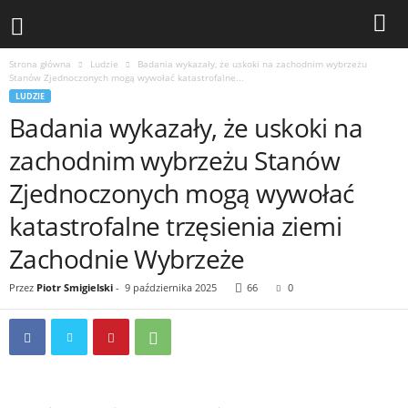
Strona główna
Ludzie
Badania wykazały, że uskoki na zachodnim wybrzeżu
Stanów Zjednoczonych mogą wywołać katastrofalne...
LUDZIE
Badania wykazały, że uskoki na
zachodnim wybrzeżu Stanów
Zjednoczonych mogą wywołać
katastrofalne trzęsienia ziemi
Zachodnie Wybrzeże
Przez
Piotr Smigielski
-
9 października 2025
66
0