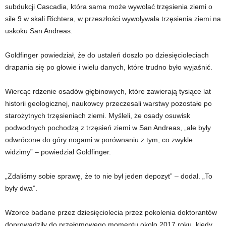
subdukcji Cascadia, która sama może wywołać trzęsienia ziemi o
sile 9 w skali Richtera, w przeszłości wywoływała trzęsienia ziemi na
uskoku San Andreas.
Goldfinger powiedział, że do ustaleń doszło po dziesięcioleciach
drapania się po głowie i wielu danych, które trudno było wyjaśnić.
Wiercąc rdzenie osadów głębinowych, które zawierają tysiące lat
historii geologicznej, naukowcy przeczesali warstwy pozostałe po
starożytnych trzęsieniach ziemi. Myśleli, że osady osuwisk
podwodnych pochodzą z trzęsień ziemi w San Andreas, „ale były
odwrócone do góry nogami w porównaniu z tym, co zwykle
widzimy” – powiedział Goldfinger.
„Zdaliśmy sobie sprawę, że to nie był jeden depozyt” – dodał. „To
były dwa”.
Wzorce badane przez dziesięciolecia przez pokolenia doktorantów
doprowadziły do ​​przełomowego momentu około 2017 roku, kiedy