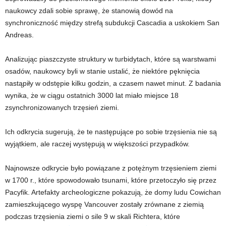
naukowcy zdali sobie sprawę, że stanowią dowód na
synchroniczność między strefą subdukcji Cascadia a uskokiem San
Andreas.
Analizując piaszczyste struktury w turbidytach, które są warstwami
osadów, naukowcy byli w stanie ustalić, że niektóre pęknięcia
nastąpiły w odstępie kilku godzin, a czasem nawet minut. Z badania
wynika, że ​​w ciągu ostatnich 3000 lat miało miejsce 18
zsynchronizowanych trzęsień ziemi.
Ich odkrycia sugerują, że te następujące po sobie trzęsienia nie są
wyjątkiem, ale raczej występują w większości przypadków.
Najnowsze odkrycie było powiązane z potężnym trzęsieniem ziemi
w 1700 r., które spowodowało tsunami, które przetoczyło się przez
Pacyfik. Artefakty archeologiczne pokazują, że domy ludu Cowichan
zamieszkującego wyspę Vancouver zostały zrównane z ziemią
podczas trzęsienia ziemi o sile 9 w skali Richtera, które