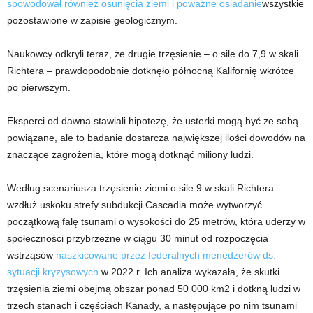
spowodował również osunięcia ziemi i poważne osiadanie
wszystkie
pozostawione w zapisie geologicznym.
Naukowcy odkryli teraz, że drugie trzęsienie – o sile do 7,9 w skali
Richtera – prawdopodobnie dotknęło północną Kalifornię wkrótce
po pierwszym.
Eksperci od dawna stawiali hipotezę, że usterki mogą być ze sobą
powiązane, ale to badanie dostarcza największej ilości dowodów na
znaczące zagrożenia, które mogą dotknąć miliony ludzi.
Według scenariusza trzęsienie ziemi o sile 9 w skali Richtera
wzdłuż uskoku strefy subdukcji Cascadia może wytworzyć
początkową falę tsunami o wysokości do 25 metrów, która uderzy w
społeczności przybrzeżne w ciągu 30 minut od rozpoczęcia
wstrząsów
naszkicowane przez federalnych menedżerów ds.
sytuacji kryzysowych
w 2022 r. Ich analiza wykazała, że ​​skutki
trzęsienia ziemi obejmą obszar ponad 50 000 km2 i dotkną ludzi w
trzech stanach i częściach Kanady, a następujące po nim tsunami