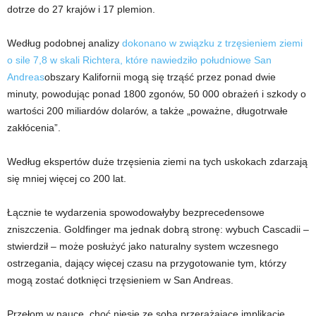
dotrze do 27 krajów i 17 plemion.
Według podobnej analizy
dokonano w związku z trzęsieniem ziemi
o sile 7,8 w skali Richtera, które nawiedziło południowe San
Andreas
obszary Kalifornii mogą się trząść przez ponad dwie
minuty, powodując ponad 1800 zgonów, 50 000 obrażeń i szkody o
wartości 200 miliardów dolarów, a także „poważne, długotrwałe
zakłócenia”.
Według ekspertów duże trzęsienia ziemi na tych uskokach zdarzają
się mniej więcej co 200 lat.
Łącznie te wydarzenia spowodowałyby bezprecedensowe
zniszczenia. Goldfinger ma jednak dobrą stronę: wybuch Cascadii –
stwierdził – może posłużyć jako naturalny system wczesnego
ostrzegania, dający więcej czasu na przygotowanie tym, którzy
mogą zostać dotknięci trzęsieniem w San Andreas.
Przełom w nauce, choć niesie ze sobą przerażające implikacje,