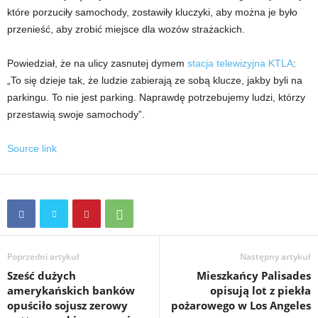
które porzuciły samochody, zostawiły kluczyki, aby można je było
przenieść, aby zrobić miejsce dla wozów strażackich.
Powiedział, że na ulicy zasnutej dymem
stacja telewizyjna KTLA
:
„To się dzieje tak, że ludzie zabierają ze sobą klucze, jakby byli na
parkingu. To nie jest parking. Naprawdę potrzebujemy ludzi, którzy
przestawią swoje samochody”.
Source link
Poprzedni artykuł
Następny artykuł
Sześć dużych
Mieszkańcy Palisades
amerykańskich banków
opisują lot z piekła
opuściło sojusz zerowy
pożarowego w Los Angeles