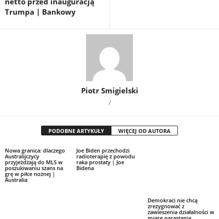
netto przed inauguracją
Trumpa | Bankowy
Piotr Smigielski
/
PODOBNE ARTYKUŁY
WIĘCEJ OD AUTORA
Nowa granica: dlaczego
Joe Biden przechodzi
Australijczycy
radioterapię z powodu
przyjeżdżają do MLS w
raka prostaty | Joe
poszukiwaniu szans na
Bidena
grę w piłce nożnej |
Australia
Demokraci nie chcą
zrezygnować z
zawieszenia działalności w
miarę narastania