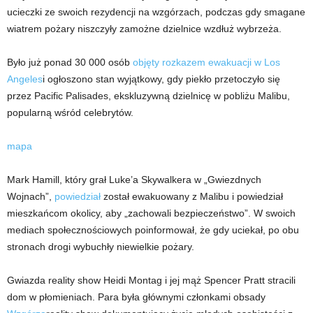
ucieczki ze swoich rezydencji na wzgórzach, podczas gdy smagane
wiatrem pożary niszczyły zamożne dzielnice wzdłuż wybrzeża.
Było już ponad 30 000 osób
objęty rozkazem ewakuacji w Los
Angeles
i ogłoszono stan wyjątkowy, gdy piekło przetoczyło się
przez Pacific Palisades, ekskluzywną dzielnicę w pobliżu Malibu,
popularną wśród celebrytów.
mapa
Mark Hamill, który grał Luke’a Skywalkera w „Gwiezdnych
Wojnach”,
powiedział
został ewakuowany z Malibu i powiedział
mieszkańcom okolicy, aby „zachowali bezpieczeństwo”. W swoich
mediach społecznościowych poinformował, że gdy uciekał, po obu
stronach drogi wybuchły niewielkie pożary.
Gwiazda reality show Heidi Montag i jej mąż Spencer Pratt stracili
dom w płomieniach. Para była głównymi członkami obsady