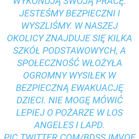
WYKONUJĄ SWOJĄ PRACĘ.
JESTEŚMY BEZPIECZNI I
WYSZLIŚMY. W NASZEJ
OKOLICY ZNAJDUJE SIĘ KILKA
SZKÓŁ PODSTAWOWYCH, A
SPOŁECZNOŚĆ WŁOŻYŁA
OGROMNY WYSIŁEK W
BEZPIECZNĄ EWAKUACJĘ
DZIECI. NIE MOGĘ MÓWIĆ
LEPIEJ O POŻARZE W LOS
ANGELES I LAPD.
PIC.TWITTER.COM/BDSSJMVQE