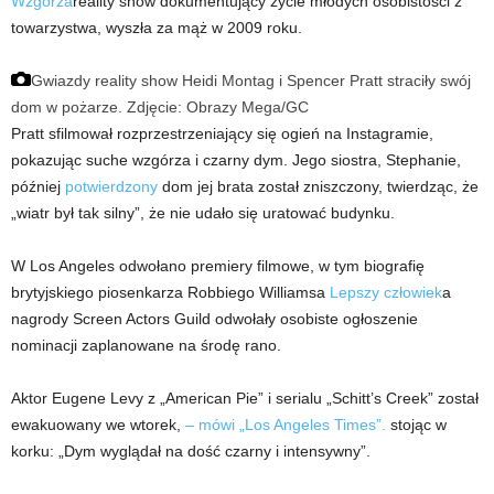
Wzgórza
reality show dokumentujący życie młodych osobistości z
towarzystwa, wyszła za mąż w 2009 roku.
Gwiazdy reality show Heidi Montag i Spencer Pratt straciły swój
dom w pożarze.
Zdjęcie: Obrazy Mega/GC
Pratt sfilmował rozprzestrzeniający się ogień na Instagramie,
pokazując suche wzgórza i czarny dym. Jego siostra, Stephanie,
później
potwierdzony
dom jej brata został zniszczony, twierdząc, że
„wiatr był tak silny”, że nie udało się uratować budynku.
W Los Angeles odwołano premiery filmowe, w tym biografię
brytyjskiego piosenkarza Robbiego Williamsa
Lepszy człowiek
a
nagrody Screen Actors Guild odwołały osobiste ogłoszenie
nominacji zaplanowane na środę rano.
Aktor Eugene Levy z „American Pie” i serialu „Schitt’s Creek” został
ewakuowany we wtorek,
– mówi „Los Angeles Times”.
stojąc w
korku: „Dym wyglądał na dość czarny i intensywny”.