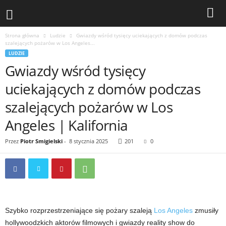
Strona główna
Ludzie
Gwiazdy wśród tysięcy uciekających z domów podczas
szalejących pożarów w Los Angeles...
LUDZIE
Gwiazdy wśród tysięcy
uciekających z domów podczas
szalejących pożarów w Los
Angeles | Kalifornia
Przez
Piotr Smigielski
-
8 stycznia 2025
201
0
Szybko rozprzestrzeniające się pożary szaleją
Los Angeles
zmusiły
hollywoodzkich aktorów filmowych i gwiazdy reality show do