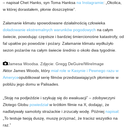
– napisał Chet Hanks, syn Toma Hanksa
na Instagramie
: „Okolica,
w której dorastałem, płonie doszczętnie”.
Załamanie klimatu spowodowane działalnością człowieka
doładowanie ekstremalnych warunków pogodowych
na całym
świecie, powodując częstsze i bardziej śmiercionośne katastrofy, od
fal upałów po powodzie i pożary. Załamanie klimatu wydłużyło
sezon pożarów na całym świecie średnio o około dwa tygodnie.
Jamesa Woodsa.
Zdjęcie: Gregg DeGuire/WireImage
Aktor James Woods, który
miał role w Kasynie i Pewnego razu w
Ameryce
opublikował serię filmów przedstawiających płomienie w
pobliżu jego domu w Palisades.
„Stoję na podjeździe i szykuję się do ewakuacji” – zdobywczyni
Złotego Globu
powiedział
w krótkim filmie na X, dodając, że
nadlatywały samoloty strażackie i zrzucały wodę. Później
napisał
:
„To testuje twoją duszę, muszę przyznać, że tracisz wszystko na
raz.”