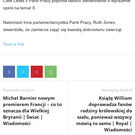
Clive Lewis z Partii Pracy poprosił swoich zwolenników o wyrażenie
opinii na temat X.
Natomiast inna parlamentarzystka Partii Pracy, Ruth Jones,
stwierdziła, że ​​zamierza zająć się kwestią dobrostanu zwierząt.
Source link
Poprzedni artykuł
Następny artykuł
Michel Barnier nowym
Książę William
premierem Francji – co to
doprowadza fanów
oznacza dla Wielkiej
rodziny królewskiej do
Brytanii | Świat |
szału, ponieważ wszyscy
Wiadomości
mówią to samo | Royal |
Wiadomości