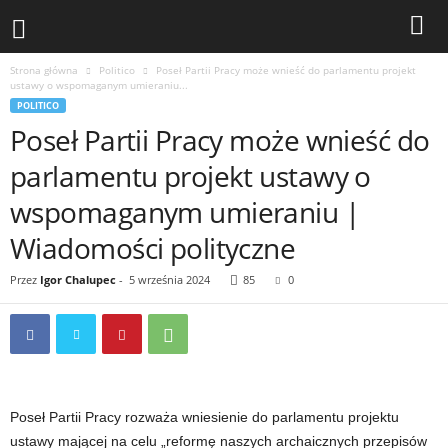
Strona główna
Politico
Poseł Partii Pracy może wnieść do parlamentu projekt
ustawy o wspomaganym umieraniu...
POLITICO
Poseł Partii Pracy może wnieść do
parlamentu projekt ustawy o
wspomaganym umieraniu |
Wiadomości polityczne
Przez
Igor Chalupec
-
5 września 2024
85
0
Poseł Partii Pracy rozważa wniesienie do parlamentu projektu
ustawy mającej na celu „reformę naszych archaicznych przepisów