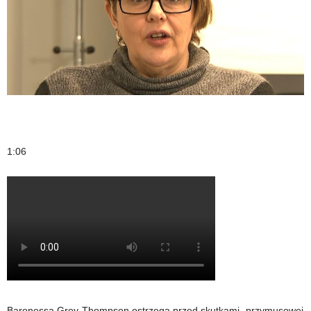
1:06
Baronessa Grey-Thompson ostrzega przed skutkami „przymusowej