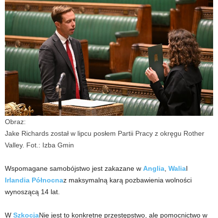
Obraz:
Jake Richards został w lipcu posłem Partii Pracy z okręgu Rother
Valley. Fot.: Izba Gmin
Wspomagane samobójstwo jest zakazane w
Anglia
,
Walia
I
Irlandia Północna
z maksymalną karą pozbawienia wolności
wynoszącą 14 lat.
W
Szkocja
Nie jest to konkretne przestępstwo, ale pomocnictwo w