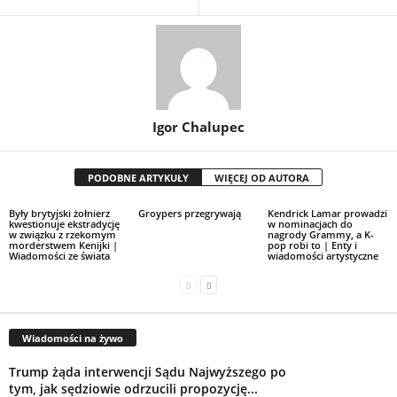
Igor Chalupec
PODOBNE ARTYKUŁY
WIĘCEJ OD AUTORA
Były brytyjski żołnierz
Groypers przegrywają
Kendrick Lamar prowadzi
kwestionuje ekstradycję
w nominacjach do
w związku z rzekomym
nagrody Grammy, a K-
morderstwem Kenijki |
pop robi to | Enty i
Wiadomości ze świata
wiadomości artystyczne
Wiadomości na żywo
Trump żąda interwencji Sądu Najwyższego po
tym, jak sędziowie odrzucili propozycję...