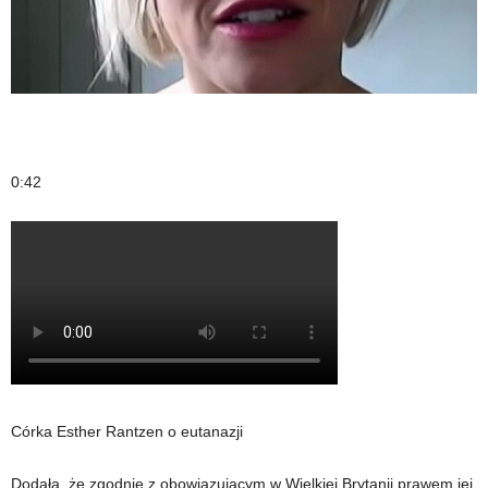
0:42
Córka Esther Rantzen o eutanazji
Dodała, że ​​zgodnie z obowiązującym w Wielkiej Brytanii prawem jej