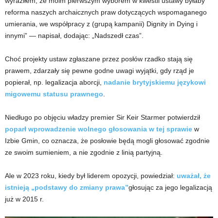
wyraziłem, że moim pierwszym wyborem w kwestii ustawy byłaby
reforma naszych archaicznych praw dotyczących wspomaganego
umierania, we współpracy z (grupą kampanii) Dignity in Dying i
innymi” — napisał, dodając: „Nadszedł czas”.
Choć projekty ustaw zgłaszane przez posłów rzadko stają się
prawem, zdarzały się pewne godne uwagi wyjątki, gdy rząd je
popierał, np. legalizacja aborcji,
nadanie brytyjskiemu językowi
migowemu statusu prawnego
.
Niedługo po objęciu władzy premier Sir Keir Starmer potwierdził
poparł wprowadzenie wolnego głosowania w tej sprawie
w
Izbie Gmin, co oznacza, że ​​posłowie będą mogli głosować zgodnie
ze swoim sumieniem, a nie zgodnie z linią partyjną.
Ale w 2023 roku, kiedy był liderem opozycji, powiedział:
uważał, że
istnieją „podstawy do zmiany prawa”
głosując za jego legalizacją
już w 2015 r.