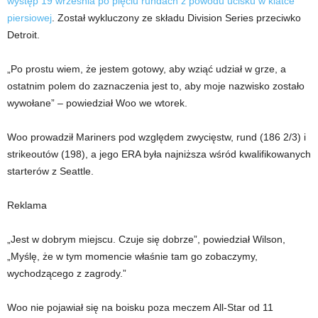
występ 19 września po pięciu rundach z powodu ucisku w klatce
piersiowej
. Został wykluczony ze składu Division Series przeciwko
Detroit.
„Po prostu wiem, że jestem gotowy, aby wziąć udział w grze, a
ostatnim polem do zaznaczenia jest to, aby moje nazwisko zostało
wywołane” – powiedział Woo we wtorek.
Woo prowadził Mariners pod względem zwycięstw, rund (186 2/3) i
strikeoutów (198), a jego ERA była najniższa wśród kwalifikowanych
starterów z Seattle.
Reklama
„Jest w dobrym miejscu. Czuje się dobrze”, powiedział Wilson,
„Myślę, że w tym momencie właśnie tam go zobaczymy,
wychodzącego z zagrody.”
Woo nie pojawiał się na boisku poza meczem All-Star od 11