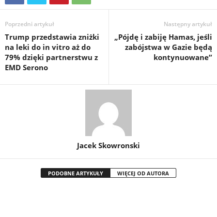
Poprzedni artykuł
Następny artykuł
Trump przedstawia zniżki
„Pójdę i zabiję Hamas, jeśli
na leki do in vitro aż do
zabójstwa w Gazie będą
79% dzięki partnerstwu z
kontynuowane”
EMD Serono
Jacek Skowronski
PODOBNE ARTYKUŁY
WIĘCEJ OD AUTORA