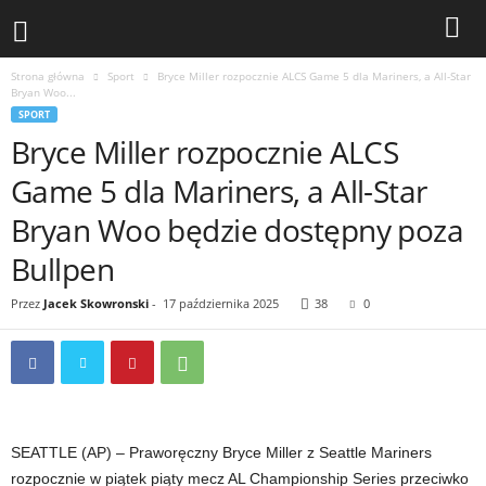
Strona główna
Sport
Bryce Miller rozpocznie ALCS Game 5 dla Mariners, a All-Star
Bryan Woo...
SPORT
Bryce Miller rozpocznie ALCS
Game 5 dla Mariners, a All-Star
Bryan Woo będzie dostępny poza
Bullpen
Przez
Jacek Skowronski
-
17 października 2025
38
0
SEATTLE (AP) – Praworęczny Bryce Miller z Seattle Mariners
rozpocznie w piątek piąty mecz AL Championship Series przeciwko