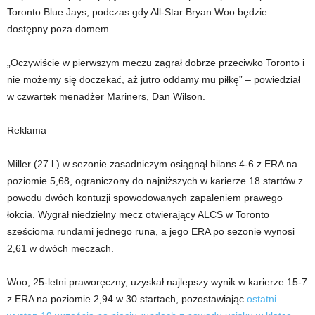
Toronto Blue Jays, podczas gdy All-Star Bryan Woo będzie
dostępny poza domem.
„Oczywiście w pierwszym meczu zagrał dobrze przeciwko Toronto i
nie możemy się doczekać, aż jutro oddamy mu piłkę” – powiedział
w czwartek menadżer Mariners, Dan Wilson.
Reklama
Miller (27 l.) w sezonie zasadniczym osiągnął bilans 4-6 z ERA na
poziomie 5,68, ograniczony do najniższych w karierze 18 startów z
powodu dwóch kontuzji spowodowanych zapaleniem prawego
łokcia. Wygrał niedzielny mecz otwierający ALCS w Toronto
sześcioma rundami jednego runa, a jego ERA po sezonie wynosi
2,61 w dwóch meczach.
Woo, 25-letni praworęczny, uzyskał najlepszy wynik w karierze 15-7
z ERA na poziomie 2,94 w 30 startach, pozostawiając
ostatni