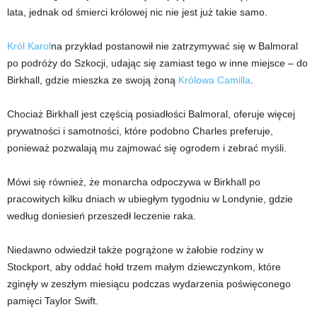
lata, jednak od śmierci królowej nic nie jest już takie samo.
Król Karol
na przykład postanowił nie zatrzymywać się w Balmoral
po podróży do Szkocji, udając się zamiast tego w inne miejsce – do
Birkhall, gdzie mieszka ze swoją żoną
Królowa Camilla
.
Chociaż Birkhall jest częścią posiadłości Balmoral, oferuje więcej
prywatności i samotności, które podobno Charles preferuje,
ponieważ pozwalają mu zajmować się ogrodem i zebrać myśli.
Mówi się również, że monarcha odpoczywa w Birkhall po
pracowitych kilku dniach w ubiegłym tygodniu w Londynie, gdzie
według doniesień przeszedł leczenie raka.
Niedawno odwiedził także pogrążone w żałobie rodziny w
Stockport, aby oddać hołd trzem małym dziewczynkom, które
zginęły w zeszłym miesiącu podczas wydarzenia poświęconego
pamięci Taylor Swift.