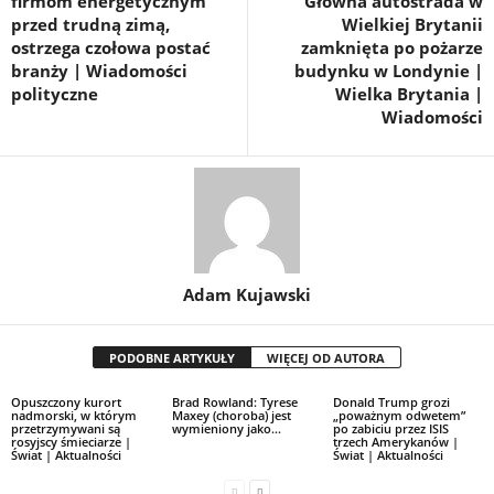
firmom energetycznym
Główna autostrada w
przed trudną zimą,
Wielkiej Brytanii
ostrzega czołowa postać
zamknięta po pożarze
branży | Wiadomości
budynku w Londynie |
polityczne
Wielka Brytania |
Wiadomości
Adam Kujawski
PODOBNE ARTYKUŁY
WIĘCEJ OD AUTORA
Opuszczony kurort
Brad Rowland: Tyrese
Donald Trump grozi
nadmorski, w którym
Maxey (choroba) jest
„poważnym odwetem”
przetrzymywani są
wymieniony jako…
po zabiciu przez ISIS
rosyjscy śmieciarze |
trzech Amerykanów |
Świat | Aktualności
Świat | Aktualności