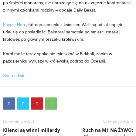
po śmierci monarchy, nie narażając się na niezręczne konfrontacje
z innymi członkami rodziny – dodaje Daily Beast.
Książę Harry
którego stosunki z księciem Walii są od lat napięte,
udał się do posiadłości Balmoral samotnie po śmierci zmarłej
królowej, po głównym orszaku królewskim.
Karol może teraz spokojnie mieszkać w Birkhall, zanim w
październiku wyruszy w królewską podróż do Oceanii.
Source link
Poprzedni artykuł
Następny artykuł
Klienci są winni miliardy
Ruch na M1 NA ŻYWO: