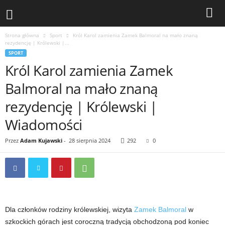
Strona główna
Sport
Król Karol zamienia Zamek Balmoral na mało znaną
rezydencję | Królewski |...
SPORT
Król Karol zamienia Zamek
Balmoral na mało znaną
rezydencję | Królewski |
Wiadomości
Przez
Adam Kujawski
-
28 sierpnia 2024
292
0
Dla członków rodziny królewskiej, wizyta
Zamek Balmoral
w
szkockich górach jest coroczną tradycją obchodzoną pod koniec