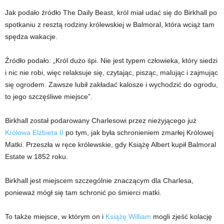
Jak podało źródło The Daily Beast, król miał udać się do Birkhall po
spotkaniu z resztą rodziny królewskiej w Balmoral, która wciąż tam
spędza wakacje.
Źródło podało: „Król dużo śpi. Nie jest typem człowieka, który siedzi
i nic nie robi, więc relaksuje się, czytając, pisząc, malując i zajmując
się ogrodem. Zawsze lubił zakładać kalosze i wychodzić do ogrodu,
to jego szczęśliwe miejsce”.
Birkhall został podarowany Charlesowi przez nieżyjącego już
Królowa Elżbieta II
po tym, jak była schronieniem zmarłej Królowej
Matki. Przeszła w ręce królewskie, gdy Książę Albert kupił Balmoral
Estate w 1852 roku.
Birkhall jest miejscem szczególnie znaczącym dla Charlesa,
ponieważ mógł się tam schronić po śmierci matki.
To także miejsce, w którym on i
Książę William
mogli zjeść kolację