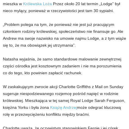
mieszka w
Królewska Loża
Przez około 20 lat termin „Lodge” był
nieco mylący, ponieważ w rzeczywistości jest tam 30 sypialni.
„Problem polega na tym, że ponieważ nie jest już pracującym
członkiem rodziny królewskiej, społeczeństwo nie finansuje go. Ale
Andrew ma swoje nazwisko na umowie najmu Lodge, a z tym wiąże
się to, że ma obowiązek jej utrzymania”.
Natasha wyjaśnia, że ​​samo standardowe malowanie zewnętrznej
części ośrodka jest kosztownym zadaniem i nie ma porozumienia
co do tego, kto powinien zapłacić rachunek.
W zaskakującym zwrocie akcji Charlotte Griffiths z Mail on Sunday
sugeruje niespodziewanego rozjemcę pośród napięć w rodzinie
królewskiej. Mieszkająca w tej samej Royal Lodge Sarah Ferguson,
księżna Yorku i była żona
Książę Andrzej
może odegrać kluczową
rolę w przezwyciężeniu konfliktu między braćmi.
Charlotte uważa, że ​​oczywistym stanowiskiem Fergie i jej córek