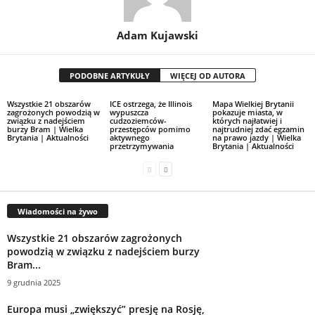
Adam Kujawski
PODOBNE ARTYKUŁY
WIĘCEJ OD AUTORA
Wszystkie 21 obszarów
ICE ostrzega, że ​​Illinois
Mapa Wielkiej Brytanii
zagrożonych powodzią w
wypuszcza
pokazuje miasta, w
związku z nadejściem
cudzoziemców-
których najłatwiej i
burzy Bram | Wielka
przestępców pomimo
najtrudniej zdać egzamin
Brytania | Aktualności
aktywnego
na prawo jazdy | Wielka
przetrzymywania
Brytania | Aktualności
Wiadomości na żywo
Wszystkie 21 obszarów zagrożonych
powodzią w związku z nadejściem burzy
Bram...
9 grudnia 2025
Europa musi „zwiększyć” presję na Rosję,