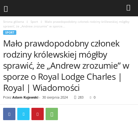
Strona główna
Sport
Mało prawdopodobny członek rodziny królewskiej mógłby
sprawić, że „Andrew zrozumie” w sporze...
SPORT
Mało prawdopodobny członek
rodziny królewskiej mógłby
sprawić, że „Andrew zrozumie” w
sporze o Royal Lodge Charles |
Royal | Wiadomości
Przez
Adam Kujawski
-
30 sierpnia 2024
283
0