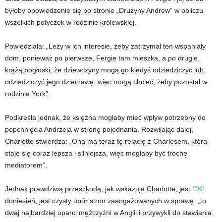
byłoby opowiedzenie się po stronie „Drużyny Andrew” w obliczu
wszelkich potyczek w rodzinie królewskiej.
Powiedziała: „Leży w ich interesie, żeby zatrzymał ten wspaniały
dom, ponieważ po pierwsze, Fergie tam mieszka, a po drugie,
krążą pogłoski, że dziewczyny mogą go kiedyś odziedziczyć lub
odziedziczyć jego dzierżawę, więc mogą chcieć, żeby pozostał w
rodzinie York”.
Podkreśla jednak, że księżna mogłaby mieć wpływ potrzebny do
popchnięcia Andrzeja w stronę pojednania. Rozwijając dalej,
Charlotte stwierdza: „Ona ma teraz tę relację z Charlesem, która
staje się coraz lepsza i silniejsza, więc mogłaby być trochę
mediatorem”.
Jednak prawdziwą przeszkodą, jak wskazuje Charlotte, jest
OK!
doniesień, jest czysty upór stron zaangażowanych w sprawę: „to
dwaj najbardziej uparci mężczyźni w Anglii i przywykli do stawiania