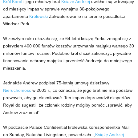
Król Karol
i jego młodszy brat
Książę Andrzej
uwikłani są w trwający
od miesięcy impas w sprawie wynajmu 30-pokojowego
apartamentu
Królewski
Zakwaterowanie na terenie posiadłości
Windsor Park.
W zeszłym roku okazało się, że 64-letni książę Yorku zmagał się z
pokryciem 400 000 funtów kosztów utrzymania majątku wartego 30
milionów funtów rocznie. Podobno król chciał zakończyć prywatne
finansowanie ochrony majątku i przenieść Andrzeja do mniejszego
mieszkania.
Jednakże Andrew podpisał 75-letnią umowę dzierżawy
Nieruchomość
w 2003 r., co oznacza, że ​​jego brat nie ma podstaw
prawnych, aby go eksmitować. Ten impas doprowadził ekspertów
Royal do sugestii, że członek rodziny mógłby pomóc „sprawić, aby
Andrew zrozumiał”.
W podcaście Palace Confidential królewska korespondentka Mail
on Sunday, Natasha Livingstone, powiedziała: „
Książę Andrzej