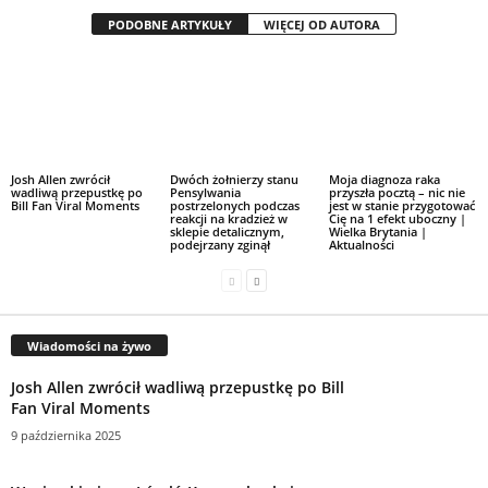
PODOBNE ARTYKUŁY
WIĘCEJ OD AUTORA
Josh Allen zwrócił
Dwóch żołnierzy stanu
Moja diagnoza raka
wadliwą przepustkę po
Pensylwania
przyszła pocztą – nic nie
Bill Fan Viral Moments
postrzelonych podczas
jest w stanie przygotować
reakcji na kradzież w
Cię na 1 efekt uboczny |
sklepie detalicznym,
Wielka Brytania |
podejrzany zginął
Aktualności
Wiadomości na żywo
Josh Allen zwrócił wadliwą przepustkę po Bill
Fan Viral Moments
9 października 2025