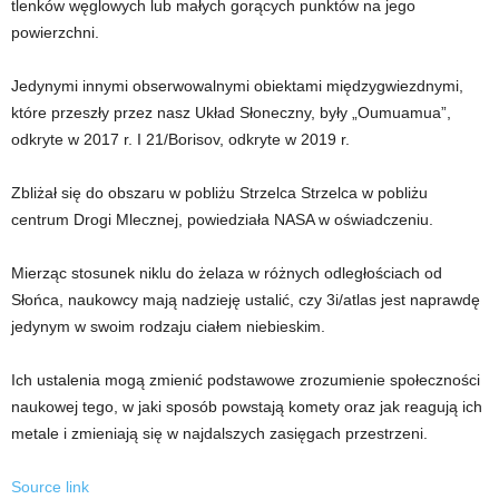
tlenków węglowych lub małych gorących punktów na jego
powierzchni.
Jedynymi innymi obserwowalnymi obiektami międzygwiezdnymi,
które przeszły przez nasz Układ Słoneczny, były „Oumuamua”,
odkryte w 2017 r. I 21/Borisov, odkryte w 2019 r.
Zbliżał się do obszaru w pobliżu Strzelca Strzelca w pobliżu
centrum Drogi Mlecznej, powiedziała NASA w oświadczeniu.
Mierząc stosunek niklu do żelaza w różnych odległościach od
Słońca, naukowcy mają nadzieję ustalić, czy 3i/atlas jest naprawdę
jedynym w swoim rodzaju ciałem niebieskim.
Ich ustalenia mogą zmienić podstawowe zrozumienie społeczności
naukowej tego, w jaki sposób powstają komety oraz jak reagują ich
metale i zmieniają się w najdalszych zasięgach przestrzeni.
Source link