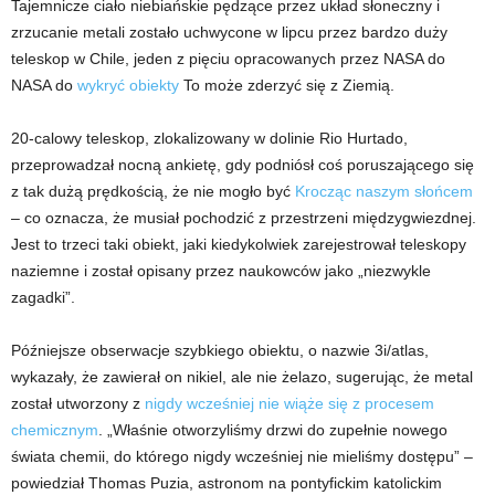
Tajemnicze ciało niebiańskie pędzące przez układ słoneczny i
zrzucanie metali zostało uchwycone w lipcu przez bardzo duży
teleskop w Chile, jeden z pięciu opracowanych przez NASA do
NASA do
wykryć obiekty
To może zderzyć się z Ziemią.
20-calowy teleskop, zlokalizowany w dolinie Rio Hurtado,
przeprowadzał nocną ankietę, gdy podniósł coś poruszającego się
z tak dużą prędkością, że nie mogło być
Krocząc naszym słońcem
– co oznacza, że ​​musiał pochodzić z przestrzeni międzygwiezdnej.
Jest to trzeci taki obiekt, jaki kiedykolwiek zarejestrował teleskopy
naziemne i został opisany przez naukowców jako „niezwykle
zagadki”.
Późniejsze obserwacje szybkiego obiektu, o nazwie 3i/atlas,
wykazały, że zawierał on nikiel, ale nie żelazo, sugerując, że metal
został utworzony z
nigdy wcześniej nie wiąże się z procesem
chemicznym
. „Właśnie otworzyliśmy drzwi do zupełnie nowego
świata chemii, do którego nigdy wcześniej nie mieliśmy dostępu” –
powiedział Thomas Puzia, astronom na pontyfickim katolickim