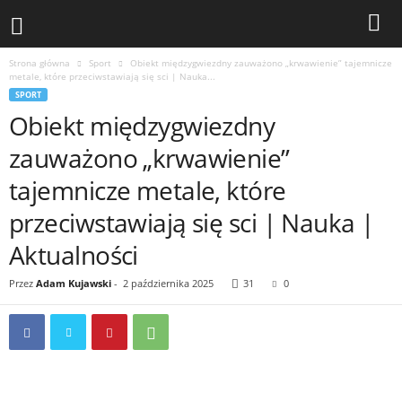
Strona główna
Sport
Obiekt międzygwiezdny zauważono „krwawienie” tajemnicze
metale, które przeciwstawiają się sci | Nauka...
SPORT
Obiekt międzygwiezdny
zauważono „krwawienie”
tajemnicze metale, które
przeciwstawiają się sci | Nauka |
Aktualności
Przez
Adam Kujawski
-
2 października 2025
31
0