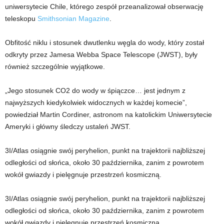
uniwersytecie Chile, którego zespół przeanalizował obserwację
teleskopu
Smithsonian Magazine
.
Obfitość niklu i stosunek dwutlenku węgla do wody, który został
odkryty przez Jamesa Webba Space Telescope (JWST), były
również szczególnie wyjątkowe.
„Jego stosunek CO2 do wody w śpiączce… jest jednym z
najwyższych kiedykolwiek widocznych w każdej komecie”,
powiedział Martin Cordiner, astronom na katolickim Uniwersytecie
Ameryki i główny śledczy ustaleń JWST.
3I/Atlas osiągnie swój peryhelion, punkt na trajektorii najbliższej
odległości od słońca, około 30 października, zanim z powrotem
wokół gwiazdy i pielęgnuje przestrzeń kosmiczną.
3I/Atlas osiągnie swój peryhelion, punkt na trajektorii najbliższej
odległości od słońca, około 30 października, zanim z powrotem
wokół gwiazdy i pielęgnuje przestrzeń kosmiczną.