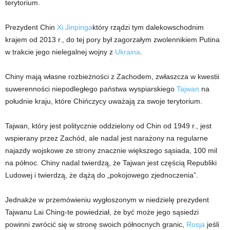
terytorium.
Prezydent Chin
Xi Jinpinga
który rządzi tym dalekowschodnim
krajem od 2013 r., do tej pory był zagorzałym zwolennikiem Putina
w trakcie jego nielegalnej wojny z
Ukraina
.
Chiny mają własne rozbieżności z Zachodem, zwłaszcza w kwestii
suwerenności niepodległego państwa wyspiarskiego
Tajwan
na
południe kraju, które Chińczycy uważają za swoje terytorium.
Tajwan, który jest politycznie oddzielony od Chin od 1949 r., jest
wspierany przez Zachód, ale nadal jest narażony na regularne
najazdy wojskowe ze strony znacznie większego sąsiada, 100 mil
na północ. Chiny nadal twierdzą, że Tajwan jest częścią Republiki
Ludowej i twierdzą, że dążą do „pokojowego zjednoczenia”.
Jednakże w przemówieniu wygłoszonym w niedzielę prezydent
Tajwanu Lai Ching-te powiedział, że być może jego sąsiedzi
powinni zwrócić się w stronę swoich północnych granic,
Rosja
jeśli