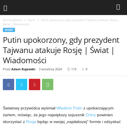
Strona główna
Sport
Putin upokorzony, gdy prezydent Tajwanu atakuje Rosję |
Świat | Wiadomości
SPORT
Putin upokorzony, gdy prezydent
Tajwanu atakuje Rosję | Świat |
Wiadomości
Przez
Adam Kujawski
-
3 września 2024
119
0
Światowy przywódca wyśmiał
Władimir Putin
z upokarzającym
żartem, mówiąc, że jego największy sojusznik
Chiny
powinien
skorzystać z
Rosja
będąc w swojej „najsłabszej” formie i odzyskać