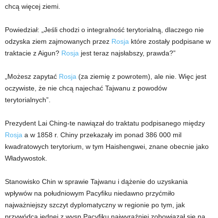
chcą więcej ziemi.
Powiedział: „Jeśli chodzi o integralność terytorialną, dlaczego nie
odzyska ziem zajmowanych przez
Rosja
które zostały podpisane w
traktacie z Aigun?
Rosja
jest teraz najsłabszy, prawda?”
„Możesz zapytać
Rosja
(za ziemię z powrotem), ale nie. Więc jest
oczywiste, że nie chcą najechać Tajwanu z powodów
terytorialnych”.
Prezydent Lai Ching-te nawiązał do traktatu podpisanego między
Rosja
a w 1858 r. Chiny przekazały im ponad 386 000 mil
kwadratowych terytorium, w tym Haishengwei, znane obecnie jako
Władywostok.
Stanowisko Chin w sprawie Tajwanu i dążenie do uzyskania
wpływów na południowym Pacyfiku niedawno przyćmiło
najważniejszy szczyt dyplomatyczny w regionie po tym, jak
przywódca jednej z wysp Pacyfiku najwyraźniej zobowiązał się na