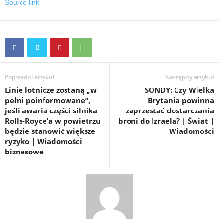
Source link
Poprzedni artykuł
Następny artykuł
Linie lotnicze zostaną „w
SONDY: Czy Wielka
pełni poinformowane”,
Brytania powinna
jeśli awaria części silnika
zaprzestać dostarczania
Rolls-Royce’a w powietrzu
broni do Izraela? | Świat |
będzie stanowić większe
Wiadomości
ryzyko | Wiadomości
biznesowe