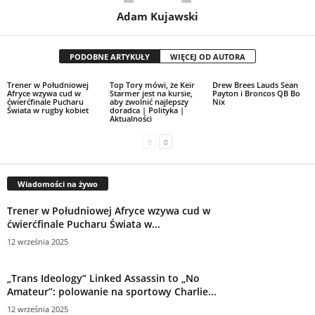
Adam Kujawski
PODOBNE ARTYKUŁY
WIĘCEJ OD AUTORA
Trener w Południowej
Top Tory mówi, że Keir
Drew Brees Lauds Sean
Afryce wzywa cud w
Starmer jest na kursie,
Payton i Broncos QB Bo
ćwierćfinale Pucharu
aby zwolnić najlepszy
Nix
Świata w rugby kobiet
doradca | Polityka |
Aktualności
Wiadomości na żywo
Trener w Południowej Afryce wzywa cud w
ćwierćfinale Pucharu Świata w...
12 września 2025
„Trans Ideology” Linked Assassin to „No
Amateur”: polowanie na sportowy Charlie...
12 września 2025