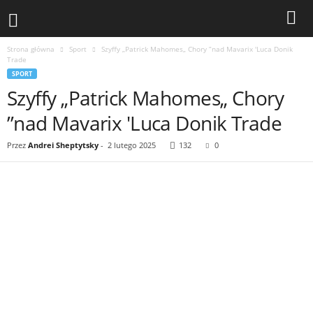
Strona główna
Sport
Szyffy „Patrick Mahomes„ Chory ”nad Mavarix 'Luca Donik
Trade
SPORT
Szyffy „Patrick Mahomes„ Chory
”nad Mavarix 'Luca Donik Trade
Przez
Andrei Sheptytsky
-
2 lutego 2025
132
0