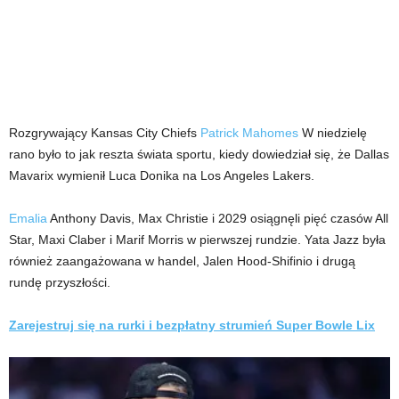
Rozgrywający Kansas City Chiefs
Patrick Mahomes
W niedzielę
rano było to jak reszta świata sportu, kiedy dowiedział się, że Dallas
Mavarix wymienił Luca Donika na Los Angeles Lakers.
Emalia
Anthony Davis, Max Christie i 2029 osiągnęli pięć czasów All
Star, Maxi Claber i Marif Morris w pierwszej rundzie. Yata Jazz była
również zaangażowana w handel, Jalen Hood-Shifinio i drugą
rundę przyszłości.
Zarejestruj się na rurki i bezpłatny strumień Super Bowle Lix