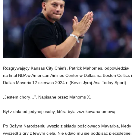
Rozgrywający Kansas City Chiefs, Patrick Mahomes, odpowiedział
na finał NBA w American Airlines Center w Dallas na Boston Celtics i
Dallas Maverix 12 czerwca 2024 r.
(Kevin Jyraj-Asa Today Sport)
„Jestem chory…”. Napisane przez Mahoms X.
Był z dala od jedynej osoby, która była zszokowana umową.
Po Bożym Narodzeniu wyszło z składu pościowego Mavarixa, kiedy
wyszedł z gry z lewym cielą. Nie udało mu się podpisać pięcioletniej