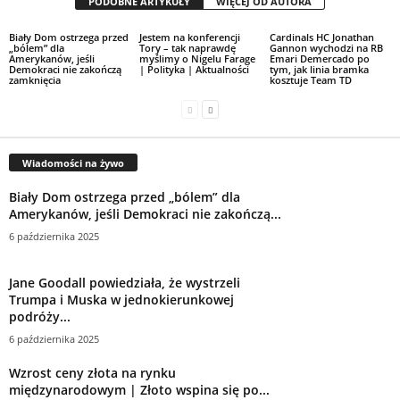
PODOBNE ARTYKUŁY
WIĘCEJ OD AUTORA
Biały Dom ostrzega przed
Jestem na konferencji
Cardinals HC Jonathan
„bólem” dla
Tory – tak naprawdę
Gannon wychodzi na RB
Amerykanów, jeśli
myślimy o Nigelu Farage
Emari Demercado po
Demokraci nie zakończą
| Polityka | Aktualności
tym, jak linia bramka
zamknięcia
kosztuje Team TD
Wiadomości na żywo
Biały Dom ostrzega przed „bólem” dla
Amerykanów, jeśli Demokraci nie zakończą...
6 października 2025
Jane Goodall powiedziała, że ​​wystrzeli
Trumpa i Muska w jednokierunkowej
podróży...
6 października 2025
Wzrost ceny złota na rynku
międzynarodowym | Złoto wspina się po...