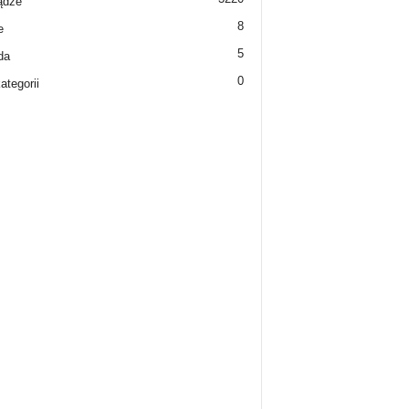
ądze
8
e
5
da
0
ategorii