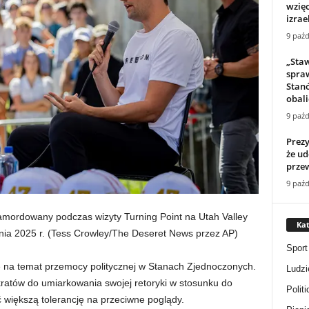
wzięc
izrae
9 paźd
„Staw
spra
Stan
obalić
9 paźd
Prezy
że ud
prze
9 paźd
zamordowany podczas wizyty Turning Point na Utah Valley
Kat
ia 2025 r.
(Tess Crowley/The Deseret News przez AP)
Sport
ę na temat przemocy politycznej w Stanach Zjednoczonych.
Ludzi
ratów do umiarkowania swojej retoryki w stosunku do
Politi
ć większą tolerancję na przeciwne poglądy.