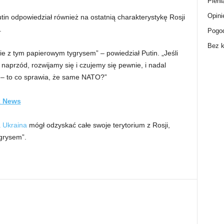
Pieni
Opini
tin odpowiedział również na ostatnią charakterystykę Rosji
.
Pogo
Bez k
e z tym papierowym tygrysem” – powiedział Putin. „Jeśli
aprzód, rozwijamy się i czujemy się pewnie, i nadal
 to co sprawia, że ​​same NATO?”
ox News
 Ukraina
mógł odzyskać całe swoje terytorium z Rosji,
grysem”.