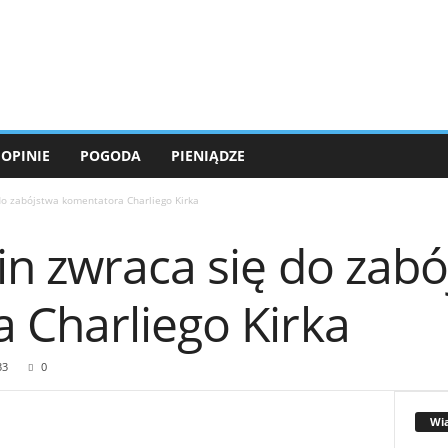
OPINIE
POGODA
PIENIĄDZE
do zabójstwa komentatora Charliego Kirka
in zwraca się do zab
 Charliego Kirka
33
0
Wi