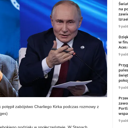
Świa
na p
zawie
Izrae
9 paźd
Dzięk
w fi
Aces
9 paźd
Przyg
pales
świę
pokoj
9 paźd
Prze
zawo
k potępił zabójstwo Charliego Kirka podczas rozmowy z
Portl
wspar
ges)
9 paźd
 głębokiego podziału w społeczeństwie. W Stanach