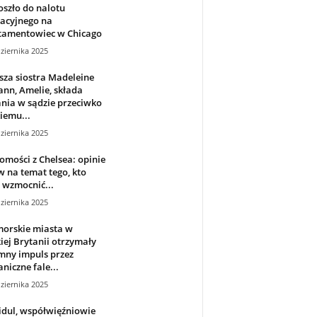
oszło do nalotu
acyjnego na
tamentowiec w Chicago
ziernika 2025
za siostra Madeleine
nn, Amelie, składa
nia w sądzie przeciwko
iemu...
ziernika 2025
mości z Chelsea: opinie
 na temat tego, kto
 wzmocnić...
ziernika 2025
orskie miasta w
iej Brytanii otrzymały
mny impuls przez
niczne fale...
ziernika 2025
idul, współwięźniowie