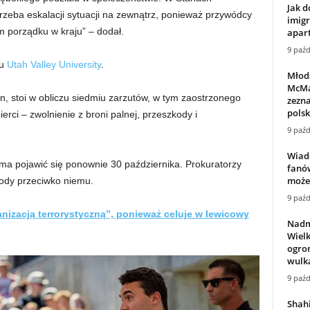
Jak d
trzeba eskalacji sytuacji na zewnątrz, ponieważ przywódcy
imigr
m porządku w kraju” – dodał.
apar
9 paźd
iu
Utah Valley University
.
Młods
McMa
, stoi w obliczu siedmiu zarzutów, w tym zaostrzonego
zezna
polsk
erci – zwolnienie z broni palnej, przeszkody i
9 paźd
Wiado
 ma pojawić się ponownie 30 października. Prokuratorzy
fanów
może
wody przeciwko niemu.
9 paźd
anizacją terrorystyczną”, ponieważ celuje w lewicowy
Nadm
Wielk
ogro
wulka
9 paźd
Shah