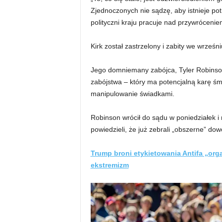
Zjednoczonych nie sądzę, aby istnieje po
polityczni kraju pracuje nad przywrócenie
Kirk został zastrzelony i zabity we wrześn
Jego domniemany zabójca, Tyler Robinson
zabójstwa – który ma potencjalną karę śmi
manipulowanie świadkami.
Robinson wrócił do sądu w poniedziałek i
powiedzieli, że już zebrali „obszerne” do
Trump broni etykietowania Antifa „org
ekstremizm