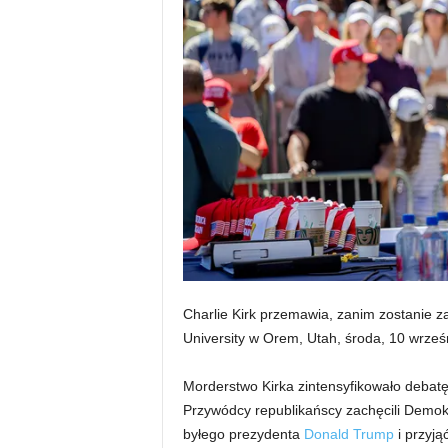
Charlie Kirk przemawia, zanim zostanie 
University w Orem, Utah, środa, 10 wrześn
Morderstwo Kirka zintensyfikowało debat
Przywódcy republikańscy zachęcili Demok
byłego prezydenta
Donald Trump
i przyją