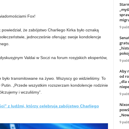
Star
„myśl
spra
 wiadomościami Fox!
migra
9 paźd
powiedział, że zabójstwo Charliego Kirka było oznaką
ołeczeństwie, jednocześnie oferując swoje kondolencje
Sena
grat
nego.
„hist
poko
dyskusyjnym Valdai w Soczi na forum rosyjskich ekspertów,
9 paźd
Aby n
od r
e było transmitowane na żywo. Wszyscy go widzieliśmy. To
„dla 
 Putin. „Przede wszystkim rozszerzam kondolencje rodzinie
niep
ółczujemy i wczuliśmy”.
9 paźd
Nixon
ści” z ludźmi, którzy celebrują zabójstwo Charliego
powś
„Now
9 paźd