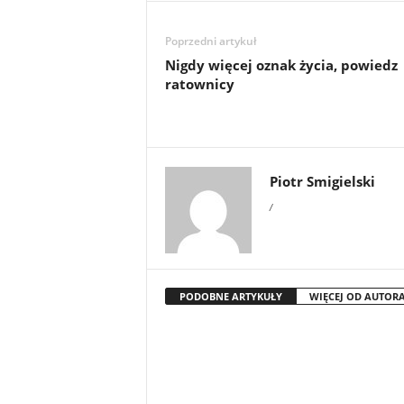
Poprzedni artykuł
Nigdy więcej oznak życia, powiedz
ratownicy
Piotr Smigielski
/
PODOBNE ARTYKUŁY
WIĘCEJ OD AUTOR