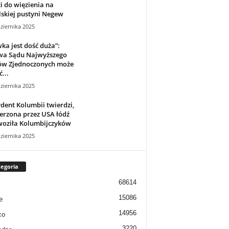
i do więzienia na
lskiej pustyni Negew
ziernika 2025
ka jest dość duża”:
wa Sądu Najwyższego
ów Zjednoczonych może
...
ziernika 2025
dent Kolumbii twierdzi,
erzona przez USA łódź
woziła Kolumbijczyków
ziernika 2025
egoria
68614
15086
e
14956
co
3220