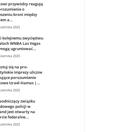
towi przywódcy reagują
orozumienie o
szeniu broni między
lem a...
ziernika 2025
i kolejnemu zwycięstwu
nałach WNBA Las Vegas
 mogą ugruntować...
ziernika 2025
otuj się na pro-
tyńskie imprezy uliczne
tujące porozumienie
owe Izrael-Hamas |...
ziernika 2025
wodniczący związku
dowego policji w
and jest otwarty na
cie federalne...
ziernika 2025