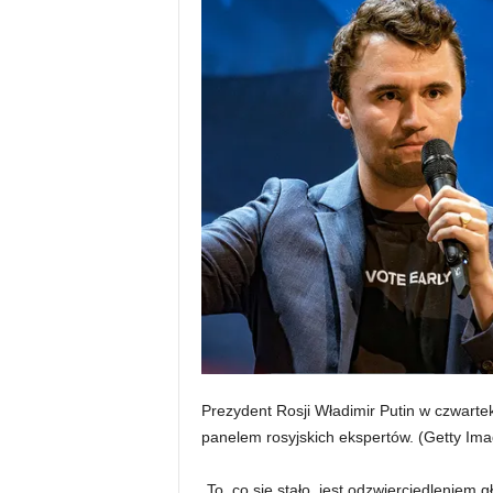
Prezydent Rosji Władimir Putin w czwarte
panelem rosyjskich ekspertów.
(Getty Ima
„To, co się stało, jest odzwierciedleniem