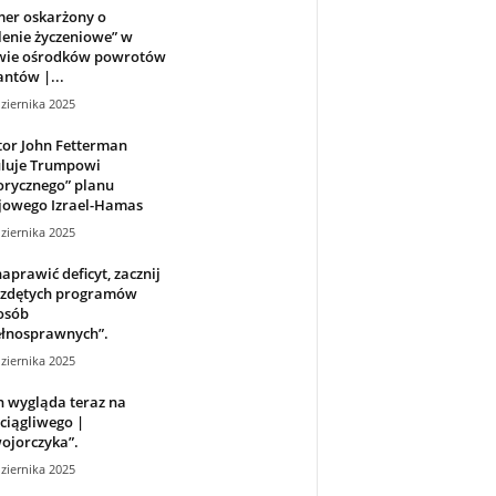
mer oskarżony o
enie życzeniowe” w
wie ośrodków powrotów
ntów |...
ziernika 2025
tor John Fetterman
uluje Trumpowi
orycznego” planu
jowego Izrael-Hamas
ziernika 2025
aprawić deficyt, zacznij
ozdętych programów
osób
ełnosprawnych”.
ziernika 2025
 wygląda teraz na
ciągliwego |
ojorczyka”.
ziernika 2025