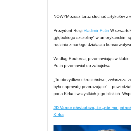
NOWY
Możesz teraz słuchać artykułów z
Prezydent Rosji
Vladimir Putin
W czwartek 
„głębokiego szczeliny” w amerykańskim sp
rodzinie zmarłego działacza konserwatyw
Według Reutersa, przemawiając w klubie 
Putin przemawiał do zabójstwa.
„To obrzydliwe okrucieństwo, zwłaszcza ż
było naprawdę przerażające” – powiedział
pana Kirka i wszystkich jego bliskich. Wsp
JD Vance oświadcza, że ​​„nie ma jedno
Kirka