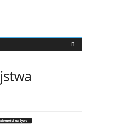
ójstwa
adomości na żywo