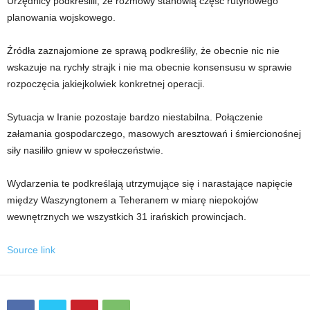
Urzędnicy podkreślili, że rozmowy stanowią część rutynowego
planowania wojskowego.
Źródła zaznajomione ze sprawą podkreśliły, że obecnie nic nie
wskazuje na rychły strajk i nie ma obecnie konsensusu w sprawie
rozpoczęcia jakiejkolwiek konkretnej operacji.
Sytuacja w Iranie pozostaje bardzo niestabilna. Połączenie
załamania gospodarczego, masowych aresztowań i śmiercionośnej
siły nasiliło gniew w społeczeństwie.
Wydarzenia te podkreślają utrzymujące się i narastające napięcie
między Waszyngtonem a Teheranem w miarę niepokojów
wewnętrznych we wszystkich 31 irańskich prowincjach.
Source link