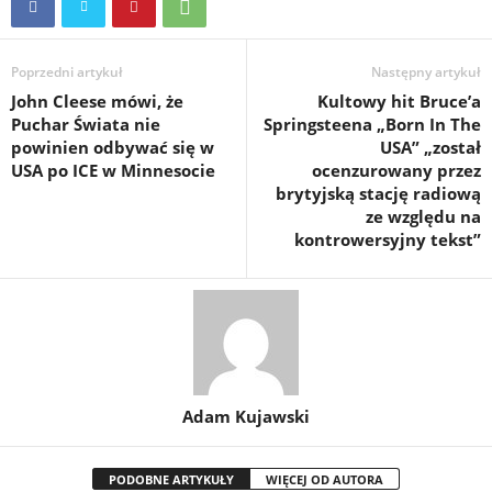
Poprzedni artykuł
Następny artykuł
John Cleese mówi, że
Kultowy hit Bruce’a
Puchar Świata nie
Springsteena „Born In The
powinien odbywać się w
USA” „został
USA po ICE w Minnesocie
ocenzurowany przez
brytyjską stację radiową
ze względu na
kontrowersyjny tekst”
Adam Kujawski
PODOBNE ARTYKUŁY
WIĘCEJ OD AUTORA