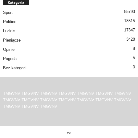
Kategoria
85793
Sport
18515
Politico
17347
Ludzie
3428
Pieniądze
8
Opinie
5
Pogoda
0
Bez kategorii
TMGVNV
TMGVNV
TMGVNV
TMGVNV
TMGVNV
TMGVNV
TMGVNV
TMGVNV
TMGVNV
TMGVNV
TMGVNV
TMGVNV
TMGVNV
TMGVNV
TMGVNV
TMGVNV
TMGVNV
rss