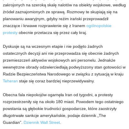
zakrojonych na szeroką skalę nalotów na obiekty wojskowe, według
źródeł zaznajomionych ze sprawą. Rozmowy te skupiają się na
planowaniu awaryjnym, gdyby reżim irański przeprowadził
znaczące i krwawe rozprawienie się z Iranem
ogólnopolskie
protesty
obecnie przetacza się przez cały kraj.
Dyskusje są na wczesnym etapie i nie podjęto żadnych
ostatecznych decyzji ani nie przeprowadza się obecnie żadnych
przemieszczeń aktywów wojskowych ani personelu. Jednakże
wewnętrzne obrady odzwierciedlają podwyższony stan gotowości w
Radzie Bezpieczeństwa Narodowego w związku z sytuacją w kraju
Teheran
staje się coraz bardziej nieprzewidywalny.
Obecna fala niepokojów ogarnęła Iran od tygodni, a protesty
rozprzestrzeniły się na około 180 miast. Powodem tego ostatniego
powstania są głębokie trudności gospodarcze, które zaostrzyły
długotrwałe sankcje amerykańskie, podaje dziennik „The
Guardian”.
Dziennik Wall Street
.