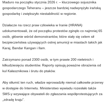
Maduro na początku stycznia 2026 r. – kluczowego sojusznika
gospodarczego Teheranu – jeszcze bardziej nadwyrężyło irańską
gospodarkę i zwiększyło niestabilność w regionie.
Działacze na rzecz praw człowieka w Iranie (HRANA)
udokumentowali, że od początku protestów zginęło co najmniej 65
osób, głównie wśród demonstrantów, które stały się celem sił
bezpieczeństwa używających ostrej amunicji w miastach takich jak
Karaj, Bandar Kangan i Ilam.
Zatrzymano ponad 2300 osób, w tym prawie 200 nieletnich i
kilkudziesięciu studentów. Raporty opisują poważne obrażenia od
kul Kałasznikowa i śrutu do ptaków.
Aby stłumić ten ruch, władze wprowadziły niemal całkowite przerwy
w dostępie do Internetu. Ministerstwo wywiadu rozesłało także
SMS-y wzywające obywateli do zgłaszania współprotestujących za
„zdradę kraju”.