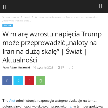
Strona główna
Sport
W miarę wzrostu napięcia Trump może przeprowadzić
„naloty na Iran na dużą...
SPORT
W miarę wzrostu napięcia Trump
może przeprowadzić „naloty na
Iran na dużą skalę” | Świat |
Aktualności
Przez
Adam Kujawski
-
10 stycznia 2026
37
0
The
Atut
administracja rozpoczęła wstępne dyskusje na temat
potencjalnych opcji wojskowych przeciwko
Iran
w tym perspektywa