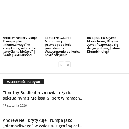
Andrew Neil krytykuje
Żołnierze Gwardii
RB Lipsk 1:0 Bayern
Trumpa jako
Narodowej
Monachium, Blog na
„niemożliwego” w
prawdopodobnie
żywo: Rozpoczęła się
związku z groźbą ceł –
pozostaną w
druga połowa; Joshua
„zmyśla na bieżąco” |
Waszyngtonie do końca
Kimmich uległ
Świat | Aktualności
roku: oficjalnie
Wiadomości na żywo
Timothy Busfield rozmawia o życiu
seksualnym z Melissą Gilbert w ramach...
17 stycznia 2026
Andrew Neil krytykuje Trumpa jako
„niemożliwego” w związku z groźbą ceł...