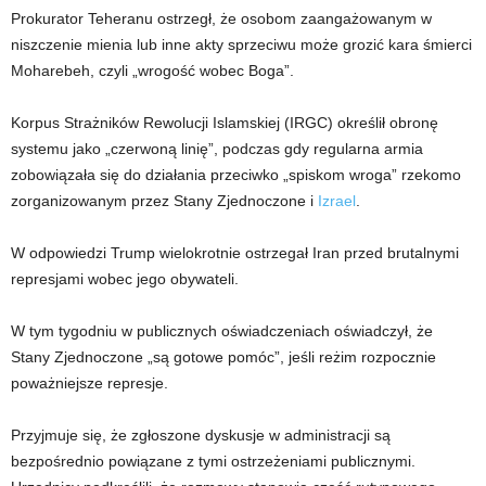
Prokurator Teheranu ostrzegł, że osobom zaangażowanym w
niszczenie mienia lub inne akty sprzeciwu może grozić kara śmierci
Moharebeh, czyli „wrogość wobec Boga”.
Korpus Strażników Rewolucji Islamskiej (IRGC) określił obronę
systemu jako „czerwoną linię”, podczas gdy regularna armia
zobowiązała się do działania przeciwko „spiskom wroga” rzekomo
zorganizowanym przez Stany Zjednoczone i
Izrael
.
W odpowiedzi Trump wielokrotnie ostrzegał Iran przed brutalnymi
represjami wobec jego obywateli.
W tym tygodniu w publicznych oświadczeniach oświadczył, że
Stany Zjednoczone „są gotowe pomóc”, jeśli reżim rozpocznie
poważniejsze represje.
Przyjmuje się, że zgłoszone dyskusje w administracji są
bezpośrednio powiązane z tymi ostrzeżeniami publicznymi.