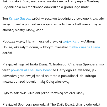
Jak podało źródło, niedawna wizyta księcia Harry’ego w Wielkiej
Brytanii dała mu możliwość odwiedzenia grobu jego matki.
Ten
Książę Sussex
wrócił w zeszłym tygodniu do swojego kraju, aby
wziąć udział w pogrzebie swojego wuja Roberta Fellowesa, męża
starszej siostry Diany, Jane.
Podczas wizyty Harry mieszkał u swojej
wujek Karol
w Althorp
House, okazałym domu, w którym mieszkał
matka księżna Diana
dorósł.
Przyjaciel i sąsiad brata Diany, 9. hrabiego, Charlesa Spencera, ma
teraz
powiedział The Daily Beast
że Harry’ego zauważono, jak
odwiedza grób swojej matki na terenie posiadłości, do którego
można dotrzeć jedynie małą łódką wiosłową.
Było to zaledwie kilka dni przed rocznicą śmierci Diany.
Przyjaciel Spencera powiedział The Daily Beast: „Harry odwiedził