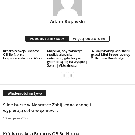
Adam Kujawski
PODOBNE ARTYKUŁY
WIĘCEJ OD AUTORA
Krótka reakcja Broncos
Majorka, aby zobaczyć
🔥 Najmłodszy w historii
QB Bo Nix na
rzadkie zjawisko
gracz! Mini-Kroos tworzy
bezpieczeństwo vs. 49ers
naturalne, gdy turyści
2. Historia Bundesligi
gromadzą się na wyspie |
Świat | Aktualności
Wiadomości na żywo
Silne burze w Nebrasce Zabij jedną osobę i
wypierają setki więźniów...
10 sierpnia 2025
Krótka reakcja Broncos QB Bo Nix na