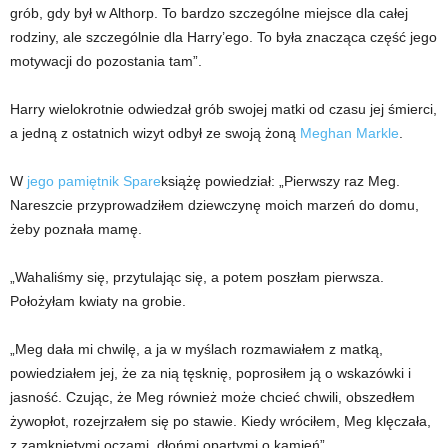
grób, gdy był w Althorp. To bardzo szczególne miejsce dla całej
rodziny, ale szczególnie dla Harry’ego. To była znacząca część jego
motywacji do pozostania tam”.
Harry wielokrotnie odwiedzał grób swojej matki od czasu jej śmierci,
a jedną z ostatnich wizyt odbył ze swoją żoną
Meghan Markle
.
W
jego pamiętnik Spare
książę powiedział: „Pierwszy raz Meg.
Nareszcie przyprowadziłem dziewczynę moich marzeń do domu,
żeby poznała mamę.
„Wahaliśmy się, przytulając się, a potem poszłam pierwsza.
Położyłam kwiaty na grobie.
„Meg dała mi chwilę, a ja w myślach rozmawiałem z matką,
powiedziałem jej, że za nią tęsknię, poprosiłem ją o wskazówki i
jasność. Czując, że Meg również może chcieć chwili, obszedłem
żywopłot, rozejrzałem się po stawie. Kiedy wróciłem, Meg klęczała,
z zamkniętymi oczami, dłońmi opartymi o kamień”.