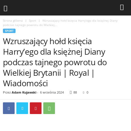
Strona główna
Sport
Wzruszający hołd księcia Harry’ego dla księżnej Diany
podczas tajnego powrotu do Wielkiej...
SPORT
Wzruszający hołd księcia
Harry’ego dla księżnej Diany
podczas tajnego powrotu do
Wielkiej Brytanii | Royal |
Wiadomości
Przez
Adam Kujawski
-
6 września 2024
88
0