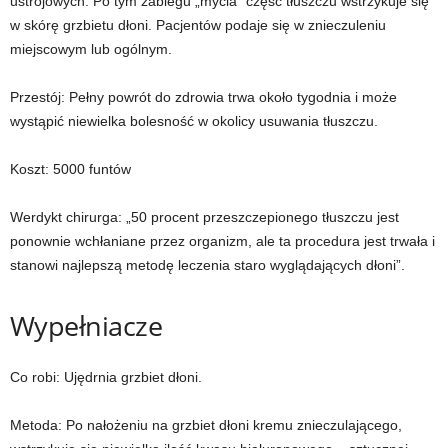
ustrojowych. Po tym zabiegu „mycia” część tłuszczu wstrzykuje się
w skórę grzbietu dłoni. Pacjentów podaje się w znieczuleniu
miejscowym lub ogólnym.
Przestój:
Pełny powrót do zdrowia trwa około tygodnia i może
wystąpić niewielka bolesność w okolicy usuwania tłuszczu.
Koszt:
5000 funtów
Werdykt chirurga:
„50 procent przeszczepionego tłuszczu jest
ponownie wchłaniane przez organizm, ale ta procedura jest trwała i
stanowi najlepszą metodę leczenia staro wyglądających dłoni”.
Wypełniacze
Co robi:
Ujędrnia grzbiet dłoni.
Metoda:
Po nałożeniu na grzbiet dłoni kremu znieczulającego,