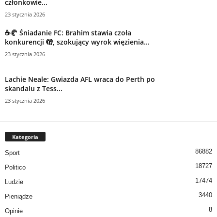
członkowie...
23 stycznia 2026
☕️🥐 Śniadanie FC: Brahim stawia czoła
konkurencji 🫣, szokujący wyrok więzienia...
23 stycznia 2026
Lachie Neale: Gwiazda AFL wraca do Perth po
skandalu z Tess...
23 stycznia 2026
Kategoria
86882
Sport
18727
Politico
17474
Ludzie
3440
Pieniądze
8
Opinie