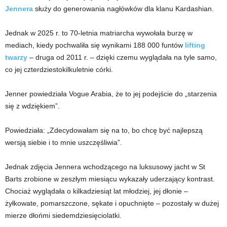
Jennera
służy do generowania nagłówków dla klanu Kardashian.
Jednak w 2025 r. to 70-letnia matriarcha wywołała burzę w
mediach, kiedy pochwaliła się wynikami 188 000 funtów
lifting
twarzy
– druga od 2011 r. – dzięki czemu wyglądała na tyle samo,
co jej czterdziestokilkuletnie córki.
Jenner powiedziała Vogue Arabia, że ​​to jej podejście do „starzenia
się z wdziękiem”.
Powiedziała: „Zdecydowałam się na to, bo chcę być najlepszą
wersją siebie i to mnie uszczęśliwia”.
Jednak zdjęcia Jennera wchodzącego na luksusowy jacht w St
Barts zrobione w zeszłym miesiącu wykazały uderzający kontrast.
Chociaż wyglądała o kilkadziesiąt lat młodziej, jej dłonie –
żyłkowate, pomarszczone, sękate i opuchnięte – pozostały w dużej
mierze dłońmi siedemdziesięciolatki.