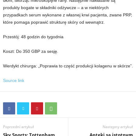
dłoni, tworząc mikroskopijne rany. Następnie nakładane są
produkty bogate w składniki odżywcze – a w niektórych
przypadkach serum wykonane z własnej krwi pacjenta, zwane PRP,
które pomaga poprawić strukturę skóry od wewnątrz.
Przestój:
48 godzin do tygodnia
Koszt:
Do 350 GBP za sesję.
Werdykt chirurga:
„Poprawia to część produkcji kolagenu w skórze”.
Source link
Poprzedni artykuł
Następny artykuł
Sky Sports: Tottenham
Apteki są istotnym