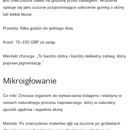
jest znieczulona nawet na godzinę przed zabiegiem. Wrażenia
opisuje się jako uczucie przypominające uderzenie gumką o skórę
lub lekkie kłucie.
Przestój:
Kilka godzin do jednego dnia.
Koszt:
75–150 GBP za sesję.
Werdykt chirurga:
„To bardzo dobry i bardzo delikatny zabieg, który
poprawi pigmentację.”
Mikroigłowanie
Co robi:
Zmusza organizm do wytwarzania kolagenu i elastyny ​​w
ramach naturalnego procesu naprawczego, który w naturalny
sposób ujędrnia i wypełnia skórę.
Metoda:
Po znieczuleniu maleńkie igły są toczone po grzbietach