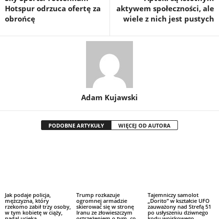
Hotspur odrzuca ofertę za
aktywem społeczności, ale
obrońcę
wiele z nich jest pustych
Adam Kujawski
PODOBNE ARTYKUŁY
WIĘCEJ OD AUTORA
Jak podaje policja,
Trump rozkazuje
Tajemniczy samolot
mężczyzna, który
ogromnej armadzie
„Dorito” w kształcie UFO
rzekomo zabił trzy osoby,
skierować się w stronę
zauważony nad Strefą 51
w tym kobietę w ciąży,
Iranu ze złowieszczym
po usłyszeniu dziwnego
nadal ucieka
ostrzeżeniem o tym, co
kodu wojskowego