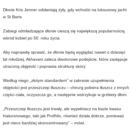
Dłonie Kris Jenner odsłaniają żyły, gdy wchodzi na luksusowy jacht
w St Barts
Zabiegi odmładzające dłonie cieszą się największą popularnością
wśród kobiet po 50. roku życia.
Aby naprawdę sprawić, że dłonie będą wyglądać nawet o dziesięć
lat młodziej, Akhavani zaleca dwutorowe podejście, które zastępuje
utraconą objętość i poprawia strukturę skóry.
Według niego „złotym standardem” w zakresie uzupełnienia
objętości jest przeszczep tłuszczu – chirurg pobiera tłuszcz z innych
części ciała, oczyszcza go, a następnie wstrzykuje w grzbiety dłoni.
„Przeszczep tłuszczu jest trwały, ale wypełniacz na bazie kwasu
hialuronowego, taki jak Profhilo, również działa dobrze, ponieważ
jest nieco bardziej skoncentrowany” – mówi.