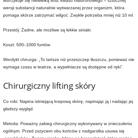
wstrzykuje się niewielką ilość kwasu hialuronowego – sztucznej
wersji substancji naturalnie wytwarzanej przez organizm, która
pomaga skórze zatrzymać wilgoć. Zwykle potrzeba mniej niż 10 ml.
Przestój:
Żadne, ale możliwe są lekkie siniaki.
Koszt:
500–1000 funtów
Werdykt chirurga:
„To tańsze niż przeszczep tłuszczu, ponieważ nie
wymaga czasu w teatrze, a wypełniacze są dostępne od ręki”.
Chirurgiczny lifting skóry
Co robi:
Napina istniejącą krepową skórę, napinając ją i nadając jej
gładszy wygląd.
Metoda:
Poważny zabieg chirurgiczny wykonywany w znieczuleniu
ogólnym. Przed zszyciem obu końców z nadgarstka usuwa się