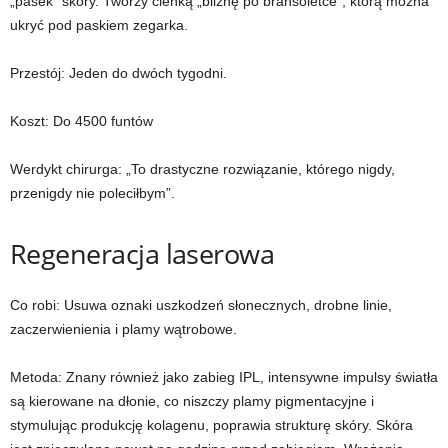
„pasek” skóry. Tworzy cienką „bliznę po bransoletce”, którą można
ukryć pod paskiem zegarka.
Przestój:
Jeden do dwóch tygodni.
Koszt:
Do 4500 funtów
Werdykt chirurga:
„To drastyczne rozwiązanie, którego nigdy,
przenigdy nie poleciłbym”.
Regeneracja laserowa
Co robi:
Usuwa oznaki uszkodzeń słonecznych, drobne linie,
zaczerwienienia i plamy wątrobowe.
Metoda:
Znany również jako zabieg IPL, intensywne impulsy światła
są kierowane na dłonie, co niszczy plamy pigmentacyjne i
stymulując produkcję kolagenu, poprawia strukturę skóry. Skóra