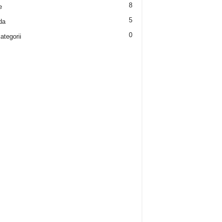
8
e
5
da
0
ategorii