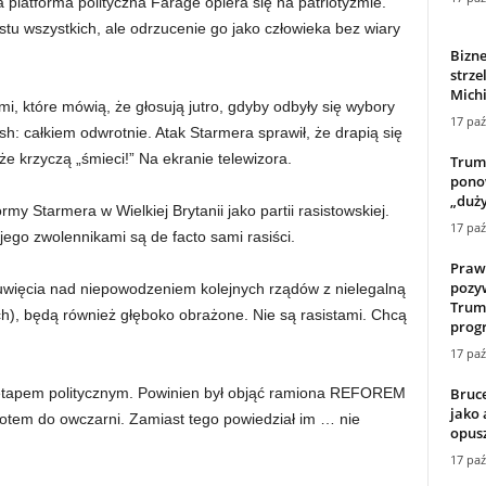
a platforma polityczna Farage opiera się na patriotyzmie.
stu wszystkich, ale odrzucenie go jako człowieka bez wiary
Bizn
strz
Mich
i, które mówią, że głosują jutro, gdyby odbyły się wybory
17 paź
sh: całkiem odwrotnie. Atak Starmera sprawił, że drapią się
e krzyczą „śmieci!” Na ekranie telewizora.
Trump
pono
„duży
y Starmera w Wielkiej Brytanii jako partii rasistowskiej.
17 paź
jego zwolennikami są de facto sami rasiści.
Praw
pozy
 uwięcia nad niepowodzeniem kolejnych rządów z nielegalną
Trum
ch), będą również głęboko obrażone. Nie są rasistami. Chcą
progr
17 paź
Bruce
tapem politycznym. Powinien był objąć ramiona REFOREM
jako 
rotem do owczarni. Zamiast tego powiedział im … nie
opus
17 paź