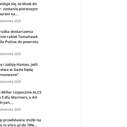
iduje się, że Musk do
r. zostanie pierwszym
nerem na...
dziernika 2025
roźba dostarczenia
inie rakiet Tomahawk
iła Putina do powrotu
dziernika 2025
ę i zabiję Hamas, jeśli
jstwa w Gazie będą
ynuowane”
dziernika 2025
 Miller rozpocznie ALCS
5 dla Mariners, a All-
Bryan...
dziernika 2025
 przedstawia zniżki na
do in vitro aż do 79%...