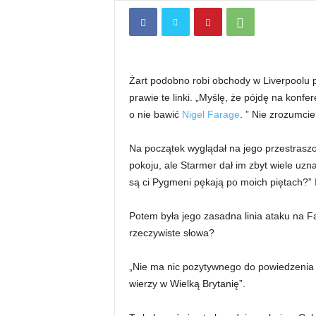
Żart podobno robi obchody w Liverpoolu 
prawie te linki. „Myślę, że pójdę na konf
o nie bawić
Nigel Farage
. ” Nie zrozumcie
Na początek wyglądał na jego przestraszo
pokoju, ale Starmer dał im zbyt wiele uzn
są ci Pygmeni pękają po moich piętach?” I
Potem była jego zasadna linia ataku na Fa
rzeczywiste słowa?
„Nie ma nic pozytywnego do powiedzenia na
wierzy w Wielką Brytanię”.