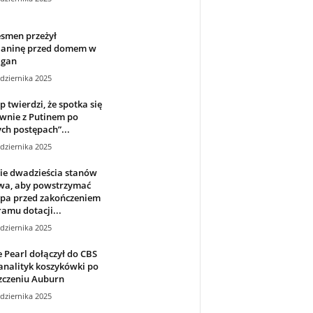
esmen przeżył
elaninę przed domem w
igan
dziernika 2025
 twierdzi, że spotka się
wnie z Putinem po
ch postępach”...
dziernika 2025
ie dwadzieścia stanów
wa, aby powstrzymać
pa przed zakończeniem
amu dotacji...
dziernika 2025
 Pearl dołączył do CBS
analityk koszykówki po
zczeniu Auburn
dziernika 2025