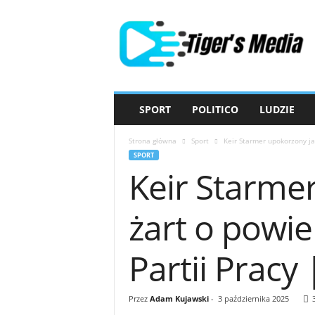
T
i
g
e
r
'
s
SPORT
POLITICO
LUDZIE
M
e
Strona główna
Sport
Keir Starmer upokorzony ja
d
SPORT
i
Keir Starme
a
żart o powie
Partii Pracy 
Przez
Adam Kujawski
-
3 października 2025