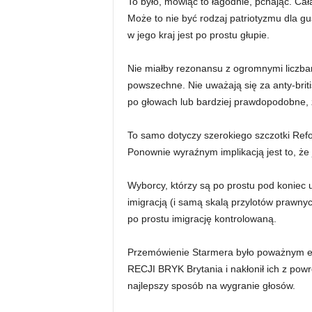
To było, mówiąc to łagodnie, pchając. Cał
Może to nie być rodzaj patriotyzmu dla gu
w jego kraj jest po prostu głupie.
Nie miałby rezonansu z ogromnymi liczbam
powszechne. Nie uważają się za anty-briti
po głowach lub bardziej prawdopodobne, ż
To samo dotyczy szerokiego szczotki Reform
Ponownie wyraźnym implikacją jest to, że 
Wyborcy, którzy są po prostu pod koniec
imigracją (i samą skalą przylotów prawny
po prostu imigrację kontrolowaną.
Przemówienie Starmera było poważnym e
RECJI BRYK Brytania i nakłonił ich z pow
najlepszy sposób na wygranie głosów.