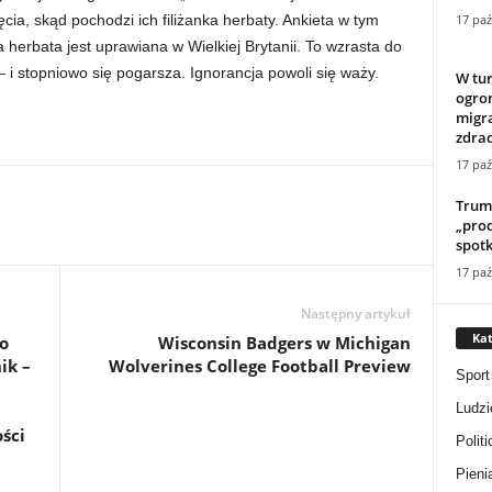
17 paź
ęcia, skąd pochodzi ich filiżanka herbaty. Ankieta w tym
ła herbata jest uprawiana w Wielkiej Brytanii. To wzrasta do
 i stopniowo się pogarsza. Ignorancja powoli się waży.
W tu
ogro
migra
zdrad
17 paź
Trum
„pro
spotk
17 paź
Następny artykuł
Kat
o
Wisconsin Badgers w Michigan
ik –
Wolverines College Football Preview
Sport
Ludzi
ści
Politi
Pieni