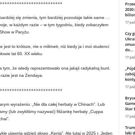
++++++++++++++++++++++++++
Przew
2030 
bilio
bardziej się zmienia, tym bardziej pozostaje takie same …
17 paź
 moje, w każdym razie – w tym tygodniu, kiedy zobaczyłem
 Show w Paryżu.
Czy g
Ukra
zmus
est to krótsze, nie o milimetr, niż kiedy ja i moi studenci
do...
łowie lat 60. XX wieku.
17 paź
„Pójd
a tym, że wtedy reprezentowało ona jakąś radykalną bunt.
zabó
razie jest na Zendaya.
kont
17 paź
++++++++++++++++++++++++++
Bryce
Game 
arym wyrażeniu: „Nie dla całej herbaty w Chinach”. Lub
Star 
my (lub zwykliśmy nazywać) filiżankę herbaty „Cuppa
17 paź
chai”.
Trump
leki 
kle ujawnia gdzieś słowo „Kenia”. Ale tutaj w 2025 r. Jeden