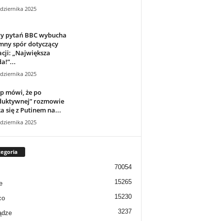
dziernika 2025
ry pytań BBC wybucha
mny spór dotyczący
cji: „Największa
a!”...
dziernika 2025
p mówi, że po
duktywnej” rozmowie
a się z Putinem na...
dziernika 2025
egoria
70054
15265
e
15230
co
3237
ądze