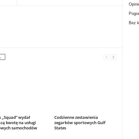
Opini
Pogo
Bez k
A
k „Squad” wydał
Codzienne zestawienia
cą kwotę na usługi
zegarków sportowych Gulf
owych samochodów
States