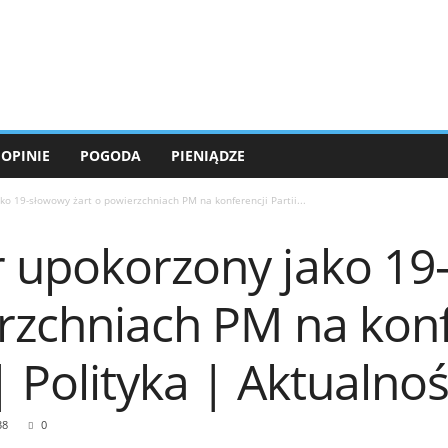
OPINIE
POGODA
PIENIĄDZE
ko 19-słowowy żart o powierzchniach PM na konferencji Partii...
r upokorzony jako 1
rzchniach PM na konf
| Polityka | Aktualnoś
38
0