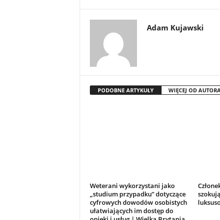
Adam Kujawski
PODOBNE ARTYKUŁY
WIĘCEJ OD AUTOR
Weterani wykorzystani jako
Człone
„studium przypadku” dotyczące
szokują
cyfrowych dowodów osobistych
luksus
ułatwiających im dostęp do
opieki i usług | Wielka Brytania