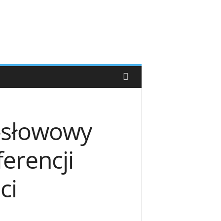
9-słowowy
erencji
ci