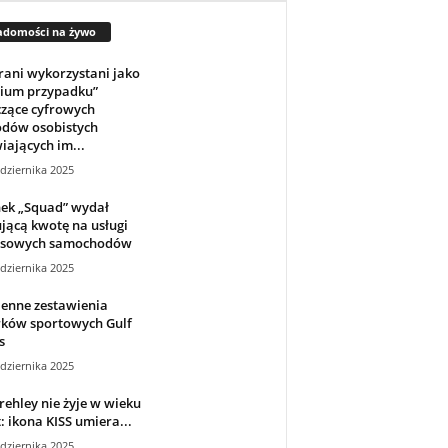
adomości na żywo
ani wykorzystani jako
dium przypadku”
czące cyfrowych
dów osobistych
iających im...
dziernika 2025
nek „Squad” wydał
jącą kwotę na usługi
usowych samochodów
dziernika 2025
ienne zestawienia
rków sportowych Gulf
s
dziernika 2025
rehley nie żyje w wieku
t: ikona KISS umiera...
dziernika 2025