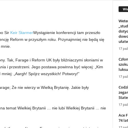
Wi
Weter
„stu
doty
po Sir
Keir Starmer
Wystąpienie konferencji tam przeszło
dowo
erencję Reform w przyszłym roku. Przynajmniej nie będą się
ułatw
 mnie.
17 paź
Czło
ny. Tak, Farage i Reform UK były bliźniaczymi słoniami w
szoku
ania i przestrzeni. Jego postawa powinna być więcej: „Kim
luks
 mniej: „Aargh! Spójrz wszystkich! Potwory!”
17 paź
Codz
rage; Że nie wierzy w Wielką Brytanię. Jakie były
zega
State
17 paź
 temat Wielkiej Brytanii … nie lubi Wielkiej Brytanii … nie
Ace F
74 la
17 paź