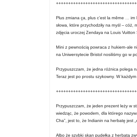
+++++++++++++++++++++++++++++++++
Plus zmiana ça, plus c’est la même … im 
słowa, które przychodziły na myśl – cóż,
zdjęcia uroczej Zendaya na Louis Vuitton
Mini z pewnością powraca z hukiem-ale nie j
na Uniwersytecie Bristol nosiliśmy go w po
Przypuszczam, że jedna różnica polega n
Teraz jest po prostu szykowny. W każdym 
+++++++++++++++++++++++++++++++++
Przypuszczam, że jeden prezent leży w st
wiedząc, że powodem, dla którego nazywa
Cha”, jest to, że Indianin na herbatę jest „
Albo że szybki skan pudełka z herbatą zwy