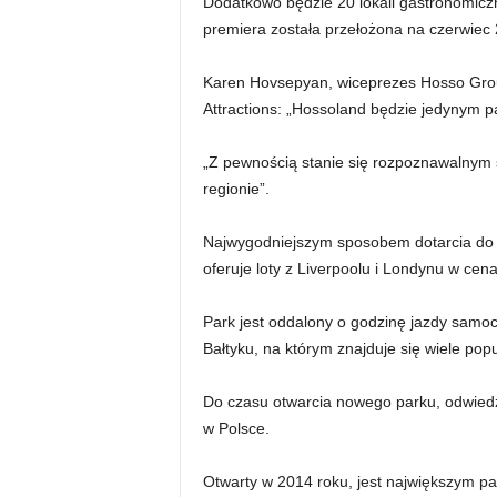
Dodatkowo będzie 20 lokali gastronomicz
premiera została przełożona na czerwiec 
Karen Hovsepyan, wiceprezes Hosso Group
Attractions: „Hossoland będzie jedynym pa
„Z pewnością stanie się rozpoznawalnym
regionie”.
Najwygodniejszym sposobem dotarcia do pa
oferuje loty z Liverpoolu i Londynu w ce
Park jest oddalony o godzinę jazdy samo
Bałtyku, na którym znajduje się wiele po
Do czasu otwarcia nowego parku, odwiedz
w Polsce.
Otwarty w 2014 roku, jest największym pa