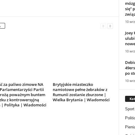
mózgi
się” 
związ
10 wrz
A
Joey 
ulub
nowe
10 wrz
Debiu
49ers
po st
10 wrz
ść za paliwo zimowe NA
Brytyjskie miasteczko
Parlamentarzyści Partii
namiotowe pełne żebraków z
grożą poważnym buntem
Rumunii zostanie zburzone |
Kat
zku z kontrowersyjną
Wielka Brytania | Wiadomości
 | Polityka | Wiadomości
Sport
Politi
Pieni