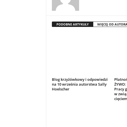
PODOBNE ARTYKUŁY
WIĘCEJ OD AUTOR
Blog krzyżówkowy i odpowiedzi
Płatno
na 10 września autorstwa Sally
ŻYWO: 
Hoelscher
Pracy 
w zwią
cięciem