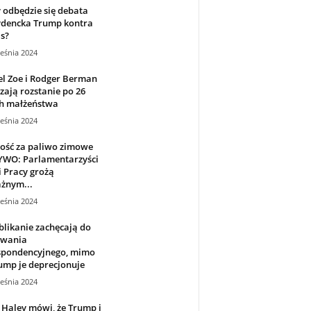
 odbędzie się debata
ydencka Trump kontra
s?
eśnia 2024
l Zoe i Rodger Berman
zają rozstanie po 26
ch małżeństwa
eśnia 2024
ość za paliwo zimowe
YWO: Parlamentarzyści
i Pracy grożą
żnym...
eśnia 2024
likanie zachęcają do
owania
spondencyjnego, mimo
ump je deprecjonuje
eśnia 2024
 Haley mówi, że Trump i