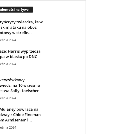
adomości na żywo
tyńczycy twierdzą, że w
lskim ataku na obóz
towy w strefie...
eśnia 2024
aże: Harris wyprzedza
pa w blasku po DNC
eśnia 2024
 krzyżówkowy i
iedzi na 10 września
stwa Sally Hoelscher
eśnia 2024
 Mulaney powraca na
dway z Chloe Fineman,
m Armisenem i...
eśnia 2024