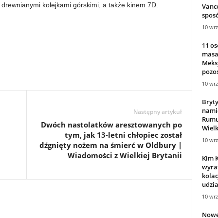
 drewnianymi kolejkami górskimi, a także kinem 7D.
Vanc
sposó
10 wrz
11 os
masa
Meksy
pozo
10 wrz
Bryty
nami
Następny artykuł
Rumun
j
Dwóch nastolatków aresztowanych po
Wielk
tym, jak 13-letni chłopiec został
10 wrz
dźgnięty nożem na śmierć w Oldbury |
Wiadomości z Wielkiej Brytanii
Kim 
wyra
kolac
udzia
10 wrz
Nowe 