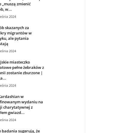
e „muszą zmienić
b, w...
eśnia 2024
ób skazanych za
kry migrantów w
ku, ale pytania
stają
eśnia 2024
jskie miasteczko
otowe pełne żebraków z
ii zostanie zburzone |
a...
eśnia 2024
Kardashian w
finowanym wydaniu na
ji charytatywnej z
łem gwiazd...
eśnia 2024
badania sugerują, że