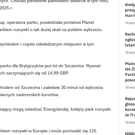
nych. Chociaż pierwotnie planowano otwarcie w tym roku,
Kiedy
2025 r.
prez
Harri
, operatora parku, powiedziała portalowi Planet
10 wrz
rkiem rozrywki o tak dużej skali na polskim wybrzeżu.
Rache
ogłas
 symbolem i często odwiedzanym miejscem w tym
lata
10 wrz
Płatn
rku dla Brytyjczyków jest lot do Szczecina. Ryanair
NA Ż
nach zaczynających się od 14,99 GBP.
Parti
powa
10 wrz
chodem od Szczecina i zaledwie 30 minut od wybrzeża
pularnych nadmorskich kurortów.
Repub
głos
kore
ający mogą zwiedzać Energylandię, kolejny park rozrywki
że Tr
10 wrz
rkiem rozrywki w Europie i może pochwalić się 125
Nikki