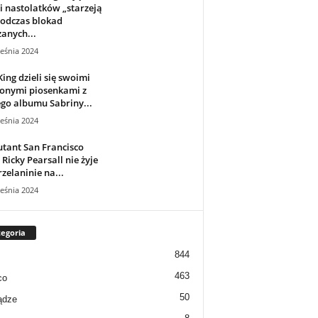
 nastolatków „starzeją
podczas blokad
anych...
eśnia 2024
King dzieli się swoimi
ionymi piosenkami z
go albumu Sabriny...
eśnia 2024
tant San Francisco
 Ricky Pearsall nie żyje
rzelaninie na...
eśnia 2024
egoria
844
463
co
50
ądze