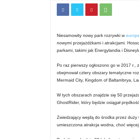
Niesamowity nowy park rozrywki w
europe
nowymi przejażdżkami i atrakcjami. Hoss
parkami, takimi jak Energylandia i Disneyl
Po raz pierwszy ogłoszono go w 2017 r., 
obejmował cztery obszary tematyczne ro
Mermaid City, Kingdom of Baltambrya, Land
W tych obszarach znajdzie się 50 przejażd
GhostRider, który będzie osiągał prędkość
Zwiedzający wejdą do środka przez duży wr
umieszczona atrakcja wodna, choć więcej 