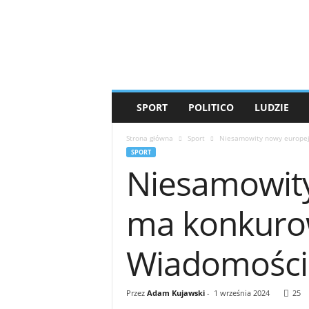
T
i
g
e
r
'
s
SPORT
POLITICO
LUDZIE
M
e
Strona główna
Sport
Niesamowity nowy europejs
d
SPORT
i
Niesamowity
a
ma konkurow
Wiadomości
Przez
Adam Kujawski
-
1 września 2024
25