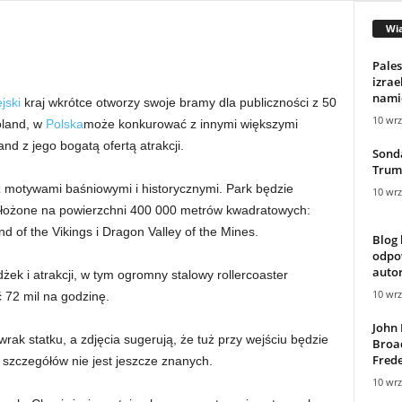
Wi
Pales
izrae
namio
jski
kraj wkrótce otworzy swoje bramy dla publiczności z 50
10 wrz
oland, w
Polska
może konkurować z innymi większymi
and z jego bogatą ofertą atrakcji.
Sond
Trum
z motywami baśniowymi i historycznymi. Park będzie
10 wrz
złożone na powierzchni 400 000 metrów kwadratowych:
 of the Vikings i Dragon Valley of the Mines.
Blog
odpow
autor
żek i atrakcji, w tym ogromny stalowy rollercoaster
10 wrz
 72 mil na godzinę.
John
ak statku, a zdjęcia sugerują, że tuż przy wejściu będzie
Broa
Frede
szczegółów nie jest jeszcze znanych.
10 wrz