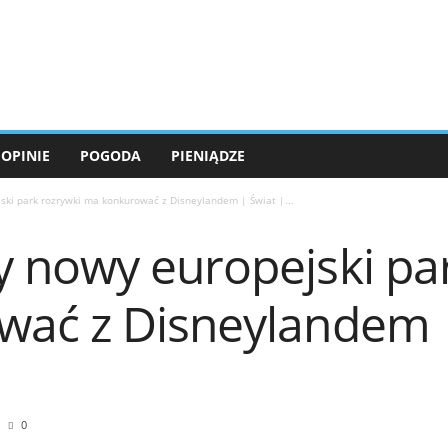
OPINIE
POGODA
PIENIĄDZE
ki park rozrywki ma konkurować z Disneylandem | Świat |...
 nowy europejski par
ać z Disneylandem |
0