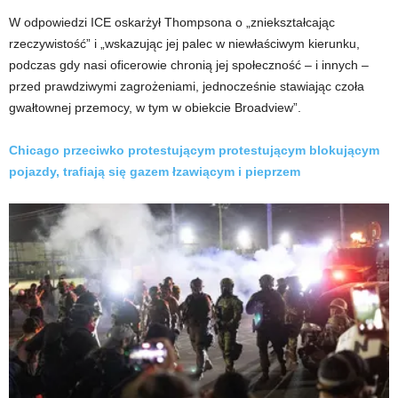
W odpowiedzi ICE oskarżył Thompsona o „zniekształcając
rzeczywistość” i „wskazując jej palec w niewłaściwym kierunku,
podczas gdy nasi oficerowie chronią jej społeczność – i innych –
przed prawdziwymi zagrożeniami, jednocześnie stawiając czoła
gwałtownej przemocy, w tym w obiekcie Broadview”.
Chicago przeciwko protestującym protestującym blokującym
pojazdy, trafiają się gazem łzawiącym i pieprzem