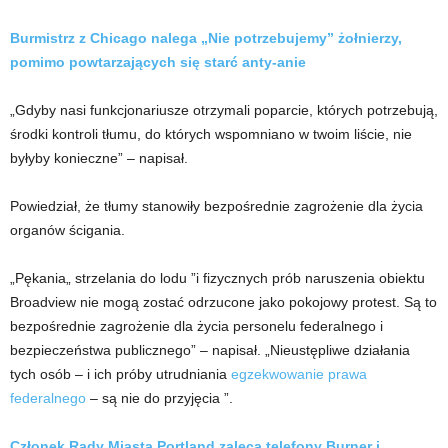
Burmistrz z Chicago nalega „Nie potrzebujemy” żołnierzy,
pomimo powtarzających się starć anty-anie
„Gdyby nasi funkcjonariusze otrzymali poparcie, których potrzebują,
środki kontroli tłumu, do których wspomniano w twoim liście, nie
byłyby konieczne” – napisał.
Powiedział, że tłumy stanowiły bezpośrednie zagrożenie dla życia
organów ścigania.
„Pękania„ strzelania do lodu ”i fizycznych prób naruszenia obiektu
Broadview nie mogą zostać odrzucone jako pokojowy protest. Są to
bezpośrednie zagrożenie dla życia personelu federalnego i
bezpieczeństwa publicznego” – napisał. „Nieustępliwe działania
tych osób – i ich próby utrudniania
egzekwowanie prawa
federalnego
– są nie do przyjęcia ”.
Członek Rady Miasta Portland zaleca telefony Burner i