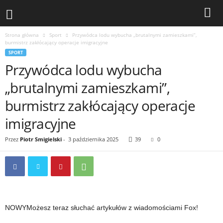
Strona główna
Sport
Przywódca lodu wybucha „brutalnymi zamieszkami”,
burmistrz zakłócający operacje imigracyjne
SPORT
Przywódca lodu wybucha
„brutalnymi zamieszkami”,
burmistrz zakłócający operacje
imigracyjne
Przez
Piotr Smigielski
-
3 października 2025
39
0
NOWY
Możesz teraz słuchać artykułów z wiadomościami Fox!