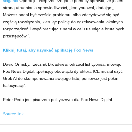
ścigania
Operacje. Nieprzestrzeganie pomocy sprawia, że ​​jesteś
stroną utrudniania sprawiedliwości, „kontynuował, dodając:„
Możesz nadal być częścią problemu, albo zdecydować się być
częścią rozwiązania, kierując policję do egzekwowania lokalnych
rozporządzeń i współpracując z nami w celu usunięcia brutalnych
przestępców ”.
Kliknij tutaj, aby uzyskać aplikację Fox News
David Ormsby, rzecznik Broadview, odrzucił list Lyonsa, mówiąc
Fox News Digital, „pełniący obowiązki dyrektora ICE musiał użyć
Grok AI do skomponowania swojego listu, ponieważ jest pełen
halucynacji”.
Peter Pedo jest pisarzem politycznym dla Fox News Digital.
Source link