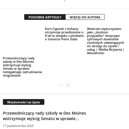
/
PODOBNE ARTYKUŁY
WIĘCEJ OD AUTORA
Kurt Cignetti z Indiany
Weterani wykorzystani
otrzymuje przedłużenie o
jako „studium
8 lat w związku z plotkami
przypadku” dotyczące
o trenerze Penn State
cyfrowych dowodów
osobistych ułatwiających
im dostęp do opieki i
usług | Wielka Brytania |
Aktualności
Przewodniczący rady
szkoły w Des Moines
wstrzymuje wyścig
Senatu w sprawie
nielegalnego zatrudniania
imigrantów
Wiadomości na żywo
Przewodniczący rady szkoły w Des Moines
wstrzymuje wyścig Senatu w sprawie...
17 października 2025