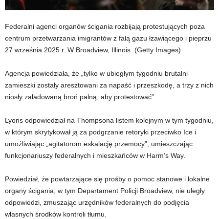
Federalni agenci organów ścigania rozbijają protestujących poza
centrum przetwarzania imigrantów z falą gazu łzawiącego i pieprzu
27 września 2025 r. W Broadview, Illinois.
(Getty Images)
Agencja powiedziała, że ​​„tylko w ubiegłym tygodniu brutalni
zamieszki zostały aresztowani za napaść i przeszkodę, a trzy z nich
niosły załadowaną broń palną, aby protestować”.
Lyons odpowiedział na Thompsona listem kolejnym w tym tygodniu,
w którym skrytykował ją za podgrzanie retoryki przeciwko Ice i
umożliwiając „agitatorom eskalację przemocy”, umieszczając
funkcjonariuszy federalnych i mieszkańców w Harm’s Way.
Powiedział, że powtarzające się prośby o pomoc stanowe i lokalne
organy ścigania, w tym Departament Policji Broadview, nie uległy
odpowiedzi, zmuszając urzędników federalnych do podjęcia
własnych środków kontroli tłumu.