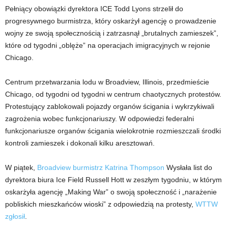
Pełniący obowiązki dyrektora ICE Todd Lyons strzelił do
progresywnego burmistrza, który oskarżył agencję o prowadzenie
wojny ze swoją społecznością i zatrzasnął „brutalnych zamieszek”,
które od tygodni „oblęże” na operacjach imigracyjnych w rejonie
Chicago.
Centrum przetwarzania lodu w Broadview, Illinois, przedmieście
Chicago, od tygodni od tygodni w centrum chaotycznych protestów.
Protestujący zablokowali pojazdy organów ścigania i wykrzykiwali
zagrożenia wobec funkcjonariuszy. W odpowiedzi federalni
funkcjonariusze organów ścigania wielokrotnie rozmieszczali środki
kontroli zamieszek i dokonali kilku aresztowań.
W piątek,
Broadview burmistrz Katrina Thompson
Wysłała list do
dyrektora biura Ice Field Russell Hott w zeszłym tygodniu, w którym
oskarżyła agencję „Making War” o swoją społeczność i „narażenie
pobliskich mieszkańców wioski” z odpowiedzią na protesty,
WTTW
zgłosił
.