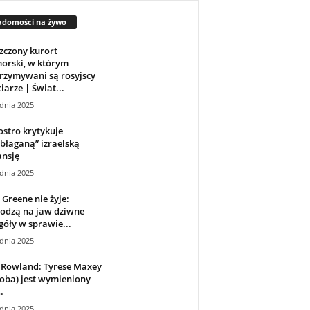
adomości na żywo
zczony kurort
orski, w którym
rzymywani są rosyjscy
iarze | Świat...
dnia 2025
stro krytykuje
błaganą” izraelską
ansję
dnia 2025
 Greene nie żyje:
odzą na jaw dziwne
góły w sprawie...
dnia 2025
 Rowland: Tyrese Maxey
oba) jest wymieniony
…
dnia 2025