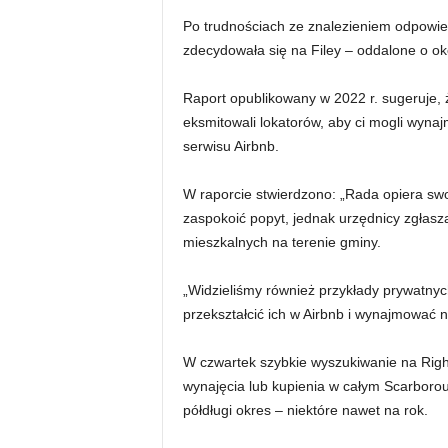
Po trudnościach ze znalezieniem odpowi
zdecydowała się na Filey – oddalone o o
Raport opublikowany w 2022 r. sugeruje, 
eksmitowali lokatorów, aby ci mogli wyn
serwisu Airbnb.
W raporcie stwierdzono: „Rada opiera sw
zaspokoić popyt, jednak urzędnicy zgłasz
mieszkalnych na terenie gminy.
„Widzieliśmy również przykłady prywatnych 
przekształcić ich w Airbnb i wynajmować 
W czwartek szybkie wyszukiwanie na Righ
wynajęcia lub kupienia w całym Scarboroug
półdługi okres – niektóre nawet na rok.