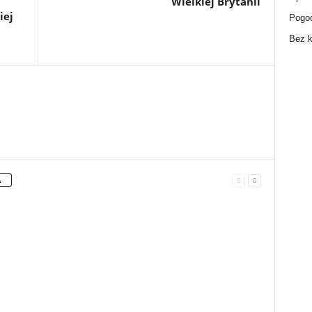
Wielkiej Brytanii
iej
Pogo
Bez k
A