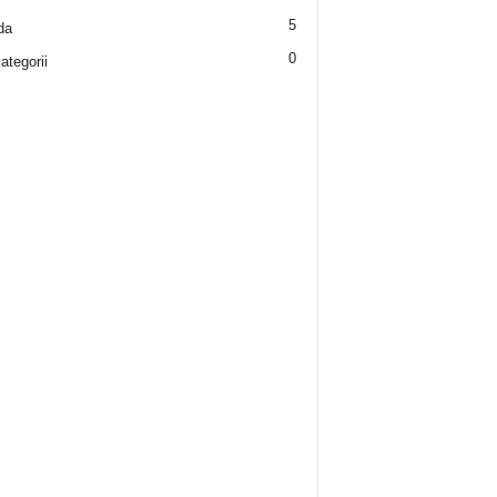
5
da
0
ategorii