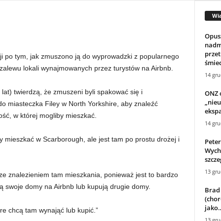
Wi
Opus
nadm
przet
cji po tym, jak zmuszono ją do wyprowadzki z popularnego
śmiec
alewu lokali wynajmowanych przez turystów na Airbnb.
14 gru
8 lat) twierdzą, że zmuszeni byli spakować się i
ONZ o
„nieu
o miasteczka Filey w North Yorkshire, aby znaleźć
eksp
ść, w której mogliby mieszkać.
14 gru
y mieszkać w Scarborough, ale jest tam po prostu drożej i
Peter
Wych
szcze
13 gru
 ze znalezieniem tam mieszkania, ponieważ jest to bardzo
ją swoje domy na Airbnb lub kupują drugie domy.
Brad
(chor
jako
óre chcą tam wynająć lub kupić.”
13 gru