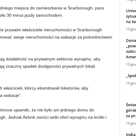
edniego miejsca do zamieszkania w Scarborough, para
Uniw
koło 30 minut jazdy samochodem.
sytua
na t
13 gru
że prywatni właściciele nieruchomości w Scarborough
ajmować swoje nieruchomości na wakacje za pośrednictwem
Dona
„pow
zabic
Amer
oją działalność na prywatnym sektorze wynajmu, aby
13 gru
ają znaczny spadek dostępności prywatnych lokali
„Spok
13 gru
właścicieli, którzy eksmitowali lokatorów, aby
na wakacje”.
Śmier
górsk
tmove ujawniło, że nie było ani jednego domu do
za pr
h. Jednak Airbnb zwróci setki ofert wynajmu na krótki i
13 gru
Indi