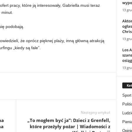
wypoc
ert pracy, które ją interesowały, Gabriella musi teraz
13 gru
 minut.
Akto
ogłas
się podobają.
Chri
13 gru
powiedzieli, że oprócz pięknej plaży, inną główną atrakcją
fingu „kiedy są fale”.
Los 
szans
osiąg
13 gru
Kat
Sport
Politi
Następny artykuł
Ludzi
ha
„To mogłem być ja”: Dzieci z Grenfell,
Pieni
na
które przeżyły pożar | Wiadomości z
Opini