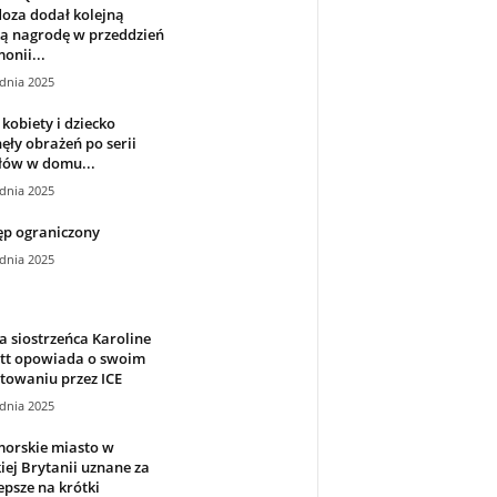
oza dodał kolejną
ką nagrodę w przeddzień
onii...
dnia 2025
kobiety i dziecko
ęły obrażeń po serii
łów w domu...
dnia 2025
ęp ograniczony
dnia 2025
 siostrzeńca Karoline
itt opowiada o swoim
towaniu przez ICE
dnia 2025
orskie miasto w
iej Brytanii uznane za
epsze na krótki