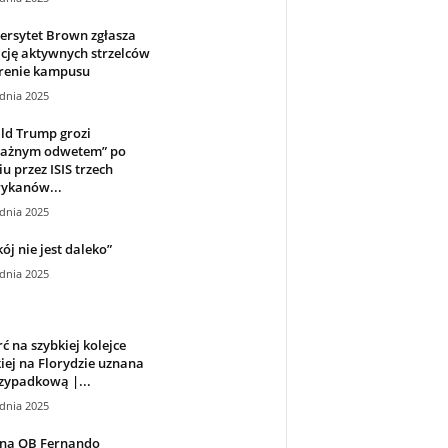
ersytet Brown zgłasza
cję aktywnych strzelców
erenie kampusu
dnia 2025
ld Trump grozi
ażnym odwetem” po
iu przez ISIS trzech
ykanów...
dnia 2025
ój nie jest daleko”
dnia 2025
ć na szybkiej kolejce
iej na Florydzie uznana
zypadkową |...
dnia 2025
ana QB Fernando