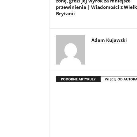
żonę, grozi jej wyrok za mniejsze
przewinienia | Wiadomości z Wielk
Brytanii
Adam Kujawski
PODOBNE ARTYKUŁY
WIĘCEJ OD AUTOR