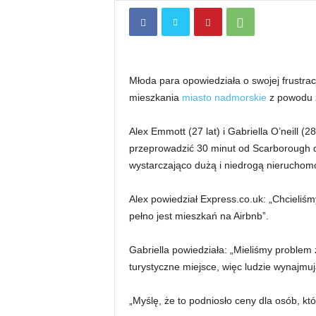
Młoda para opowiedziała o swojej frustra
mieszkania
miasto nadmorskie
z powodu z
Alex Emmott (27 lat) i Gabriella O’neill (2
przeprowadzić 30 minut od Scarborough d
wystarczająco dużą i niedrogą nieruchomo
Alex powiedział Express.co.uk: „Chcieliśm
pełno jest mieszkań na Airbnb”.
Gabriella powiedziała: „Mieliśmy problem
turystyczne miejsce, więc ludzie wynajmu
„Myślę, że to podniosło ceny dla osób, kt