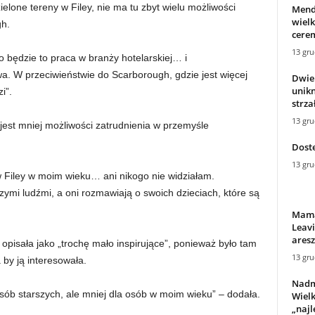
 zielone tereny w Filey, nie ma tu zbyt wielu możliwości
Mend
wiel
h.
cerem
13 gru
to będzie to praca w branży hotelarskiej… i
. W przeciwieństwie do Scarborough, gdzie jest więcej
Dwie 
unikn
i”.
strza
13 gru
est mniej możliwości zatrudnienia w przemyśle
Dost
13 gru
w Filey w moim wieku… ani nikogo nie widziałam.
szymi ludźmi, a oni rozmawiają o swoich dzieciach, które są
Mama
Leav
aresz
 opisała jako „trochę mało inspirujące”, ponieważ było tam
13 gru
 by ją interesowała.
Nadm
osób starszych, ale mniej dla osób w moim wieku” – dodała.
Wielk
„najl