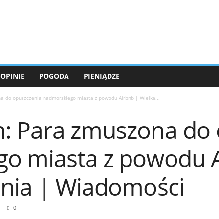
OPINIE
POGODA
PIENIĄDZE
a do opuszczenia nadmorskiego miasta z powodu Airbnb | Wielka...
: Para zmuszona do 
o miasta z powodu A
ania | Wiadomości
0