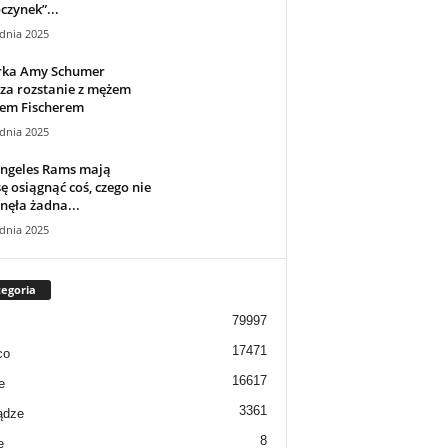
zynek”...
dnia 2025
rka Amy Schumer
za rozstanie z mężem
sem Fischerem
dnia 2025
Angeles Rams mają
ę osiągnąć coś, czego nie
nęła żadna...
dnia 2025
egoria
79997
17471
co
16617
e
3361
ądze
8
e