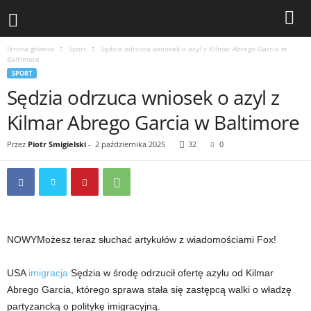
Strona główna
Sport
Sędzia odrzuca wniosek o azyl z Kilmar Abrego Garcia w
Baltimore
SPORT
Sędzia odrzuca wniosek o azyl z
Kilmar Abrego Garcia w Baltimore
Przez
Piotr Smigielski
-
2 października 2025
32
0
NOWY
Możesz teraz słuchać artykułów z wiadomościami Fox!
USA
imigracja
Sędzia w środę odrzucił ofertę azylu od Kilmar
Abrego Garcia, którego sprawa stała się zastępcą walki o władzę
partyzancką o politykę imigracyjną.