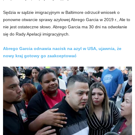
Sędzia w sądzie imigracyjnym w Baltimore odrzucił wniosek o
ponowne otwarcie sprawy azylowej Abrego Garcia w 2019 r., Ale to
nie jest ostateczne słowo. Abrego Garcia ma 30 dni na odwołanie
się do Rady Apelacji imigracyjnych.
Abrego Garcia odnawia nacisk na azyl w USA, ujawnia, że ​​
nowy kraj gotowy go zaakceptować