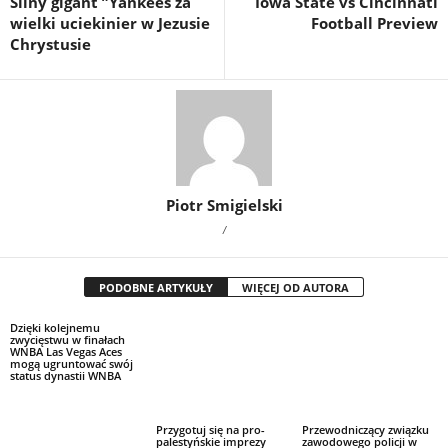
Silny gigant ”Yankees za
Iowa State vs Cincinnati
wielki uciekinier w Jezusie
Football Preview
Chrystusie
Piotr Smigielski
/
PODOBNE ARTYKUŁY
WIĘCEJ OD AUTORA
Dzięki kolejnemu
zwycięstwu w finałach
WNBA Las Vegas Aces
mogą ugruntować swój
status dynastii WNBA
Przygotuj się na pro-
Przewodniczący związku
palestyńskie imprezy
zawodowego policji w