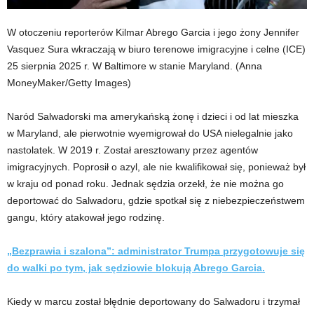
W otoczeniu reporterów Kilmar Abrego Garcia i jego żony Jennifer
Vasquez Sura wkraczają w biuro terenowe imigracyjne i celne (ICE)
25 sierpnia 2025 r. W Baltimore w stanie Maryland.
(Anna
MoneyMaker/Getty Images)
Naród Salwadorski ma amerykańską żonę i dzieci i od lat mieszka
w Maryland, ale pierwotnie wyemigrował do USA nielegalnie jako
nastolatek. W 2019 r. Został aresztowany przez agentów
imigracyjnych. Poprosił o azyl, ale nie kwalifikował się, ponieważ był
w kraju od ponad roku. Jednak sędzia orzekł, że nie można go
deportować do Salwadoru, gdzie spotkał się z niebezpieczeństwem
gangu, który atakował jego rodzinę.
„Bezprawia i szalona”: administrator Trumpa przygotowuje się
do walki po tym, jak sędziowie blokują Abrego Garcia.
Kiedy w marcu został błędnie deportowany do Salwadoru i trzymał