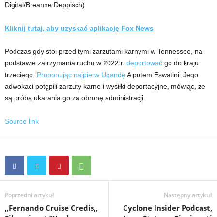
Digital/Breanne Deppisch)
Kliknij tutaj, aby uzyskać aplikację Fox News
Podczas gdy stoi przed tymi zarzutami karnymi w Tennessee, na
podstawie zatrzymania ruchu w 2022 r.
deportować
go do kraju
trzeciego,
Proponując najpierw Ugandę
A potem Eswatini. Jego
adwokaci potępili zarzuty karne i wysiłki deportacyjne, mówiąc, że
są próbą ukarania go za obronę administracji.
Source link
Poprzedni artykuł
Następny artykuł
„Fernando Cruise Credis„
Cyclone Insider Podcast,