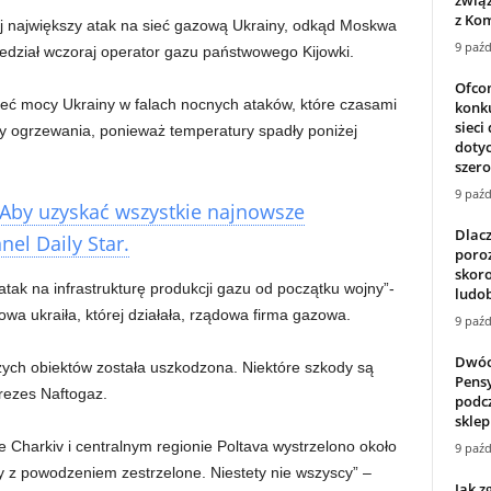
z Kom
ój największy atak na sieć gazową Ukrainy, odkąd Moskwa
9 paźd
iedział wczoraj operator gazu państwowego Kijowki.
Ofco
eć mocy Ukrainy w falach nocnych ataków, które czasami
konk
siec
sy ogrzewania, ponieważ temperatury spadły poniżej
dotyc
szer
9 paźd
Aby uzyskać wszystkie najnowsze
Dlacz
el Daily Star.
poro
skoro
ak na infrastrukturę produkcji gazu od początku wojny”-
ludob
wa ukraiła, której działała, rządowa firma gazowa.
9 paźd
Dwóch
ych obiektów została uszkodzona. Niektóre szkody są
Pens
prezes Naftogaz.
podcz
sklepi
 Charkiv i centralnym regionie Poltava wystrzelono około
9 paźd
ły z powodzeniem zestrzelone. Niestety nie wszyscy” –
Jak z