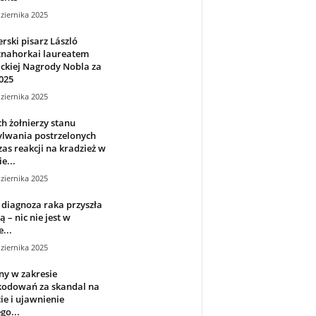
ziernika 2025
rski pisarz László
znahorkai laureatem
ackiej Nagrody Nobla za
025
ziernika 2025
 żołnierzy stanu
ylwania postrzelonych
as reakcji na kradzież w
e...
ziernika 2025
diagnoza raka przyszła
ą – nic nie jest w
...
ziernika 2025
ny w zakresie
kodowań za skandal na
ie i ujawnienie
go...