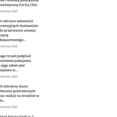
unistyczną Partią Chin
ziernika 2025
m odrzuca wezwania
urencyjnych dostawców
i do przerwania umowy
zącej
okopasmowego...
ziernika 2025
ego Izrael podpisał
zumienie pokojowe,
 jego celem jest
ójstwo w...
ziernika 2025
 żołnierzy stanu
ylwania postrzelonych
as reakcji na kradzież w
e...
ziernika 2025
ginął Arturo Gatti Jr.?