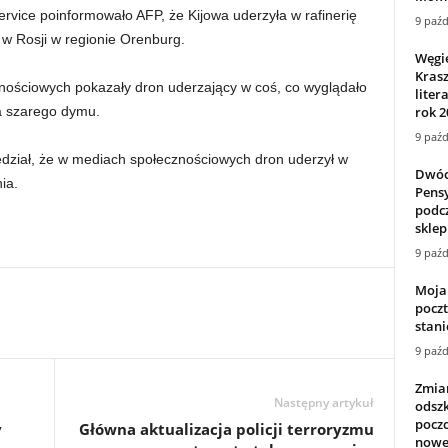
ervice poinformowało AFP, że Kijowa uderzyła w rafinerię
9 paźd
 w Rosji w regionie Orenburg.
Węgie
Kras
nościowych pokazały dron uderzający w coś, co wyglądało
liter
rok 2
za szarego dymu.
9 paźd
edział, że w mediach społecznościowych dron uderzył w
Dwóch
ia.
Pens
podcz
sklepi
9 paźd
Moja 
poczt
stanie
9 paźd
Zmia
Następny artykuł
odsz
poczc
y
Główna aktualizacja policji terroryzmu
nowe