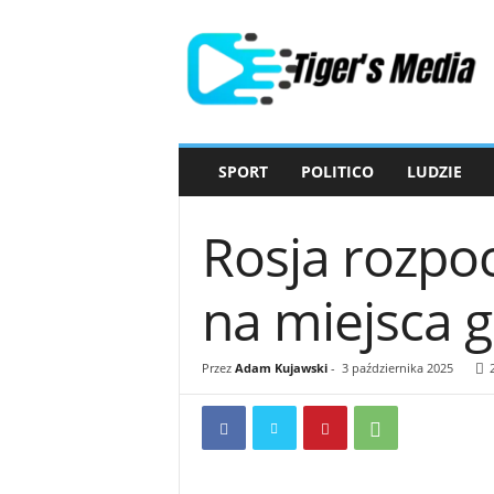
T
i
g
e
r
'
s
SPORT
POLITICO
LUDZIE
M
e
d
Rosja rozpoc
i
a
na miejsca g
Przez
Adam Kujawski
-
3 października 2025