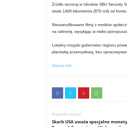
Źródło wczoraj w Ukrainie SBU Security S
około 1400 kilometrów (870 mil) od frontu
Niezweryfikowane filmy z mediów społecz
na rafinerię, wysyłając w niebo pióropus
Lokalny rosyjski gubernator regionu powi
placówkę przemysłową, bez opracowywan
Source link
Poprzedni artykuł
Skarb USA uważa specjalne monet