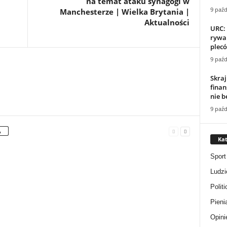
na temat ataku synagogi w
9 paźd
Manchesterze | Wielka Brytania |
Aktualności
URC: 
rywal
plecó
9 paźd
Skraj
finan
nie b
9 paźd
A
Kat
Sport
Ludzi
Politi
Pieni
Opini