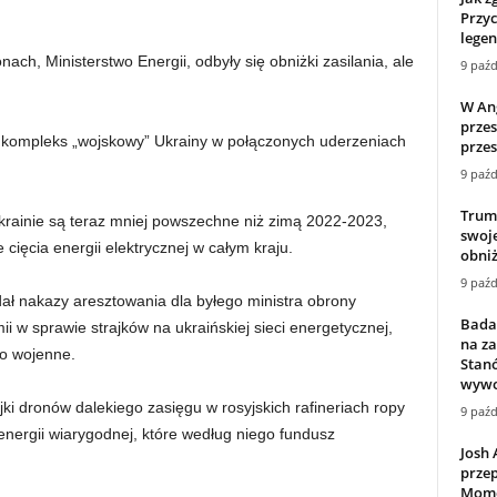
Przyc
lege
onach, Ministerstwo Energii, odbyły się obniżki zasilania, ale
9 paźd
W Ang
przes
o kompleks „wojskowy” Ukrainy w połączonych uderzeniach
przes
9 paźd
Trum
rainie są teraz mniej powszechne niż zimą 2022-2023,
swoje
cięcia energii elektrycznej w całym kraju.
obniż
9 paźd
ł nakazy aresztowania dla byłego ministra obrony
Badan
i w sprawie strajków na ukraińskiej sieci energetycznej,
na z
wo wojenne.
Stan
wywoł
ki dronów dalekiego zasięgu w rosyjskich rafineriach ropy
9 paźd
 energii wiarygodnej, które według niego fundusz
Josh 
przep
Mome