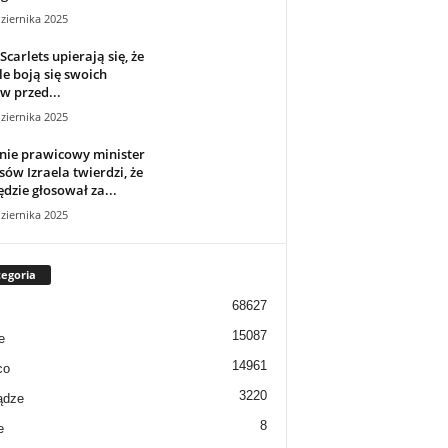
ziernika 2025
Scarlets upierają się, że
e boją się swoich
w przed...
ziernika 2025
nie prawicowy minister
sów Izraela twierdzi, że
ędzie głosował za...
ziernika 2025
egoria
68627
15087
e
14961
co
3220
ądze
8
e