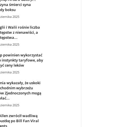
zyna śmierci syna
ndy boksu
ziernika 2025
lii i Walii rośnie liczba
tępstw z nienawiści, a
tępstwa...
ziernika 2025
p powinien wykorzystać
 instynkty taryfowe, aby
yć ceny leków
ziernika 2025
ia wykazały, że uskoki
achodnim wybrzeżu
ów Zjednoczonych mogą
ać...
ziernika 2025
Allen zwrócił wadliwą
ustkę po Bill Fan Viral
nts