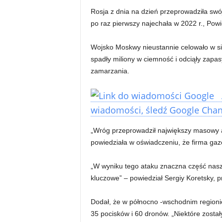
Rosja z dnia na dzień przeprowadziła sw
po raz pierwszy najechała w 2022 r., Pow
Wojsko Moskwy nieustannie celowało w si
spadły miliony w ciemność i odciąły zapa
zamarzania.
wiadomości, śledź Google Chann
„Wróg przeprowadził największy masowy at
powiedziała w oświadczeniu, że firma gazo
„W wyniku tego ataku znaczna część nasz
kluczowe” – powiedział Sergiy Koretsky, 
Dodał, że w północno -wschodnim regionie
35 pocisków i 60 dronów. „Niektóre zosta