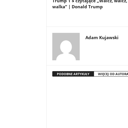
Trump 1 $ czytające „Walcz, walcz,
walka” | Donald Trump
Adam Kujawski
PODOBNE ARTYKUŁY
WIĘCEJ OD AUTOR