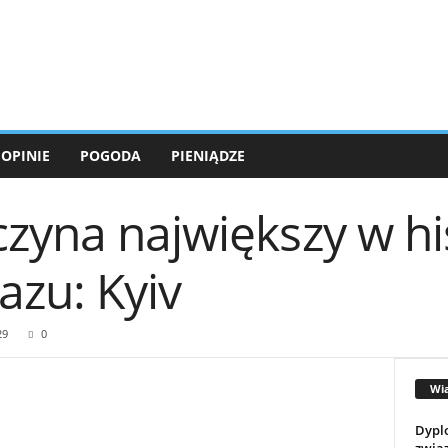
OPINIE
POGODA
PIENIĄDZE
zyna największy w his
azu: Kyiv
29
0
Wi
Dypl
związ