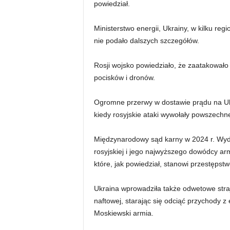
powiedział.
Ministerstwo energii, Ukrainy, w kilku regi
nie podało dalszych szczegółów.
Rosji wojsko powiedziało, że zaatakował
pocisków i dronów.
Ogromne przerwy w dostawie prądu na Uk
kiedy rosyjskie ataki wywołały powszechne 
Międzynarodowy sąd karny w 2024 r. Wyda
rosyjskiej i jego najwyższego dowódcy armi
które, jak powiedział, stanowi przestępst
Ukraina wprowadziła także odwetowe straj
naftowej, starając się odciąć przychody z
Moskiewski armia.