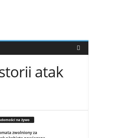
torii atak
adomości na żywo
omata zwolniony za
ek z kobietą powiązaną