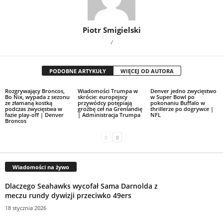
Piotr Smigielski
/
PODOBNE ARTYKUŁY
WIĘCEJ OD AUTORA
Rozgrywający Broncos,
Wiadomości Trumpa w
Denver jedno zwycięstwo
Bo Nix, wypada z sezonu
skrócie: europejscy
w Super Bowl po
ze złamaną kostką
przywódcy potępiają
pokonaniu Buffalo w
podczas zwycięstwa w
groźbę ceł na Grenlandię
thrillerze po dogrywce |
fazie play-off | Denver
| Administracja Trumpa
NFL
Broncos
Wiadomości na żywo
Dlaczego Seahawks wycofał Sama Darnolda z
meczu rundy dywizji przeciwko 49ers
18 stycznia 2026