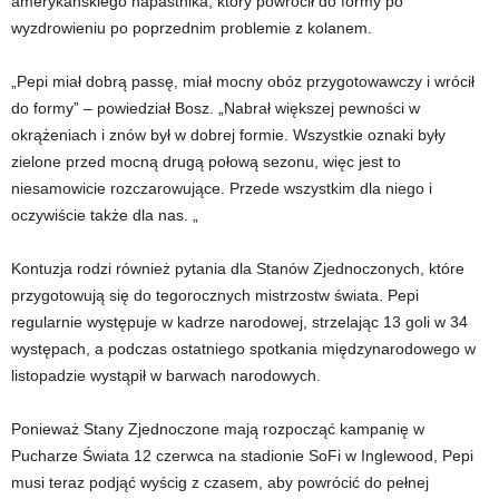
amerykańskiego napastnika, który powrócił do formy po
wyzdrowieniu po poprzednim problemie z kolanem.
„Pepi miał dobrą passę, miał mocny obóz przygotowawczy i wrócił
do formy” – powiedział Bosz. „Nabrał większej pewności w
okrążeniach i znów był w dobrej formie. Wszystkie oznaki były
zielone przed mocną drugą połową sezonu, więc jest to
niesamowicie rozczarowujące. Przede wszystkim dla niego i
oczywiście także dla nas. „
Kontuzja rodzi również pytania dla Stanów Zjednoczonych, które
przygotowują się do tegorocznych mistrzostw świata. Pepi
regularnie występuje w kadrze narodowej, strzelając 13 goli w 34
występach, a podczas ostatniego spotkania międzynarodowego w
listopadzie wystąpił w barwach narodowych.
Ponieważ Stany Zjednoczone mają rozpocząć kampanię w
Pucharze Świata 12 czerwca na stadionie SoFi w Inglewood, Pepi
musi teraz podjąć wyścig z czasem, aby powrócić do pełnej