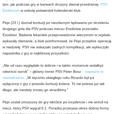
tym, jak podczas gry w barwach drużyny złamał przedramię.
PSV
Eindhoven
w sobotę potwierdził holenderski klub.
Pepi (23 l.) doznał kontuzji po niezdarnym lądowaniu po strzeleniu
drugiego gola dla PSV podczas meczu Eredivisie przeciwko
Excelsior. Badania lekarskie przeprowadzone wieczorem w szpitalu
wykazały złamanie, a klub poinformował, że Pepi przejdzie operację
w niedzielę. PSV nie wskazało żadnych komplikacji, ale wykluczyło
napastnika z gry w najbliższej przyszłości.
„Nie od razu wyglądało to dobrze i w takim momencie wolałbyś
odwrócić wzrok” – główny trener PSV Peter Bosz
– napisano w
oświadczeniu
. „W styczniu ubiegłego roku Ricardo był już
wyłączony z gry z powodu kontuzji kolana. To nie potrwa już tak
długo, ale niestety znowu go straciliśmy.”
Pepi został zmuszony do gry wkrótce po incydencie i nie wrócił na
mecz, który PSV wygrał 5:1. Porażka przerywa okres dobrej formy