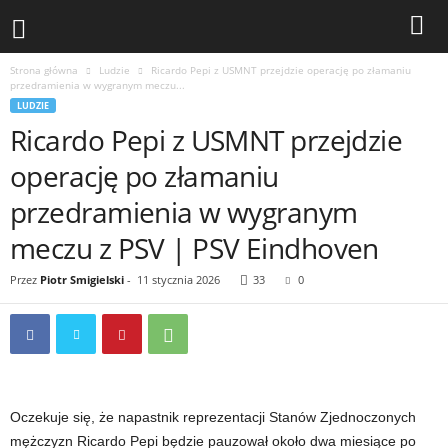
Strona główna
Ludzie
Ricardo Pepi z USMNT przejdzie operację po złamaniu
przedramienia w wygranym meczu...
LUDZIE
Ricardo Pepi z USMNT przejdzie
operację po złamaniu
przedramienia w wygranym
meczu z PSV | PSV Eindhoven
Przez
Piotr Smigielski
-
11 stycznia 2026
33
0
Oczekuje się, że napastnik reprezentacji Stanów Zjednoczonych
mężczyzn Ricardo Pepi będzie pauzował około dwa miesiące po