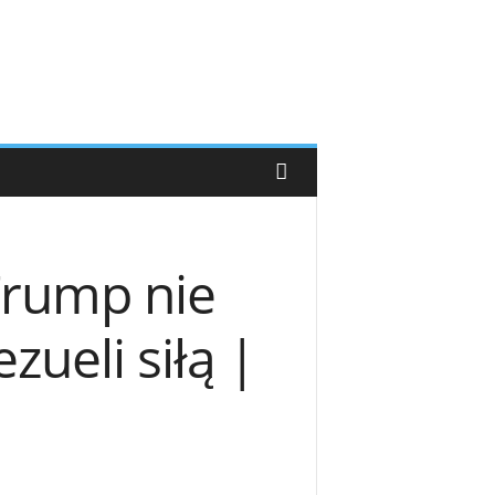
Trump nie
ueli siłą |