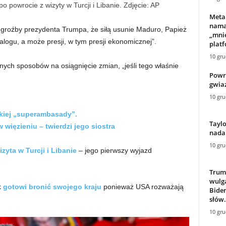
 powrocie z wizyty w Turcji i Libanie. Zdjęcie: AP
Meta 
nama
groźby prezydenta Trumpa, że ​​siłą usunie Maduro, Papież
„mni
logu, a może presji, w tym presji ekonomicznej”.
plat
10 gru
ych sposobów na osiągnięcie zmian, „jeśli tego właśnie
Powró
gwia
10 gru
kiej „superambasady”.
Taylo
 więzieniu – twierdzi jego siostra
nadal
10 gru
izyta w Turcji i Libanie
– jego pierwszy wyjazd
Trum
wulg
k
gotowi bronić swojego kraju
ponieważ USA rozważają
Biden
słów.
10 gru