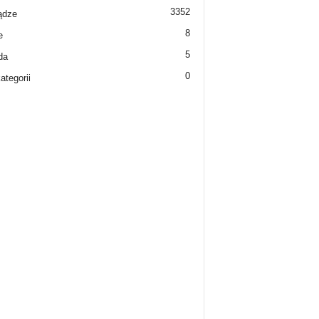
3352
ądze
8
e
5
da
0
ategorii