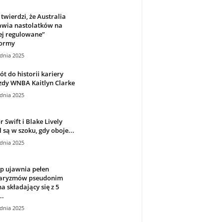
twierdzi, że Australia
wia nastolatków na
ej regulowane”
formy
dnia 2025
t do historii kariery
zdy WNBA Kaitlyn Clarke
dnia 2025
r Swift i Blake Lively
 są w szoku, gdy oboje...
dnia 2025
p ujawnia pełen
aryzmów pseudonim
a składający się z 5
..
dnia 2025