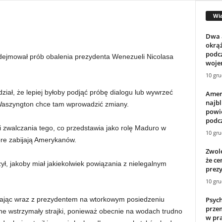
Wi
Dwa 
okrą
podcz
dejmował prób obalenia prezydenta Wenezueli Nicolasa
wojen
10 gru
iał, że lepiej byłoby podjąć próbę dialogu lub wywrzeć
Amer
najbl
 Waszyngton chce tam wprowadzić zmiany.
powie
podcz
 zwalczania tego, co przedstawia jako rolę Maduro w
10 gru
óre zabijają Amerykanów.
Zwol
że ce
ł, jakoby miał jakiekolwiek powiązania z nielegalnym
prezy
10 gru
Psych
ając wraz z prezydentem na wtorkowym posiedzeniu
przem
ne wstrzymały strajki, ponieważ obecnie na wodach trudno
w pra