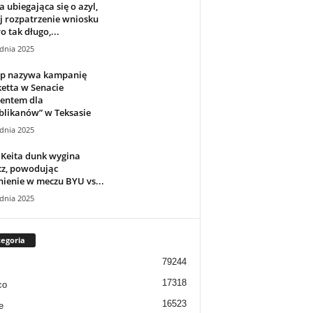
 ubiegająca się o azyl,
j rozpatrzenie wniosku
o tak długo,...
dnia 2025
p nazywa kampanię
etta w Senacie
zentem dla
blikanów” w Teksasie
dnia 2025
 Keita dunk wygina
cz, powodując
ienie w meczu BYU vs...
dnia 2025
egoria
79244
17318
co
16523
e