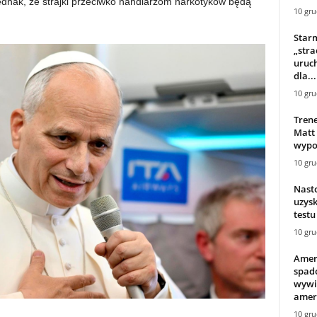
jednak, że strajki przeciwko handlarzom narkotyków będą
10 gru
Starm
„stra
uruch
dla...
10 gru
Tren
Matt
wypow
10 gru
Nasto
uzys
testu
10 gru
Amer
spado
wywi
amery
10 gru