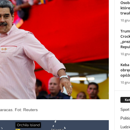
Osoba
które
trwał
10 gru
Trum
Crock
„pre
Repu
10 gru
Keba
obrę
opóźn
10 gru
Kat
Sport
aracas. Fot: Reuters
Politi
Ludzi