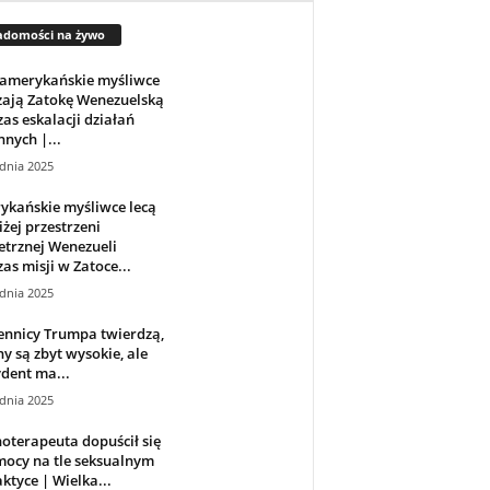
adomości na żywo
amerykańskie myśliwce
żają Zatokę Wenezuelską
as eskalacji działań
nych |...
dnia 2025
ykańskie myśliwce lecą
iżej przestrzeni
trznej Wenezueli
as misji w Zatoce...
dnia 2025
ennicy Trumpa twierdzą,
ny są zbyt wysokie, ale
dent ma...
dnia 2025
oterapeuta dopuścił się
ocy na tle seksualnym
ktyce | Wielka...