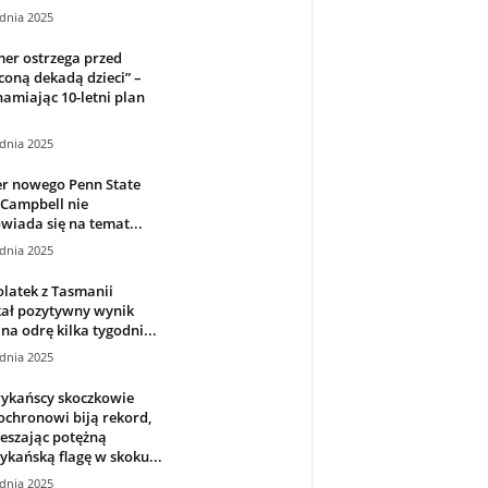
dnia 2025
er ostrzega przed
coną dekadą dzieci” –
amiając 10-letni plan
dnia 2025
er nowego Penn State
 Campbell nie
iada się na temat...
dnia 2025
latek z Tasmanii
kał pozytywny wynik
 na odrę kilka tygodni...
dnia 2025
ykańscy skoczkowie
chronowi biją rekord,
eszając potężną
kańską flagę w skoku...
dnia 2025