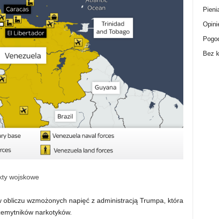
Pieni
Opini
Pogo
Bez k
kty wojskowe
 obliczu wzmożonych napięć z administracją Trumpa, która
rzemytników narkotyków.