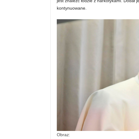
jest znaleźć łodzie z narkotykami. Dodał 
kontynuowane.
Obraz: