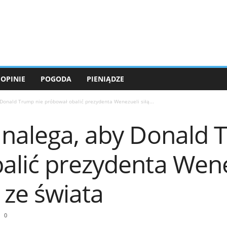
OPINIE
POGODA
PIENIĄDZE
Donald Trump nie próbował obalić prezydenta Wenezueli siłą...
 nalega, aby Donald 
lić prezydenta Wenez
ze świata
0