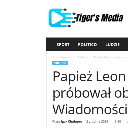
T
i
g
e
r
'
s
SPORT
POLITICO
LUDZIE
M
e
Strona główna
Politico
Papież Leon nalega, aby 
d
POLITICO
i
Papież Leon
a
próbował oba
Wiadomości 
Przez
Igor Chalupec
-
2 grudnia 2025
36